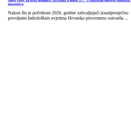
Sunce raste, ali uvoz dominira: Hrvatska u lipnju 32,7 % električne energije osigurala 
inozemstva
Nakon što je početkom 2026. godine zahvaljujući iznadprosječno
povoljnim hidrološkim uvjetima Hrvatska privremeno ostvarila ...