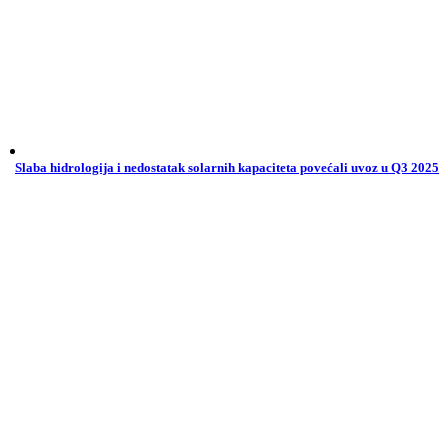
Slaba hidrologija i nedostatak solarnih kapaciteta povećali uvoz u Q3 2025