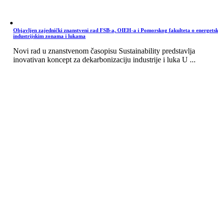
Objavljen zajednički znanstveni rad FSB-a, OIEH-a i Pomorskog fakulteta o energets
industrijskim zonama i lukama
Novi rad u znanstvenom časopisu Sustainability predstavlja
inovativan koncept za dekarbonizaciju industrije i luka U ...