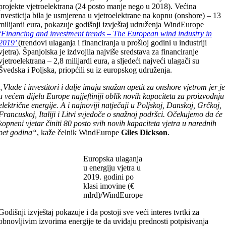
projekte vjetroelektrana (24 posto manje nego u 2018). Većina
investicija bila je usmjerena u vjetroelektrane na kopnu (onshore) – 13
milijardi eura, pokazuje godišnji izvještaj udruženja WindEurope
‘Financing and investment trends – The European wind industry in
2019’
(trendovi ulaganja i financiranja u prošloj godini u industriji
vjetra). Španjolska je izdvojila najviše sredstava za financiranje
vjetroelektrana – 2,8 milijardi eura, a sljedeći najveći ulagači su
Švedska i Poljska, priopćili su iz europskog udruženja.
„Vlade i investitori i dalje imaju snažan apetit za onshore vjetrom jer je
u većem dijelu Europe najjeftiniji oblik novih kapaciteta za proizvodnju
električne energije. A i najnoviji natječaji u Poljskoj, Danskoj, Grčkoj,
Francuskoj, Italiji i Litvi svjedoče o snažnoj podršci. Očekujemo da će
kopneni vjetar činiti 80 posto svih novih kapaciteta vjetra u narednih
pet godina“
, kaže čelnik WindEurope
Giles Dickson
.
Europska ulaganja
u energiju vjetra u
2019. godini po
klasi imovine (€
mlrd)/WindEurope
Godišnji izvještaj pokazuje i da postoji sve veći interes tvrtki za
obnovljivim izvorima energije te da uviđaju prednosti potpisivanja