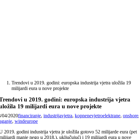
Skip
to
content
Trendovi u 2019. godini: europska industrija vjetra uložila 19
milijardi eura u nove projekte
Trendovi u 2019. godini: europska industrija vjetra
uložila 19 milijardi eura u nove projekte
8/04/2020
financiranje
,
industrijavjetra
,
kopnenevjetroelektrane
,
onshore
aganje
,
windeurope
U 2019. godini industrija vjetra je uložila gotovo 52 milijarde eura (pet
milijardi manje nego u 2018.), uključujući i 19 milijardi eura u nove