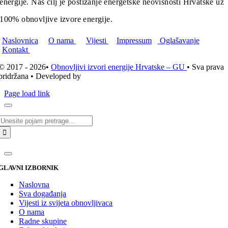
energije. Naš cilj je postizanje energetske neovisnosti Hrvatske uz
100% obnovljive izvore energije.
Naslovnica
O nama
Vijesti
Impressum
Oglašavanje
Kontakt
© 2017 - 2026•
Obnovljivi izvori energije Hrvatske – GU
• Sva prava
pridržana • Developed by
ICE STUDIO d.o.o.
Page load link
Traži...
GLAVNI IZBORNIK
Naslovna
Sva događanja
Vijesti iz svijeta obnovljivaca
O nama
Radne skupine