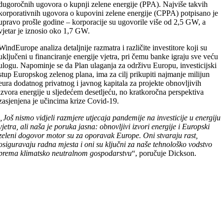
dugoročnih ugovora o kupnji zelene energije (PPA). Najviše takvih
korporativnih ugovora o kupovini zelene energije (CPPA) potpisano je
upravo prošle godine – korporacije su ugovorile više od 2,5 GW, a
vjetar je iznosio oko 1,7 GW.
WindEurope analiza detaljnije razmatra i različite investitore koji su
uključeni u financiranje energije vjetra, pri čemu banke igraju sve veću
ulogu. Napominje se da Plan ulaganja za održivu Europu, investicijski
stup Europskog zelenog plana, ima za cilj prikupiti najmanje milijun
eura dodatnog privatnog i javnog kapitala za projekte obnovljivih
izvora energije u sljedećem desetljeću, no kratkoročna perspektiva
zasjenjena je učincima krize Covid-19.
„Još nismo vidjeli razmjere utjecaja pandemije na investicije u energiju
vjetra, ali naša je poruka jasna: obnovljivi izvori energije i Europski
zeleni dogovor motor su za oporavak Europe. Oni stvaraju rast,
osiguravaju radna mjesta i oni su ključni za naše tehnološko vodstvo
prema klimatsko neutralnom gospodarstvu
“, poručuje Dickson.