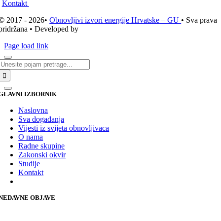
Kontakt
© 2017 - 2026•
Obnovljivi izvori energije Hrvatske – GU
• Sva prava
pridržana • Developed by
ICE STUDIO d.o.o.
Page load link
Traži...
GLAVNI IZBORNIK
Naslovna
Sva događanja
Vijesti iz svijeta obnovljivaca
O nama
Radne skupine
Zakonski okvir
Studije
Kontakt
NEDAVNE OBJAVE