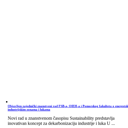
Objavljen zajednički znanstveni rad FSB-a, OIEH-a i Pomorskog fakulteta o energets
industrijskim zonama i lukama
Novi rad u znanstvenom časopisu Sustainability predstavlja
inovativan koncept za dekarbonizaciju industrije i luka U ...