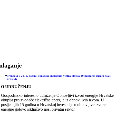
Skip
to
content
ulaganje
Trendovi u 2019. godini: europska industrija vjetra uložila 19 milijardi eura u nove
projekte
O UDRUŽENJU
Gospodarsko-interesno udruženje Obnovljivi izvori energije Hrvatske
okuplja proizvođače električne energije iz obnovljivih izvora. U
posljednjih 15 godina u Hrvatskoj investicije u obnovljive izvore
energije gotovo isključivo nosi privatni sektor.