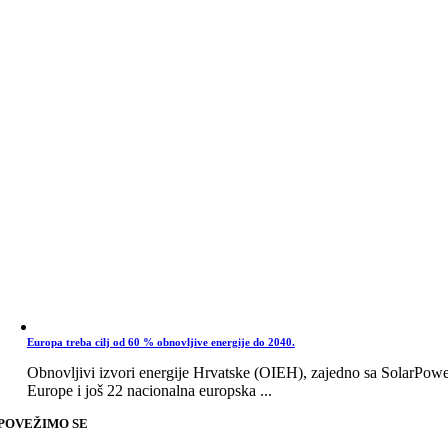
Europa treba cilj od 60 % obnovljive energije do 2040.
Obnovljivi izvori energije Hrvatske (OIEH), zajedno sa SolarPow
Europe i još 22 nacionalna europska ...
POVEŽIMO SE
Go