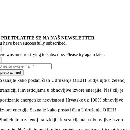
PRETPLATITE SE NA NAŠ NEWSLETTER
u have been successfully subscribed.
re was an error trying to subscribe. Please try again later.
pretplati me!
Saznajte kako postati član Udruženja OIEH! Sudjelujte u zelenoj
tranziciji i investicijama u obnovljive izvore energije. Naš cilj je
postizanje energetske neovisnosti Hrvatske uz 100% obnovljive
izvore energije.
Saznajte kako postati član Udruženja OIEH!
Sudjelujte u zelenoj tranziciji i investicijama u obnovljive izvore
energije. Naš cilj je postizanje energetske neovisnosti Hrvatske uz