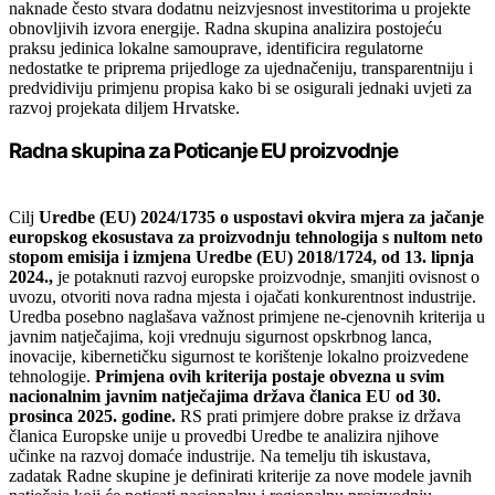
naknade često stvara dodatnu neizvjesnost investitorima u projekte
obnovljivih izvora energije. Radna skupina analizira postojeću
praksu jedinica lokalne samouprave, identificira regulatorne
nedostatke te priprema prijedloge za ujednačeniju, transparentniju i
predvidiviju primjenu propisa kako bi se osigurali jednaki uvjeti za
razvoj projekata diljem Hrvatske.
Radna skupina za Poticanje EU proizvodnje
Cilj
Uredbe (EU) 2024/1735 o uspostavi okvira mjera za jačanje
europskog ekosustava za proizvodnju tehnologija s nultom neto
stopom emisija i izmjena Uredbe (EU) 2018/1724, od 13. lipnja
2024.,
je potaknuti razvoj europske proizvodnje, smanjiti ovisnost o
uvozu, otvoriti nova radna mjesta i ojačati konkurentnost industrije.
Uredba posebno naglašava važnost primjene ne-cjenovnih kriterija u
javnim natječajima, koji vrednuju sigurnost opskrbnog lanca,
inovacije, kibernetičku sigurnost te korištenje lokalno proizvedene
tehnologije.
Primjena ovih kriterija postaje obvezna u svim
nacionalnim javnim natječajima država članica EU od 30.
prosinca 2025. godine.
RS prati primjere dobre prakse iz država
članica Europske unije u provedbi Uredbe te analizira njihove
učinke na razvoj domaće industrije. Na temelju tih iskustava,
zadatak Radne skupine je definirati kriterije za nove modele javnih