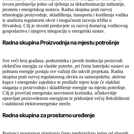
izvora predstavlja jedno od rješenja za dekarbonizaciju industrije,
prometa i energetskog sustava. Radna skupina prati razvoj
tehnologija proizvodnje, skladištenja, transporta i korištenja vodika
te analizira regulatorni okvir i mogućnosti razvoja tržišta u
Hrvatskoj. Cilj je stvoriti preduvjete za razvoj domaćeg vodikovog
gospodarstva i njegovu integraciju u energetski sustav.
Radna skupina Proizvodnja na mjestu potrošnje
Sve veći broj građana, poduzetnika i javnih institucija proizvodi
električnu energiju za vlastite potrebe, pri čemu baterijski sustavi za
pohranu energije postaju sve važniji dio takvih projekata. Radna
skupina prati razvoj regulatornog okvira za samoopskrbu, aktivne
kupce i energetske zajednice te predlaže mjere koje će olakšati
ulaganja u proizvodnju i skladištenje energije na mjestu potrošnje.
Cilj je povećati energetsku neovisnost korisnika, učinkovitije
upravljati proizvedenom energijom te pridonijeti većoj fleksibilnosti
i stabilnosti elektroenergetske mreže.
Radna skupina za prostorno uređenje
Postupci prostornog planiranja često predstavljaju jedan od glavnih