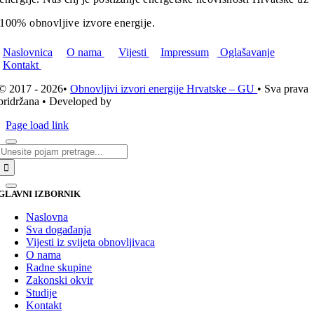
100% obnovljive izvore energije.
Naslovnica
O nama
Vijesti
Impressum
Oglašavanje
Kontakt
© 2017 - 2026•
Obnovljivi izvori energije Hrvatske – GU
• Sva prava
pridržana • Developed by
ICE STUDIO d.o.o.
Page load link
Traži...
GLAVNI IZBORNIK
Naslovna
Sva događanja
Vijesti iz svijeta obnovljivaca
O nama
Radne skupine
Zakonski okvir
Studije
Kontakt