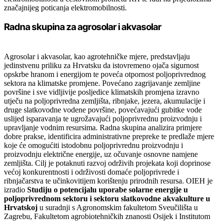
značajnijeg poticanja elektromobilnosti.
Radna skupina za agrosolar i akvasolar
Agrosolar i akvasolar, kao agrotehničke mjere, predstavljaju
jedinstvenu priliku za Hrvatsku da istovremeno ojača sigurnost
opskrbe hranom i energijom te poveća otpornost poljoprivrednog
sektora na klimatske promjene. Povećano zagrijavanje zemljine
površine i sve vidljivije posljedice klimatskih promjena izravno
utječu na poljoprivredna zemljišta, ribnjake, jezera, akumulacije i
druge slatkovodne vodene površine, povećavajući gubitke vode
uslijed isparavanja te ugrožavajući poljoprivrednu proizvodnju i
upravljanje vodnim resursima. Radna skupina analizira primjere
dobre prakse, identificira administrativne prepreke te predlaže mjere
koje će omogućiti istodobnu poljoprivrednu proizvodnju i
proizvodnju električne energije, uz očuvanje osnovne namjene
zemljišta. Cilj je potaknuti razvoj održivih projekata koji doprinose
većoj konkurentnosti i održivosti domaće poljoprivrede i
ribnjačarstva te učinkovitijem korištenju prirodnih resursa. OIEH je
izradio
Studiju o potencijalu uporabe solarne energije u
poljoprivrednom sektoru i sektoru slatkovodne akvakulture u
Hrvatskoj
u suradnji s Agronomskim fakultetom Sveučilišta u
Zagrebu, Fakultetom agrobiotehničkih znanosti Osijek i Institutom