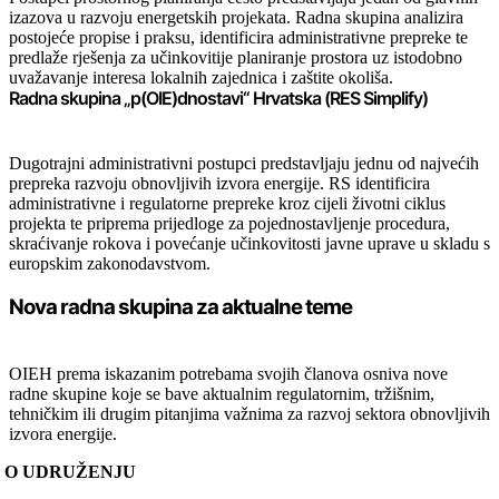
izazova u razvoju energetskih projekata. Radna skupina analizira
postojeće propise i praksu, identificira administrativne prepreke te
predlaže rješenja za učinkovitije planiranje prostora uz istodobno
uvažavanje interesa lokalnih zajednica i zaštite okoliša.
Radna skupina „p(OIE)dnostavi“ Hrvatska (RES Simplify)
Dugotrajni administrativni postupci predstavljaju jednu od najvećih
prepreka razvoju obnovljivih izvora energije. RS identificira
administrativne i regulatorne prepreke kroz cijeli životni ciklus
projekta te priprema prijedloge za pojednostavljenje procedura,
skraćivanje rokova i povećanje učinkovitosti javne uprave u skladu s
europskim zakonodavstvom.
Nova radna skupina za aktualne teme
OIEH prema iskazanim potrebama svojih članova osniva nove
radne skupine koje se bave aktualnim regulatornim, tržišnim,
tehničkim ili drugim pitanjima važnima za razvoj sektora obnovljivih
izvora energije.
O UDRUŽENJU