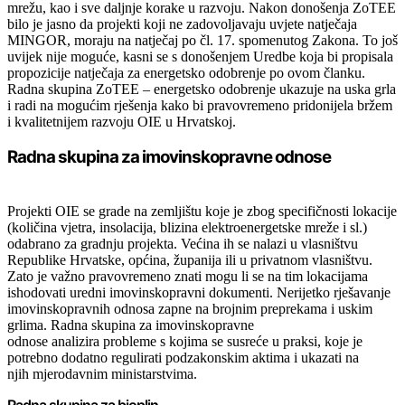
mrežu, kao i sve daljnje korake u razvoju. Nakon donošenja ZoTEE
bilo je jasno da projekti koji ne zadovoljavaju uvjete natječaja
MINGOR, moraju na natječaj po čl. 17. spomenutog Zakona. To još
uvijek nije moguće, kasni se s donošenjem Uredbe koja bi propisala
propozicije natječaja za energetsko odobrenje po ovom članku.
Radna skupina ZoTEE – energetsko odobrenje ukazuje na uska grla
i radi na mogućim rješenja kako bi pravovremeno pridonijela bržem
i kvalitetnijem razvoju OIE u Hrvatskoj.
Radna skupina za imovinskopravne odnose
Projekti OIE se grade na zemljištu koje je zbog specifičnosti lokacije
(količina vjetra, insolacija, blizina elektroenergetske mreže i sl.)
odabrano za gradnju projekta. Većina ih se nalazi u vlasništvu
Republike Hrvatske, općina, županija ili u privatnom vlasništvu.
Zato je važno pravovremeno znati mogu li se na tim lokacijama
ishodovati uredni imovinskopravni dokumenti. Nerijetko rješavanje
imovinskopravnih odnosa zapne na brojnim preprekama i uskim
grlima. Radna skupina za imovinskopravne
odnose analizira probleme s kojima se susreće u praksi, koje je
potrebno dodatno regulirati podzakonskim aktima i ukazati na
njih mjerodavnim ministarstvima.