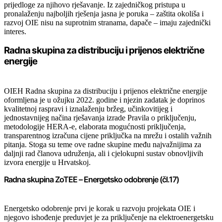
prijedloge za njihovo rješavanje. Iz zajedničkog pristupa u
pronalaženju najboljih rješenja jasna je poruka – zaštita okoliša i
razvoj OIE nisu na suprotnim stranama, dapače – imaju zajednički
interes.
Radna skupina za distribuciju i prijenos električne
energije
OIEH Radna skupina za distribuciju i prijenos električne energije
oformljena je u ožujku 2022. godine i njezin zadatak je doprinos
kvalitetnoj raspravi i iznalaženju bržeg, učinkovitijeg i
jednostavnijeg načina rješavanja izrade Pravila o priključenju,
metodologije HERA-e, elaborata mogućnosti priključenja,
transparentnog izračuna cijene priključka na mrežu i ostalih važnih
pitanja. Stoga su teme ove radne skupine među najvažnijima za
daljnji rad članova udruženja, ali i cjelokupni sustav obnovljivih
izvora energije u Hrvatskoj.
Radna skupina ZoTEE – Energetsko odobrenje (čl.17)
Energetsko odobrenje
prvi je korak u razvoju projekata OIE i
njegovo ishođenje preduvjet je za priključenje na elektroenergetsku