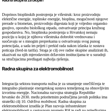
Radna skupina za bioplin
Doprinos bioplinskih postrojenja je višestruk: kroz proizvodnju
električne energije, toplinske energije, bioplina, mogućnosti njegove
prerade u biometan, proizvodnju digestata koji je vrijedno organsko
gnojivo, oporabu biološkog otpada, ostvarivanje principa kružnog
gospodarstva. No, bioplinska postrojenja u Hrvatskoj nemaju
poziciju u kojoj je njihova višestruka dobrobit vrednovana i
suočavaju se s mnogim preprekama u ostvarivanju svog punog
potencijala, a sada im prijeti i prekid rada nakon izlaska iz sustava
poticaja (feed-in tarifa). Stoga je cilj ove radne skupine analizirati ih,
ukazivati na njih mjerodavnim državnim institucijama te u suradnji
sa stručnjacima predlagati najbolja rješenja.
Radna skupina za elektromobilnost
Integracija sektora transporta nužna je za smanjenje onečišćenja te
integralno planiranje energetskog sustava temeljenog na obnovljivim
izvorima energije. Nacionalna razvojna strategija Republike
hrvatske do 2030. među prioritetnim područjima javnih politika ima
strateški cilj 10.
Održiva mobilnost.
Radna skupina za
elektromobilnost izradila je Plan razvoja infrastrukture
elektromobilnosti u cestovnom prometu RH te radi na prijedlozima