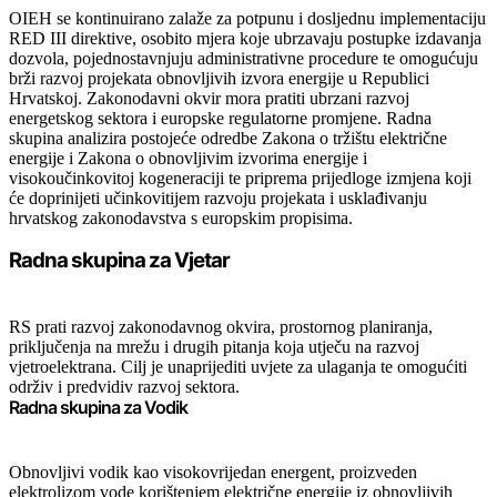
OIEH se kontinuirano zalaže za potpunu i dosljednu implementaciju
RED III direktive, osobito mjera koje ubrzavaju postupke izdavanja
dozvola, pojednostavnjuju administrativne procedure te omogućuju
brži razvoj projekata obnovljivih izvora energije u Republici
Hrvatskoj. Zakonodavni okvir mora pratiti ubrzani razvoj
energetskog sektora i europske regulatorne promjene. Radna
skupina analizira postojeće odredbe Zakona o tržištu električne
energije i Zakona o obnovljivim izvorima energije i
visokoučinkovitoj kogeneraciji te priprema prijedloge izmjena koji
će doprinijeti učinkovitijem razvoju projekata i usklađivanju
hrvatskog zakonodavstva s europskim propisima.
Radna skupina za Vjetar
RS prati razvoj zakonodavnog okvira, prostornog planiranja,
priključenja na mrežu i drugih pitanja koja utječu na razvoj
vjetroelektrana. Cilj je unaprijediti uvjete za ulaganja te omogućiti
održiv i predvidiv razvoj sektora.
Radna skupina za Vodik
Obnovljivi vodik kao visokovrijedan energent, proizveden
elektrolizom vode korištenjem električne energije iz obnovljivih