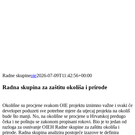
Skip
to
content
Radne skupine
oie
2026-07-09T11:42:56+00:00
Radna skupina za zaštitu okoliša i prirode
Okolišne su procjene svakom OIE projektu iznimno važne i svaki će
developer poduzeti sve potrebne mjere da utjecaj projekta na okoliš
bude što manji. No, na okolišne se procjene u Hrvatskoj predugo
čeka i ne poštuju se zakonom propisani rokovi. Bio je to jedan od
razloga za osnivanje OIEH Radne skupine za zaštitu okoliša i
prirode. Radna skupina analizira postojeće izazove te definira