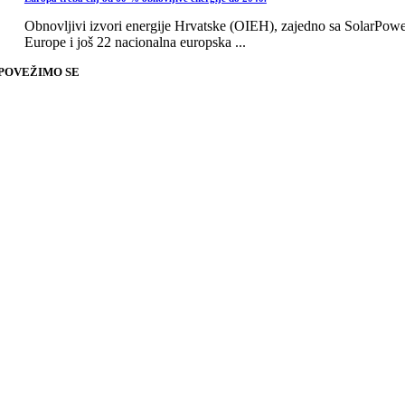
Obnovljivi izvori energije Hrvatske (OIEH), zajedno sa SolarPow
Europe i još 22 nacionalna europska ...
POVEŽIMO SE
Go
to
Top