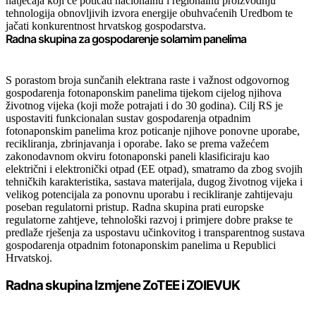
natječaja koji će poticati nacionalnu i regionalnu proizvodnju
tehnologija obnovljivih izvora energije obuhvaćenih Uredbom te
jačati konkurentnost hrvatskog gospodarstva.
Radna skupina za gospodarenje solarnim panelima
S porastom broja sunčanih elektrana raste i važnost odgovornog
gospodarenja fotonaponskim panelima tijekom cijelog njihova
životnog vijeka (koji može potrajati i do 30 godina). Cilj RS je
uspostaviti funkcionalan sustav gospodarenja otpadnim
fotonaponskim panelima kroz poticanje njihove ponovne uporabe,
recikliranja, zbrinjavanja i oporabe. Iako se prema važećem
zakonodavnom okviru fotonaponski paneli klasificiraju kao
električni i elektronički otpad (EE otpad), smatramo da zbog svojih
tehničkih karakteristika, sastava materijala, dugog životnog vijeka i
velikog potencijala za ponovnu uporabu i recikliranje zahtijevaju
poseban regulatorni pristup. Radna skupina prati europske
regulatorne zahtjeve, tehnološki razvoj i primjere dobre prakse te
predlaže rješenja za uspostavu učinkovitog i transparentnog sustava
gospodarenja otpadnim fotonaponskim panelima u Republici
Hrvatskoj.
Radna skupina Izmjene ZoTEE i ZOIEVUK