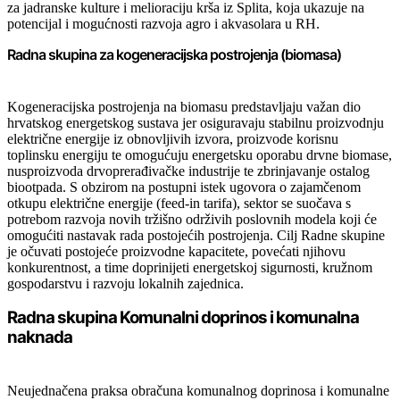
za jadranske kulture i melioraciju krša iz Splita, koja ukazuje na
potencijal i mogućnosti razvoja agro i akvasolara u RH.
Radna skupina za kogeneracijska postrojenja (biomasa)
Kogeneracijska postrojenja na biomasu predstavljaju važan dio
hrvatskog energetskog sustava jer osiguravaju stabilnu proizvodnju
električne energije iz obnovljivih izvora, proizvode korisnu
toplinsku energiju te omogućuju energetsku oporabu drvne biomase,
nusproizvoda drvoprerađivačke industrije te zbrinjavanje ostalog
biootpada. S obzirom na postupni istek ugovora o zajamčenom
otkupu električne energije (feed-in tarifa), sektor se suočava s
potrebom razvoja novih tržišno održivih poslovnih modela koji će
omogućiti nastavak rada postojećih postrojenja. Cilj Radne skupine
je očuvati postojeće proizvodne kapacitete, povećati njihovu
konkurentnost, a time doprinijeti energetskoj sigurnosti, kružnom
gospodarstvu i razvoju lokalnih zajednica.
Radna skupina Komunalni doprinos i komunalna
naknada
Neujednačena praksa obračuna komunalnog doprinosa i komunalne