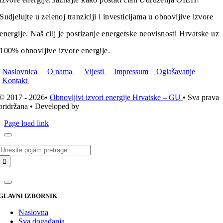
Sudjelujte u zelenoj tranziciji i investicijama u obnovljive izvore
energije. Naš cilj je postizanje energetske neovisnosti Hrvatske uz
100% obnovljive izvore energije.
Naslovnica
O nama
Vijesti
Impressum
Oglašavanje
Kontakt
© 2017 - 2026•
Obnovljivi izvori energije Hrvatske – GU
• Sva prava
pridržana • Developed by
ICE STUDIO d.o.o.
Page load link
Traži...
GLAVNI IZBORNIK
Naslovna
Sva događanja