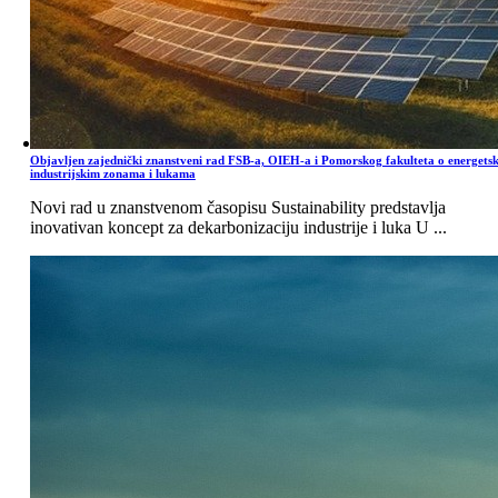
Objavljen zajednički znanstveni rad FSB-a, OIEH-a i Pomorskog fakulteta o energets
industrijskim zonama i lukama
Novi rad u znanstvenom časopisu Sustainability predstavlja
inovativan koncept za dekarbonizaciju industrije i luka U ...