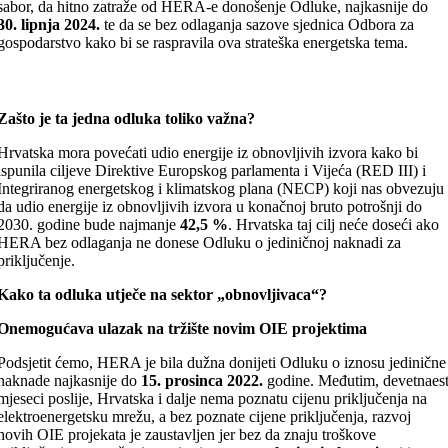
sabor, da hitno zatraže od HERA-e donošenje Odluke, najkasnije do
30. lipnja 2024.
te da se bez odlaganja sazove sjednica Odbora za
gospodarstvo kako bi se raspravila ova strateška energetska tema.
Zašto je ta jedna odluka toliko važna?
Hrvatska mora povećati udio energije iz obnovljivih izvora kako bi
ispunila ciljeve Direktive Europskog parlamenta i Vijeća (RED III) i
Integriranog energetskog i klimatskog plana (NECP) koji nas obvezuju
da udio energije iz obnovljivih izvora u konačnoj bruto potrošnji do
2030. godine bude najmanje
42,5 %
. Hrvatska taj cilj neće doseći ako
HERA bez odlaganja ne donese Odluku o jediničnoj naknadi za
priključenje.
Kako ta odluka utječe na sektor „obnovljivaca“?
Onemogućava ulazak na tržište novim OIE projektima
Podsjetit ćemo, HERA je bila dužna donijeti Odluku o iznosu jedinične
naknade najkasnije do
15. prosinca 2022.
godine. Međutim, devetnaes
mjeseci poslije, Hrvatska i dalje nema poznatu cijenu priključenja na
elektroenergetsku mrežu, a bez poznate cijene priključenja, razvoj
novih OIE projekata je zaustavljen jer bez da znaju troškove