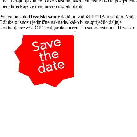
time i neispunjavanjem kako vlastitih, tako i ciljeva EU-a te posljedično
i penalima koje će neminovno morati platiti.
Pozivamo zato
Hrvatski sabor
da hitno zaduži HERA-u za donošenje
Odluke o iznosu jedinične naknade, kako bi se spriječilo daljnje
blokiranje razvoja OIE i osigurala energetska samodostatnost Hrvatske.