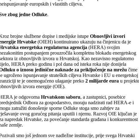
neispunjavanje europskih i vlastitih ciljeva.
Sve zbog jedne Odluke
.
Kroz brojne službene dopise i medijske istupe
Obnovljivi izvori
energije Hrvatske
(OIEH) kontinuirano ukazuju na činjenicu da je
Hrvatska energetska regulatorna agencija
(HERA) svojim
nezakonitim postupanjem prouzročila kompletnu blokadu energetskog
sektora iz obnovljivih izvora u Hrvatskoj. Kao nezavisno regulatorno
tijelo, HERA preko godinu i pol dana od isteka roka nije donijela
Odluku o iznosu jedinične naknade za priključenje na mrežu
čime
je ugroženo ispunjavanje strateških ciljeva Hrvatske i EU u energetskoj
tranziciji te je onemogućeno ulaganje preko
2 milijarde eura
u projekt
obnovljivih izvora energije (OIE).
HERA je odgovorna
Hrvatskom saboru
, a zastupnici, posebice
predsjednik Odbora za gospodarstvo, moraju nadzirati rad HERA-e i
mogu zatražiti donošenje sporne Odluke stoga smo zahtjev za
rješavanje ovog gorućeg pitanja uputili i njemu. Razvoj OIE ključan je
za napredak Hrvatske, za povećanje standarda građana i konkurentnost
naše zemlje.
Pozivali smo još jednom sve nadležne institucije, prije svega Hrvatski