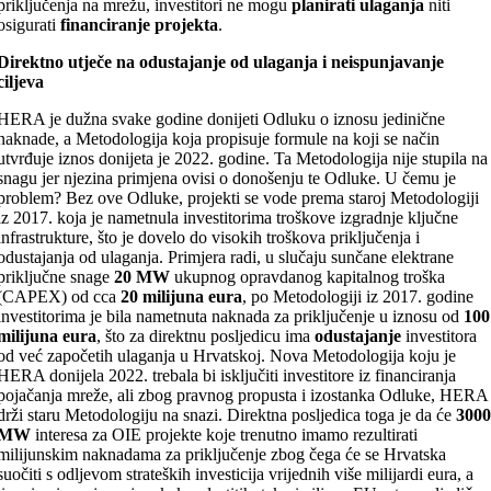
priključenja na mrežu, investitori ne mogu
planirati ulaganja
niti
osigurati
financiranje projekta
.
Direktno utječe na odustajanje od ulaganja i neispunjavanje
ciljeva
HERA je dužna svake godine donijeti Odluku o iznosu jedinične
naknade, a Metodologija koja propisuje formule na koji se način
utvrđuje iznos donijeta je 2022. godine. Ta Metodologija nije stupila na
snagu jer njezina primjena ovisi o donošenju te Odluke. U čemu je
problem? Bez ove Odluke, projekti se vode prema staroj Metodologiji
iz 2017. koja je nametnula investitorima troškove izgradnje ključne
infrastrukture, što je dovelo do visokih troškova priključenja i
odustajanja od ulaganja. Primjera radi, u slučaju sunčane elektrane
priključne snage
20 MW
ukupnog opravdanog kapitalnog troška
(CAPEX) od cca
20 milijuna eura
, po Metodologiji iz 2017. godine
investitorima je bila nametnuta naknada za priključenje u iznosu od
100
milijuna eura
, što za direktnu posljedicu ima
odustajanje
investitora
od već započetih ulaganja u Hrvatskoj. Nova Metodologija koju je
HERA donijela 2022. trebala bi isključiti investitore iz financiranja
pojačanja mreže, ali zbog pravnog propusta i izostanka Odluke, HERA
drži staru Metodologiju na snazi. Direktna posljedica toga je da će
300
MW
interesa za OIE projekte koje trenutno imamo rezultirati
milijunskim naknadama za priključenje zbog čega će se Hrvatska
suočiti s odljevom strateških investicija vrijednih više milijardi eura, a