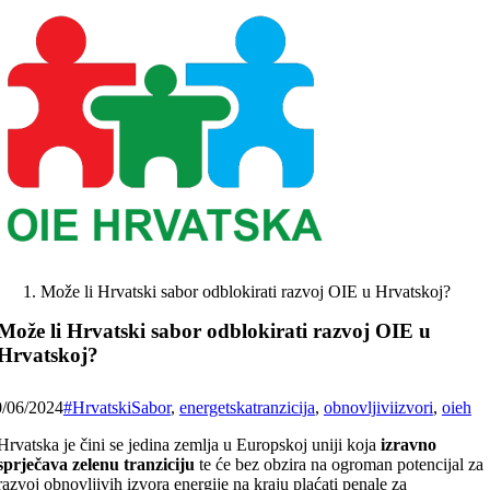
Skip
to
content
Može li Hrvatski sabor odblokirati razvoj OIE u Hrvatskoj?
Može li Hrvatski sabor odblokirati razvoj OIE u
Hrvatskoj?
0/06/2024
#HrvatskiSabor
,
energetskatranzicija
,
obnovljiviizvori
,
oieh
Hrvatska je čini se jedina zemlja u Europskoj uniji koja
izravno
sprječava zelenu tranziciju
te će bez obzira na ogroman potencijal za
razvoj obnovljivih izvora energije na kraju plaćati penale za