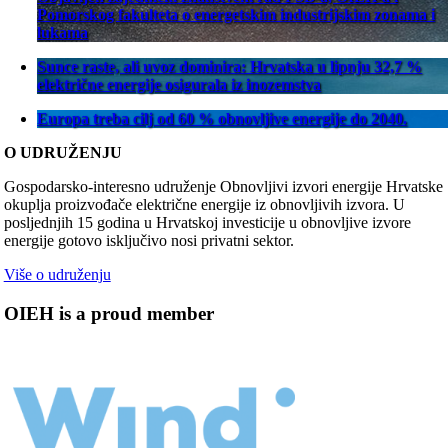
Pomorskog fakulteta o energetskim industrijskim zonama i
lukama
Sunce raste, ali uvoz dominira: Hrvatska u lipnju 32,7 %
električne energije osigurala iz inozemstva
Europa treba cilj od 60 % obnovljive energije do 2040.
O UDRUŽENJU
Gospodarsko-interesno udruženje Obnovljivi izvori energije Hrvatske
okuplja proizvođače električne energije iz obnovljivih izvora. U
posljednjih 15 godina u Hrvatskoj investicije u obnovljive izvore
energije gotovo isključivo nosi privatni sektor.
Više o udruženju
OIEH is a proud member