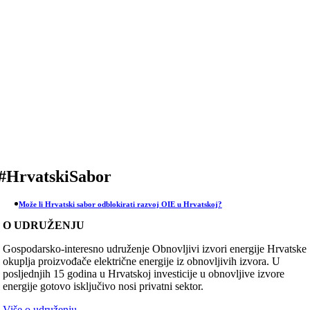
Skip
to
content
#HrvatskiSabor
Može li Hrvatski sabor odblokirati razvoj OIE u Hrvatskoj?
O UDRUŽENJU
Gospodarsko-interesno udruženje Obnovljivi izvori energije Hrvatske
okuplja proizvođače električne energije iz obnovljivih izvora. U
posljednjih 15 godina u Hrvatskoj investicije u obnovljive izvore
energije gotovo isključivo nosi privatni sektor.
Više o udruženju