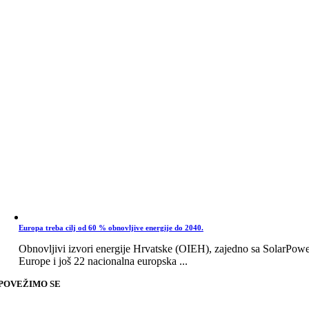
Europa treba cilj od 60 % obnovljive energije do 2040.
Obnovljivi izvori energije Hrvatske (OIEH), zajedno sa SolarPow
Europe i još 22 nacionalna europska ...
POVEŽIMO SE
Go
to