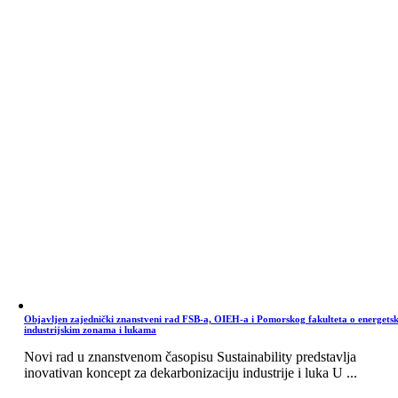
Objavljen zajednički znanstveni rad FSB-a, OIEH-a i Pomorskog fakulteta o energets
industrijskim zonama i lukama
Novi rad u znanstvenom časopisu Sustainability predstavlja
inovativan koncept za dekarbonizaciju industrije i luka U ...