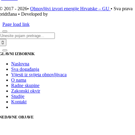
© 2017 - 2026•
Obnovljivi izvori energije Hrvatske – GU
• Sva prava
pridržana • Developed by
ICE STUDIO d.o.o.
Page load link
Traži...
GLAVNI IZBORNIK
Naslovna
Sva događanja
Vijesti iz svijeta obnovljivaca
O nama
Radne skupine
Zakonski okvir
Studije
Kontakt
NEDAVNE OBJAVE