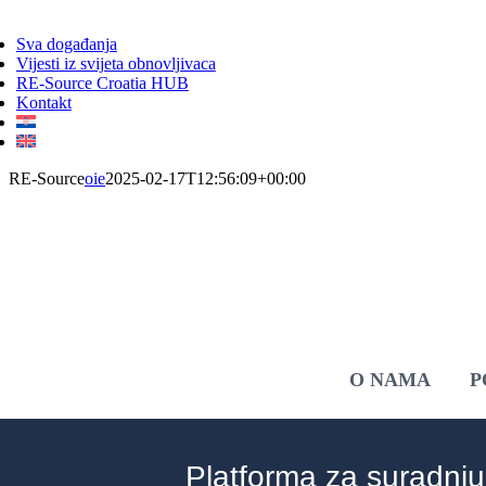
ggle
vigation
Sva događanja
Vijesti iz svijeta obnovljivaca
RE-Source Croatia HUB
Kontakt
RE-Source
oie
2025-02-17T12:56:09+00:00