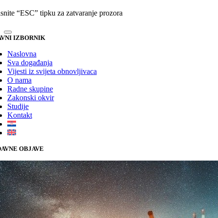
isnite “ESC” tipku za zatvaranje prozora
VNI IZBORNIK
Naslovna
Sva događanja
Vijesti iz svijeta obnovljivaca
O nama
Radne skupine
Zakonski okvir
Studije
Kontakt
AVNE OBJAVE