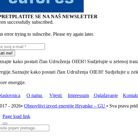
PRETPLATITE SE NA NAŠ NEWSLETTER
en successfully subscribed.
 error trying to subscribe. Please try again later.
lati me!
znajte kako postati član Udruženja OIEH! Sudjelujte u zelenoj tranz
ergije.
Saznajte kako postati član Udruženja OIEH! Sudjelujte u zelen
vore energije.
Naslovnica
O nama
Vijesti
Impressum
Oglašavanje
Kontak
017 - 2026•
Obnovljivi izvori energije Hrvatske – GU
• Sva prava pri
Page load link
i...