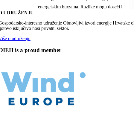
O UDRUŽENJU
Gospodarsko-interesno udruženje Obnovljivi izvori energije Hrvatske oku
gotovo isključivo nosi privatni sektor.
Više o udruženju
OIEH is a proud member