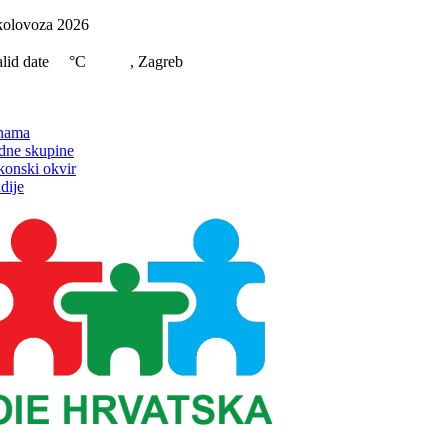
Skip
kolovoza 2026
to
content
lid date
°C
, Zagreb
on
nama
dne skupine
konski okvir
dije