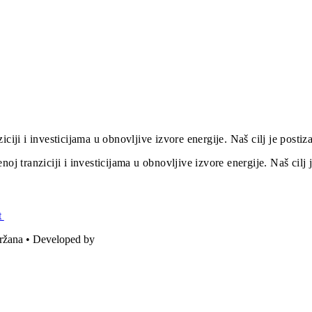
iciji i investicijama u obnovljive izvore energije. Naš cilj je post
oj tranziciji i investicijama u obnovljive izvore energije. Naš cil
t
držana • Developed by
ICE STUDIO d.o.o.