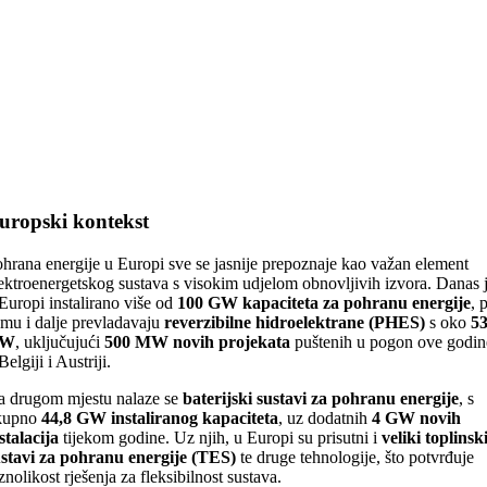
uropski kontekst
hrana energije u Europi sve se jasnije prepoznaje kao važan element
ektroenergetskog sustava s visokim udjelom obnovljivih izvora. Danas 
Europi instalirano više od
100 GW kapaciteta za pohranu energije
, p
mu i dalje prevladavaju
reverzibilne hidroelektrane (PHES)
s oko
53
W
, uključujući
500 MW novih projekata
puštenih u pogon ove godin
Belgiji i Austriji.
 drugom mjestu nalaze se
baterijski sustavi za pohranu energije
, s
kupno
44,8 GW instaliranog kapaciteta
, uz dodatnih
4 GW novih
stalacija
tijekom godine. Uz njih, u Europi su prisutni i
veliki toplinsk
stavi za pohranu energije (TES)
te druge tehnologije, što potvrđuje
znolikost rješenja za fleksibilnost sustava.