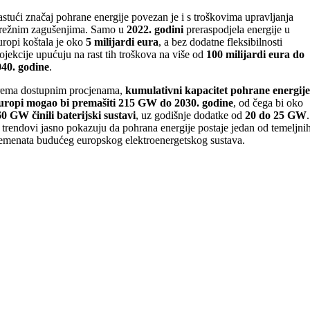
stući značaj pohrane energije povezan je i s troškovima upravljanja
režnim zagušenjima. Samo u
2022. godini
preraspodjela energije u
ropi koštala je oko
5 milijardi eura
, a bez dodatne fleksibilnosti
ojekcije upućuju na rast tih troškova na više od
100 milijardi eura do
040. godine
.
rema dostupnim procjenama,
kumulativni kapacitet pohrane energije
uropi mogao bi premašiti 215 GW do 2030. godine
, od čega bi oko
0 GW činili baterijski sustavi
, uz godišnje dodatke od
20 do 25 GW
.
 trendovi jasno pokazuju da pohrana energije postaje jedan od temeljni
emenata budućeg europskog elektroenergetskog sustava.