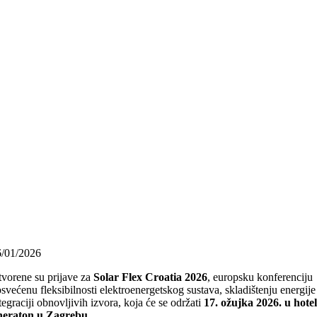
6/01/2026
vorene su prijave za
Solar Flex Croatia 2026
, europsku konferenciju
svećenu fleksibilnosti elektroenergetskog sustava, skladištenju energije 
tegraciji obnovljivih izvora, koja će se održati
17. ožujka 2026. u hote
heraton u Zagrebu
.