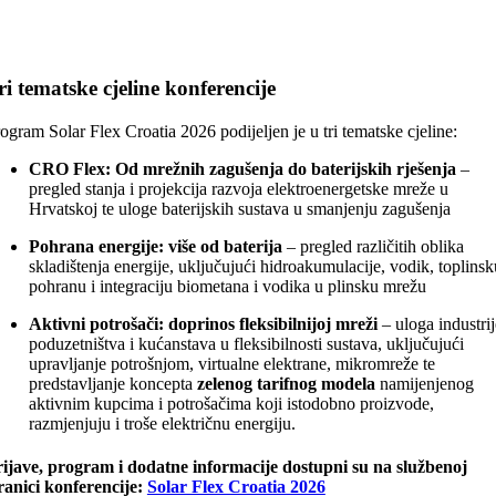
ri tematske cjeline konferencije
ogram Solar Flex Croatia 2026 podijeljen je u tri tematske cjeline:
CRO Flex: Od mrežnih zagušenja do baterijskih rješenja
–
pregled stanja i projekcija razvoja elektroenergetske mreže u
Hrvatskoj te uloge baterijskih sustava u smanjenju zagušenja
Pohrana energije: više od baterija
– pregled različitih oblika
skladištenja energije, uključujući hidroakumulacije, vodik, toplinsk
pohranu i integraciju biometana i vodika u plinsku mrežu
Aktivni potrošači: doprinos fleksibilnijoj mreži
– uloga industrij
poduzetništva i kućanstava u fleksibilnosti sustava, uključujući
upravljanje potrošnjom, virtualne elektrane, mikromreže te
predstavljanje koncepta
zelenog tarifnog modela
namijenjenog
aktivnim kupcima i potrošačima koji istodobno proizvode,
razmjenjuju i troše električnu energiju.
ijave, program i dodatne informacije dostupni su na službenoj
ranici konferencije:
Solar Flex Croatia 2026