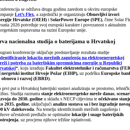
nferencija se održava drugu godinu zaredom u okviru europske
ampanje
Let’s Flex
, a zajednički je organiziraju
Obnovljivi izvori
ergije Hrvatske
(OIEH)
i
SolarPower Europe (SPE)
, čime Solar Fl
oatia 2026 potvrđuje svoj europski karakter i povezanost s aktualnim
ergetskim raspravama na razini Europske unije.
rva nacionalna studija o baterijama u Hrvatskoj
ogram konferencije uključuje predstavljanje rezultata studije
Identificiranje lokacija mrežnih zagušenja na elektroenergetskoj
eži i potreba za baterijskim spremnicima energije u Republici
rvatskoj
“
, koju izrađuju
Fakultet elektrotehnike i računarstva
(FER
Energetski institut Hrvoje Požar
(EIHP),
uz podršku
Europske ban
a obnovu i razvoj (EBRD)
.
 prvi put u Hrvatskoj baterijski sustavi analiziraju se prostorno, tehnički
žišno. Studija razmatra
stanje elektroenergetske mreže danas
,
scenar
zvoja do 2030. godine
u skladu s NECP ciljevima te
očekivano
stanj
ko 2035. godine
, uključujući
analizu sustava sa i bez izgradnje novo
00 kV dalekovoda
. Na temelju identificiranih mrežnih zagušenja i
ihove učestalosti predlažu se optimalne
lokacije i snage baterijskih
strojenja
, uz procjenu njihove tržišne isplativosti.