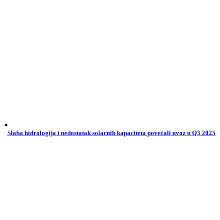
Slaba hidrologija i nedostatak solarnih kapaciteta povećali uvoz u Q3 2025