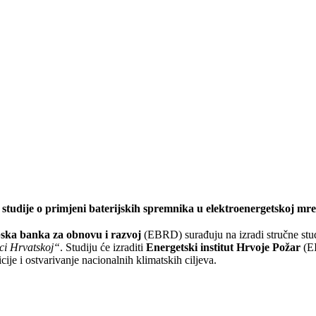
 studije o primjeni baterijskih spremnika u elektroenergetskoj mr
ska banka za obnovu i razvoj
(EBRD) surađuju na izradi stručne st
ici Hrvatskoj“
. Studiju će izraditi
Energetski institut Hrvoje Požar
(E
ije i ostvarivanje nacionalnih klimatskih ciljeva.