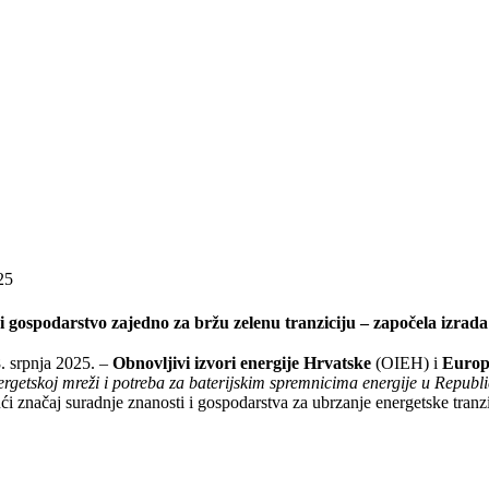
25
i gospodarstvo zajedno za bržu zelenu tranziciju – započela izrada
. srpnja 2025. –
Obnovljivi izvori energije Hrvatske
(OIEH) i
Europ
ergetskoj mreži i potreba za baterijskim spremnicima energije u Republ
ći značaj suradnje znanosti i gospodarstva za ubrzanje energetske tranzic