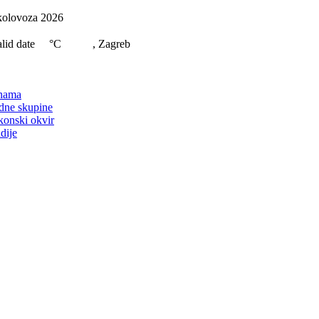
Skip
kolovoza 2026
to
content
lid date
°C
, Zagreb
on
nama
dne skupine
konski okvir
dije