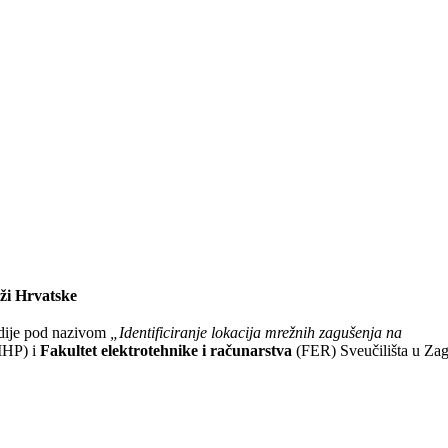
eži Hrvatske
udije pod nazivom
„Identificiranje lokacija mrežnih zagušenja na
IHP) i
Fakultet elektrotehnike i računarstva
(FER) Sveučilišta u Zag