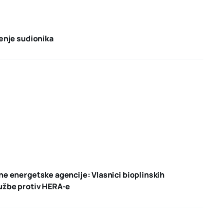
renje sudionika
ne energetske agencije: Vlasnici bioplinskih
užbe protiv HERA-e