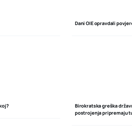
Dani OIE opravdali povje
koj?
Birokratska greška držav
postrojenja pripremaju t