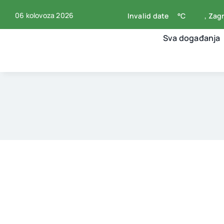
Skip
06 kolovoza 2026
Invalid date
°C
, Zag
to
content
Sva događanja