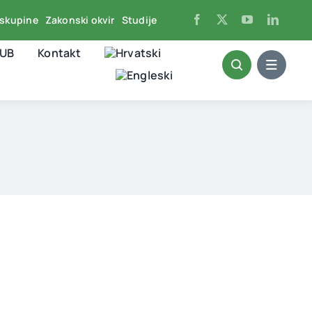
skupine
Zakonski okvir
Studije
HUB
Kontakt