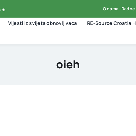
O nama
Radne 
reb
Vijesti iz svijeta obnovljivaca
RE-Source Croatia 
oieh