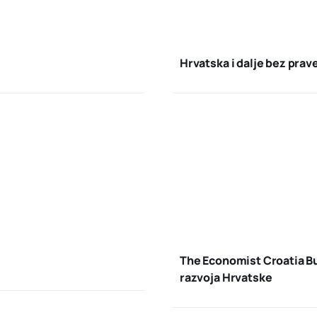
Hrvatska i dalje bez prav
The Economist Croatia B
razvoja Hrvatske