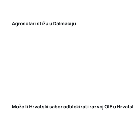
Agrosolari stižu u Dalmaciju
Može li Hrvatski sabor odblokirati razvoj OIE u Hrvats