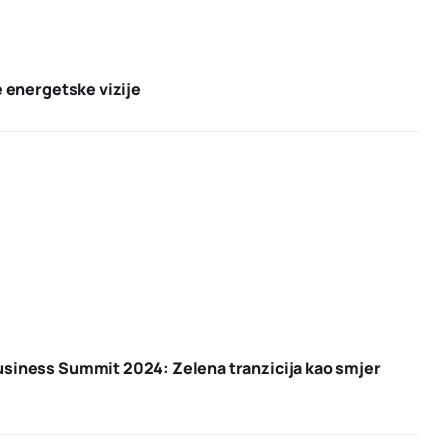
e energetske vizije
usiness Summit 2024: Zelena tranzicija kao smjer