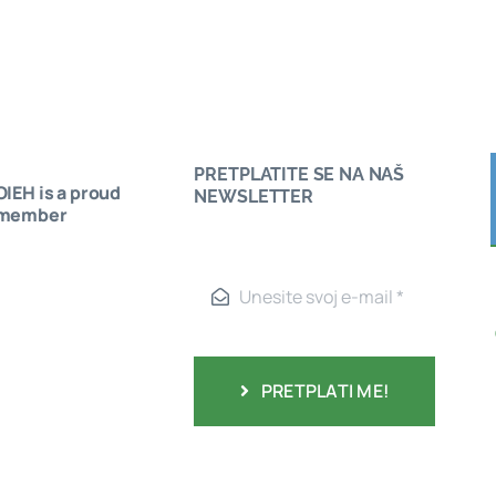
PRETPLATITE SE NA NAŠ
OIEH is a proud
Saznajte kako postati član Udruženja OIEH! Sud
NEWSLETTER
member
PRETPLATI ME!