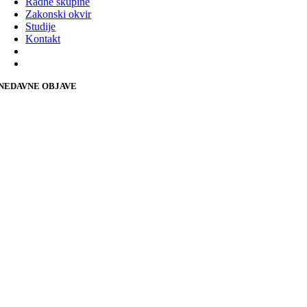
Radne skupine
Zakonski okvir
Studije
Kontakt
NEDAVNE OBJAVE