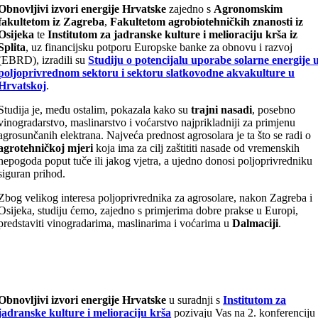
Obnovljivi izvori energije Hrvatske
zajedno s
Agronomskim
fakultetom iz Zagreba
,
Fakultetom agrobiotehničkih znanosti iz
Osijeka
te
Institutom za jadranske kulture i melioraciju krša iz
Splita
, uz financijsku potporu Europske banke za obnovu i razvoj
(EBRD), izradili su
Studiju o potencijalu uporabe solarne energije 
poljoprivrednom sektoru i sektoru slatkovodne akvakulture u
Hrvatskoj
.
Studija je, među ostalim, pokazala kako su
trajni nasadi
, posebno
vinogradarstvo, maslinarstvo i voćarstvo najprikladniji za primjenu
agrosunčanih elektrana. Najveća prednost agrosolara je ta što se radi o
agrotehničkoj mjeri
koja ima za cilj zaštititi nasade od vremenskih
nepogoda poput tuče ili jakog vjetra, a ujedno donosi poljoprivredniku
siguran prihod.
Zbog velikog interesa poljoprivrednika za agrosolare, nakon Zagreba i
Osijeka, studiju ćemo, zajedno s primjerima dobre prakse u Europi,
predstaviti vinogradarima, maslinarima i voćarima u
Dalmaciji
.
Obnovljivi izvori energije Hrvatske
u suradnji s
Institutom za
jadranske kulture i melioraciju krša
pozivaju Vas na 2. konferenciju