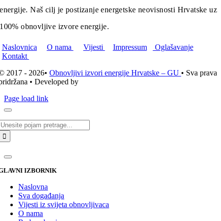
energije. Naš cilj je postizanje energetske neovisnosti Hrvatske uz
100% obnovljive izvore energije.
Naslovnica
O nama
Vijesti
Impressum
Oglašavanje
Kontakt
© 2017 - 2026•
Obnovljivi izvori energije Hrvatske – GU
• Sva prava
pridržana • Developed by
ICE STUDIO d.o.o.
Page load link
Traži...
GLAVNI IZBORNIK
Naslovna
Sva događanja
Vijesti iz svijeta obnovljivaca
O nama