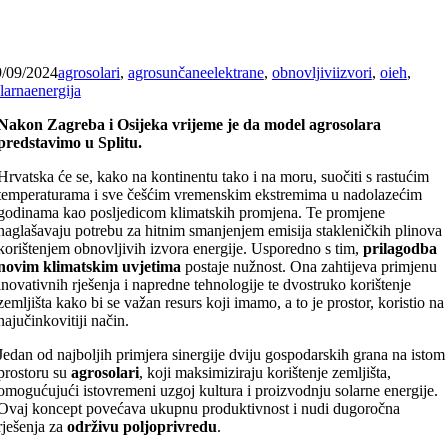
9/09/2024
agrosolari
,
agrosunčaneelektrane
,
obnovljiviizvori
,
oieh
,
larnaenergija
Nakon Zagreba i Osijeka vrijeme je da model agrosolara
predstavimo u Splitu.
Hrvatska će se, kako na kontinentu tako i na moru, suočiti s rastućim
temperaturama i sve češćim vremenskim ekstremima u nadolazećim
godinama kao posljedicom klimatskih promjena. Te promjene
naglašavaju potrebu za hitnim smanjenjem emisija stakleničkih plinova
korištenjem obnovljivih izvora energije. Usporedno s tim,
prilagodba
novim klimatskim uvjetima
postaje nužnost. Ona zahtijeva primjenu
inovativnih rješenja i napredne tehnologije te dvostruko korištenje
zemljišta kako bi se važan resurs koji imamo, a to je prostor, koristio na
najučinkovitiji način.
Jedan od najboljih primjera sinergije dviju gospodarskih grana na istom
prostoru su
agrosolari
, koji maksimiziraju korištenje zemljišta,
omogućujući istovremeni uzgoj kultura i proizvodnju solarne energije.
Ovaj koncept povećava ukupnu produktivnost i nudi dugoročna
rješenja za
održivu poljoprivredu
.