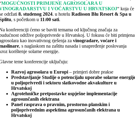
“
MOGUĆNOSTI PRIMJENE AGROSOLARA U
VINOGRADARSTVU I VOĆARSTVU U HRVATSKOJ
“ koja će
se održati
8. studenog 2024
. u hotelu
Radisson Blu Resort & Spa u
Splitu
, s početkom u
11:00 sati
.
Na konferenciji ćemo se baviti temama od ključnog značaja za
budućnost održive poljoprivrede u Hrvatskoj. U fokusu će biti primjena
agrosolara kao inovativnog rješenja za
vinogradare, voćare i
maslinare
, s naglaskom na zaštitu nasada i unapređenje poslovanja
kroz korištenje solarne energije.
Glavne teme konferencije uključuju:
Razvoj agrosolara u Europi
– primjeri dobre prakse
Predstavljanje Studije o potencijalu uporabe solarne energij
u poljoprivredi i sektoru slatkovodne akvakulture u
Hrvatskoj
Agrotehničke pretpostavke uspješne implementacije
agrosunčanih elektrana
Panel rasprava
o pravnim, prostorno-planskim i
poljoprivrednim aspektima agrosunčanih elektrana u
Hrvatskoj