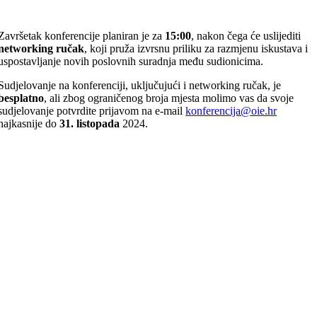
Završetak konferencije planiran je za
15:00
, nakon čega će uslijediti
networking ručak
, koji pruža izvrsnu priliku za razmjenu iskustava i
uspostavljanje novih poslovnih suradnja među sudionicima.
Sudjelovanje na konferenciji, uključujući i networking ručak, je
besplatno
, ali zbog ograničenog broja mjesta molimo vas da svoje
sudjelovanje potvrdite prijavom na e-mail
konferencija@oie.hr
najkasnije do
31. listopada
2024.