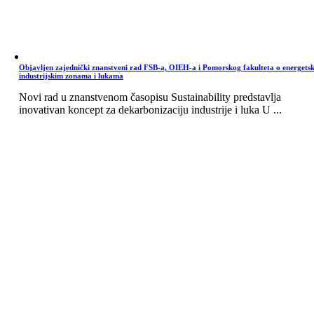
Objavljen zajednički znanstveni rad FSB-a, OIEH-a i Pomorskog fakulteta o energets
industrijskim zonama i lukama
Novi rad u znanstvenom časopisu Sustainability predstavlja
inovativan koncept za dekarbonizaciju industrije i luka U ...