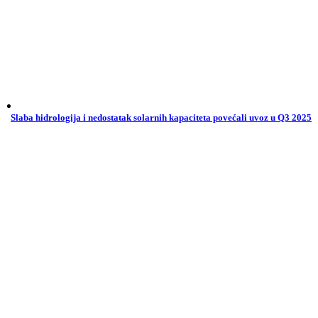
Slaba hidrologija i nedostatak solarnih kapaciteta povećali uvoz u Q3 2025