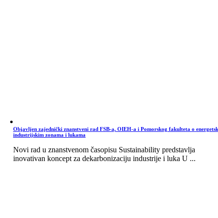
Objavljen zajednički znanstveni rad FSB-a, OIEH-a i Pomorskog fakulteta o energets
industrijskim zonama i lukama
Novi rad u znanstvenom časopisu Sustainability predstavlja
inovativan koncept za dekarbonizaciju industrije i luka U ...