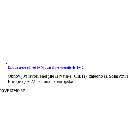
Europa treba cilj od 60 % obnovljive energije do 2040.
Obnovljivi izvori energije Hrvatske (OIEH), zajedno sa SolarPow
Europe i još 22 nacionalna europska ...
POVEŽIMO SE
Go
to
Top