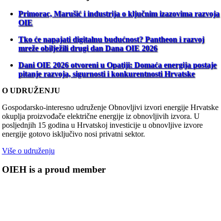
Primorac, Marušić i industrija o ključnim izazovima razvoja
OIE
Tko će napajati digitalnu budućnost? Pantheon i razvoj
mreže obilježili drugi dan Dana OIE 2026
Dani OIE 2026 otvoreni u Opatiji: Domaća energija postaje
pitanje razvoja, sigurnosti i konkurentnosti Hrvatske
O UDRUŽENJU
Gospodarsko-interesno udruženje Obnovljivi izvori energije Hrvatske
okuplja proizvođače električne energije iz obnovljivih izvora. U
posljednjih 15 godina u Hrvatskoj investicije u obnovljive izvore
energije gotovo isključivo nosi privatni sektor.
Više o udruženju
OIEH is a proud member