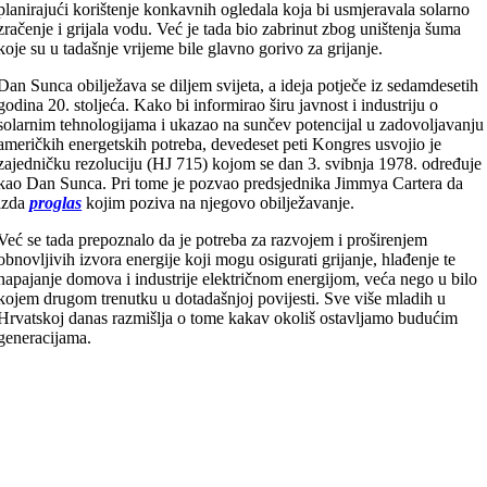
planirajući korištenje konkavnih ogledala koja bi usmjeravala solarno
zračenje i grijala vodu. Već je tada bio zabrinut zbog uništenja šuma
koje su u tadašnje vrijeme bile glavno gorivo za grijanje.
Dan Sunca obilježava se diljem svijeta, a ideja potječe iz sedamdesetih
godina 20. stoljeća. Kako bi informirao širu javnost i industriju o
solarnim tehnologijama i ukazao na sunčev potencijal u zadovoljavanju
američkih energetskih potreba, devedeset peti Kongres usvojio je
zajedničku rezoluciju (HJ 715) kojom se dan 3. svibnja 1978. određuje
kao Dan Sunca. Pri tome je pozvao predsjednika Jimmya Cartera da
izda
proglas
kojim poziva na njegovo obilježavanje.
Već se tada prepoznalo da je potreba za razvojem i proširenjem
obnovljivih izvora energije koji mogu osigurati grijanje, hlađenje te
napajanje domova i industrije električnom energijom, veća nego u bilo
kojem drugom trenutku u dotadašnjoj povijesti. Sve više mladih u
Hrvatskoj danas razmišlja o tome kakav okoliš ostavljamo budućim
generacijama.