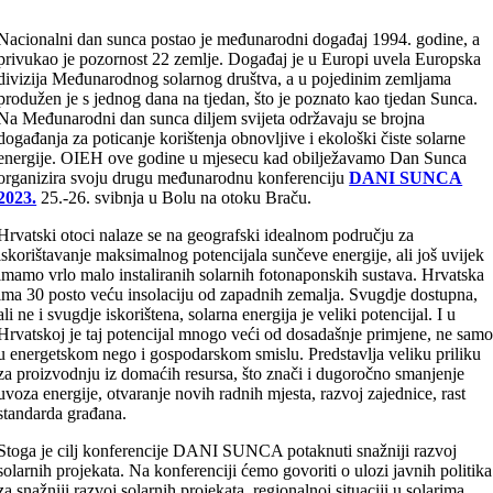
Nacionalni dan sunca postao je međunarodni događaj 1994. godine, a
privukao je pozornost 22 zemlje. Događaj je u Europi uvela Europska
divizija Međunarodnog solarnog društva, a u pojedinim zemljama
produžen je s jednog dana na tjedan, što je poznato kao tjedan Sunca.
Na Međunarodni dan sunca diljem svijeta održavaju se brojna
događanja za poticanje korištenja obnovljive i ekološki čiste solarne
energije. OIEH ove godine u mjesecu kad obilježavamo Dan Sunca
organizira svoju drugu međunarodnu konferenciju
DANI SUNCA
2023.
25.-26. svibnja u Bolu na otoku Braču.
Hrvatski otoci nalaze se na geografski idealnom području za
iskorištavanje maksimalnog potencijala sunčeve energije, ali još uvijek
imamo vrlo malo instaliranih solarnih fotonaponskih sustava. Hrvatska
ima 30 posto veću insolaciju od zapadnih zemalja. Svugdje dostupna,
ali ne i svugdje iskorištena, solarna energija je veliki potencijal. I u
Hrvatskoj je taj potencijal mnogo veći od dosadašnje primjene, ne sam
u energetskom nego i gospodarskom smislu. Predstavlja veliku priliku
za proizvodnju iz domaćih resursa, što znači i dugoročno smanjenje
uvoza energije, otvaranje novih radnih mjesta, razvoj zajednice, rast
standarda građana.
Stoga je cilj konferencije DANI SUNCA potaknuti snažniji razvoj
solarnih projekata. Na konferenciji ćemo govoriti o ulozi javnih politika
za snažniji razvoj solarnih projekata, regionalnoj situaciji u solarima,