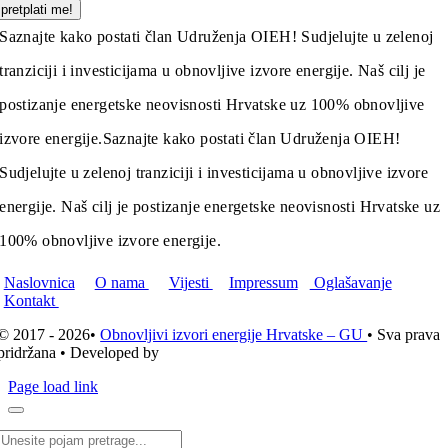
pretplati me!
Saznajte kako postati član Udruženja OIEH! Sudjelujte u zelenoj
tranziciji i investicijama u obnovljive izvore energije. Naš cilj je
postizanje energetske neovisnosti Hrvatske uz 100% obnovljive
izvore energije.
Saznajte kako postati član Udruženja OIEH!
Sudjelujte u zelenoj tranziciji i investicijama u obnovljive izvore
energije. Naš cilj je postizanje energetske neovisnosti Hrvatske uz
100% obnovljive izvore energije.
Naslovnica
O nama
Vijesti
Impressum
Oglašavanje
Kontakt
© 2017 - 2026•
Obnovljivi izvori energije Hrvatske – GU
• Sva prava
pridržana • Developed by
ICE STUDIO d.o.o.
Page load link
Traži...