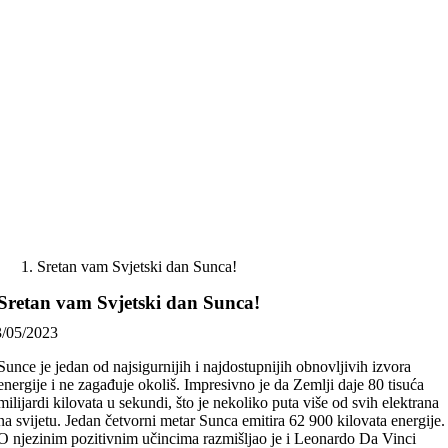
Skip
to
content
Sretan vam Svjetski dan Sunca!
Sretan vam Svjetski dan Sunca!
3/05/2023
Sunce je jedan od najsigurnijih i najdostupnijih obnovljivih izvora
energije i ne zagađuje okoliš. Impresivno je da Zemlji daje 80 tisuća
milijardi kilovata u sekundi, što je nekoliko puta više od svih elektrana
na svijetu. Jedan četvorni metar Sunca emitira 62 900 kilovata energije.
O njezinim pozitivnim učincima razmišljao je i Leonardo Da Vinci