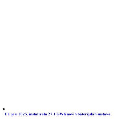
EU je u 2025. instalirala 27,1 GWh novih baterijskih sustava