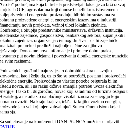
“Go-to” područjima koja bi trebala predstavljati lokacije za brži razvoj
projekata OIE, agrosolarima koji donose benefit kroz istovremenu
poljoprivrednu i energetsku proizvodnju, hibridnim sustavima za
pohranu proizvedene energije, energetskim izazovima u industriji,
financiranju novih projekata, važnoj ulozi lokalnih zjednica.
Konferencija okuplja predstavnike ministarstava, državnih institucija,
akademske zajednice, gospodarstva, bankarskog sektora, županijskih i
lokalnih zajednica, organizacija civilnog društva – da bi zajednički
analizirali prepreke i predložili najbolje načine za njihovo
rješavanje. Donosimo nove informacije i primjere dobre prakse,
otvaramo put novim idejama i povezivanju dionika energetske tranzicij
na svim razinama.
Poduzetnici i građani imaju svijest o dobrobiti solara na svojim
krovovima, kao i želju da, uz to što su potrošači, postanu i proizvođači
električne energije. Proizvodnja za vlastite potrebe osigurala bi im
uštedu novca, ali i na razini države smanjila potrebu uvoza električne
energije. I tako bi, dugoročno, novac koji zaradimo od turizma ostajao 
Hrvatskoj, a ne odlazio na plaćanje visokih iznosa za energiju koju
moramo uvoziti. Na kraju krajeva, tržišta iz kojih uvozimo energiju,
proizvode je u velikoj mjeri zahvaljujući Suncu. Onom istom koje i
nama sja.
Za sudjelovanje na konferenciji DANI SUNCA možete se prijaviti
OVDJE
.