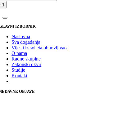
GLAVNI IZBORNIK
Naslovna
Sva događanja
Vijesti iz svijeta obnovljivaca
O nama
Radne skupine
Zakonski okvir
Studije
Kontakt
NEDAVNE OBJAVE