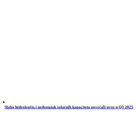
Slaba hidrologija i nedostatak solarnih kapaciteta povećali uvoz u Q3 2025