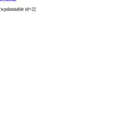
[wpdatatable id=2]