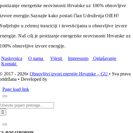
postizanje energetske neovisnosti Hrvatske uz 100% obnovljive
izvore energije.
Saznajte kako postati član Udruženja OIEH!
Sudjelujte u zelenoj tranziciji i investicijama u obnovljive izvore
energije. Naš cilj je postizanje energetske neovisnosti Hrvatske uz
100% obnovljive izvore energije.
Naslovnica
O nama
Vijesti
Impressum
Oglašavanje
Kontakt
© 2017 - 2026•
Obnovljivi izvori energije Hrvatske – GU
• Sva prava
pridržana • Developed by
ICE STUDIO d.o.o.
Page load link
Traži...
GLAVNI IZBORNIK