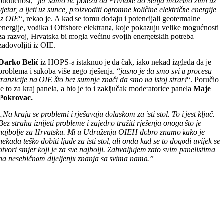
budućnost, “
jer samo na potezu od Privlake do Senja možemo zimi uz
vjetar, a ljeti uz sunce, proizvoditi ogromne količine električne energije
iz OIE
“, rekao je. A kad se tomu dodaju i potencijali geotermalne
energije, vodika i Offshore elektrana, koje pokazuju velike mogućnosti
za razvoj, Hrvatska bi mogla većinu svojih energetskih potreba
zadovoljiti iz OIE.
Darko Belić
iz HOPS-a istaknuo je da čak, iako nekad izgleda da je
problema i sukoba više nego rješenja, “
jasno je da smo svi u procesu
tranzicije na OIE što bez sumnje znači da smo na istoj strani
“. Poručio
je to za kraj panela, a bio je to i zaključak moderatorice panela
Maje
Pokrovac.
„Na kraju se problemi i rješavaju dolaskom za isti stol. To i jest ključ.
Bez straha iznijeti probleme i zajedno tražiti rješenja onoga što je
najbolje za Hrvatsku. Mi u Udruženju OIEH dobro znamo kako je
nekada teško dobiti ljude za isti stol, ali onda kad se to dogodi uvijek se
otvori smjer koji je za sve najbolji. Zahvaljujem zato svim panelistima
na nesebičnom dijeljenju znanja sa svima nama.”