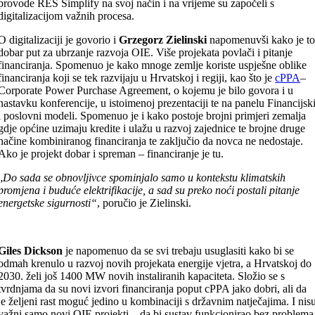
provode RES Simplify na svoj način i na vrijeme su započeli s
digitalizacijom važnih procesa.
O digitalizaciji je govorio i
Grzegorz Zielinski
napomenuvši kako je t
dobar put za ubrzanje razvoja OIE. Više projekata povlači i pitanje
financiranja. Spomenuo je kako mnoge zemlje koriste uspješne oblike
financiranja koji se tek razvijaju u Hrvatskoj i regiji, kao što je
cPPA
–
Corporate Power Purchase Agreement, o kojemu je bilo govora i u
nastavku konferencije, u istoimenoj prezentaciji te na panelu Financijsk
i poslovni modeli. Spomenuo je i kako postoje brojni primjeri zemalja
gdje općine uzimaju kredite i ulažu u razvoj zajednice te brojne druge
načine kombiniranog financiranja te zaključio da novca ne nedostaje.
Ako je projekt dobar i spreman – financiranje je tu.
„
Do sada se obnovljivce spominjalo samo u kontekstu klimatskih
promjena i buduće elektrifikacije, a sad su preko noći postali pitanje
energetske sigurnosti“
, poručio je Zielinski.
Giles Dickson
je napomenuo da se svi trebaju usuglasiti kako bi se
odmah krenulo u razvoj novih projekata energije vjetra, a Hrvatskoj do
2030. želi još 1400 MW novih instaliranih kapaciteta. Složio se s
tvrdnjama da su novi izvori financiranja poput cPPA jako dobri, ali da
je željeni rast moguć jedino u kombinaciji s državnim natječajima. I nis
važni samo novi OIE projekti – da bi sustav funkcionirao bez problema