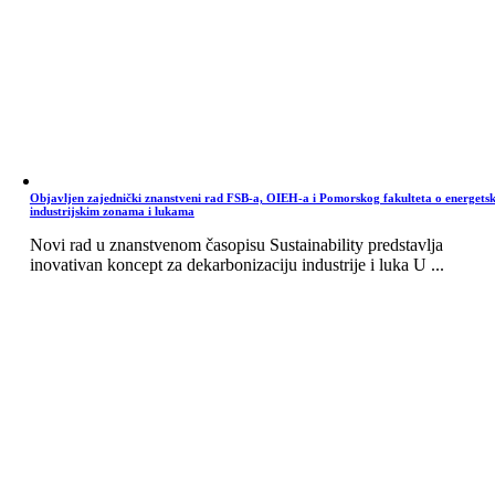
Objavljen zajednički znanstveni rad FSB-a, OIEH-a i Pomorskog fakulteta o energets
industrijskim zonama i lukama
Novi rad u znanstvenom časopisu Sustainability predstavlja
inovativan koncept za dekarbonizaciju industrije i luka U ...