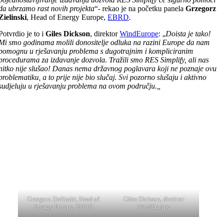
da ubrzamo rast novih projekta
“- rekao je na početku panela
Grzegorz
Zielinski
, Head of Energy Europe,
EBRD
.
Potvrdio je to i
Giles Dickson
, direktor
WindEurope
: „
Doista je tako!
Mi smo godinama molili donositelje odluka na razini Europe da nam
pomognu u rješavanju problema s dugotrajnim i kompliciranim
procedurama za izdavanje dozvola. Tražili smo RES Simplify, ali nas
nitko nije slušao! Danas nema državnog poglavara koji ne poznaje ovu
problematiku, a to prije nije bio slučaj. Svi pozorno slušaju i aktivno
sudjeluju u rješavanju
problema na ovom području.„
Grzegorz Zielinski, Head of
Giles Dickson, direktor
Energy Europe, EBRD
WindEurope