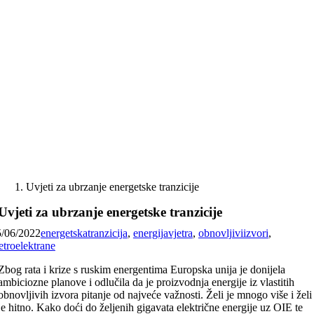
Skip
to
content
Uvjeti za ubrzanje energetske tranzicije
Uvjeti za ubrzanje energetske tranzicije
5/06/2022
energetskatranzicija
,
energijavjetra
,
obnovljiviizvori
,
etroelektrane
Zbog rata i krize s ruskim energentima Europska unija je donijela
ambiciozne planove i odlučila da je proizvodnja energije iz vlastitih
obnovljivih izvora pitanje od najveće važnosti. Želi je mnogo više i želi
je hitno. Kako doći do željenih gigavata električne energije uz OIE te