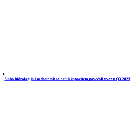
Slaba hidrologija i nedostatak solarnih kapaciteta povećali uvoz u Q3 2025