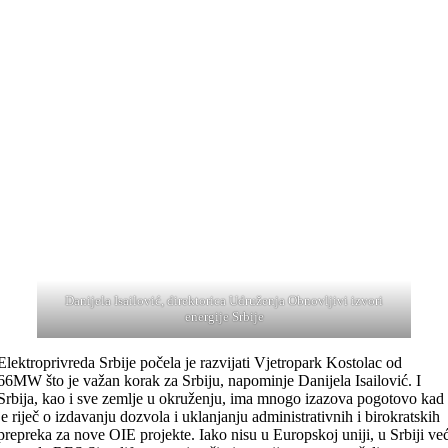
Danijela Isailović, direktorica Udruženja Obnovljivi izvori
energije Srbije
Elektroprivreda Srbije počela je razvijati Vjetropark Kostolac od
66MW što je važan korak za Srbiju, napominje Danijela Isailović. I
Srbija, kao i sve zemlje u okruženju, ima mnogo izazova pogotovo kad
je riječ o izdavanju dozvola i uklanjanju administrativnih i birokratskih
prepreka za nove OIE projekte. Iako nisu u Europskoj uniji, u Srbiji ve