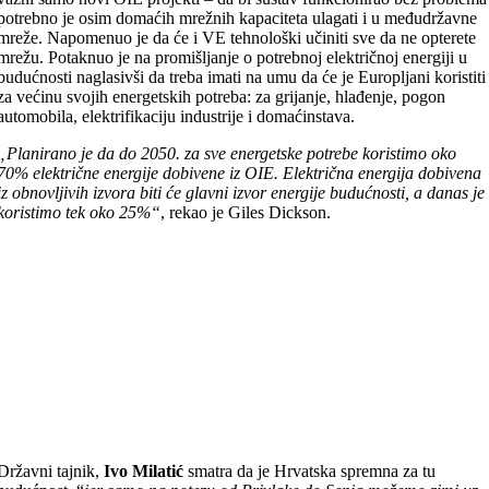
potrebno je osim domaćih mrežnih kapaciteta ulagati i u međudržavne
mreže. Napomenuo je da će i VE tehnološki učiniti sve da ne opterete
mrežu. Potaknuo je na promišljanje o potrebnoj električnoj energiji u
budućnosti naglasivši da treba imati na umu da će je Europljani koristiti
za većinu svojih energetskih potreba: za grijanje, hlađenje, pogon
automobila, elektrifikaciju industrije i domaćinstava.
„Planirano je da do 2050. za sve energetske potrebe koristimo oko
70% električne energije dobivene iz OIE. Električna energija dobivena
iz obnovljivih izvora biti će glavni izvor energije budućnosti, a danas je
koristimo tek oko 25%“
, rekao je Giles Dickson.
Državni tajnik,
Ivo Milatić
smatra da je Hrvatska spremna za tu