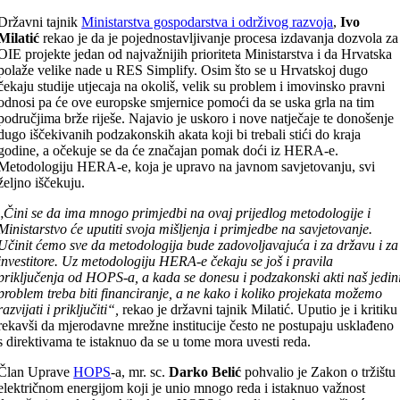
Državni tajnik
Ministarstva gospodarstva i održivog razvoja
,
Ivo
Milatić
rekao je da je pojednostavljivanje procesa izdavanja dozvola za
OIE projekte jedan od najvažnijih prioriteta Ministarstva i da Hrvatska
polaže velike nade u RES Simplify. Osim što se u Hrvatskoj dugo
čekaju studije utjecaja na okoliš, velik su problem i imovinsko pravni
odnosi pa će ove europske smjernice pomoći da se uska grla na tim
područjima brže riješe. Najavio je uskoro i nove natječaje te donošenje
dugo iščekivanih podzakonskih akata koji bi trebali stići do kraja
godine, a očekuje se da će značajan pomak doći iz HERA-e.
Metodologiju HERA-e, koja je upravo na javnom savjetovanju, svi
željno iščekuju.
„
Čini se da ima mnogo primjedbi na ovaj prijedlog metodologije i
Ministarstvo će uputiti svoja mišljenja i primjedbe na savjetovanje.
Učinit ćemo sve da metodologija bude zadovoljavajuća i za državu i za
investitore. Uz metodologiju HERA-e čekaju se još i pravila
priključenja od HOPS-a, a kada se donesu i podzakonski akti naš jedin
problem treba biti financiranje, a ne kako i koliko projekata možemo
razvijati i priključiti“,
rekao je državni tajnik Milatić. Uputio je i kritiku
rekavši da mjerodavne mrežne institucije često ne postupaju usklađeno
s direktivama te istaknuo da se u tome mora uvesti reda.
Član Uprave
HOPS
-a, mr. sc.
Darko Belić
pohvalio je Zakon o tržištu
električnom energijom koji je unio mnogo reda i istaknuo važnost