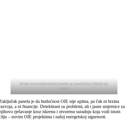
Hvala svim sudionicima panela na nesebičnom dijeljenju
znanja!
Zaključak panela je da budućnost OIE nije upitna, pa čak ni brzina
razvoja, a ni financije. Detektirani su problemi, ali i jasne smjernice za
njihovo rješavanje kroz iskrenu i otvorenu suradnju koja vodi istom
cilju – novim OIE projektima i našoj energetskoj sigurnosti.