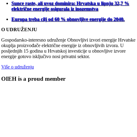
Sunce raste, ali uvoz dominira: Hrvatska u lipnju 32,7 %
električne energije osigurala iz inozemstva
Europa treba cilj od 60 % obnovljive energije do 2040.
O UDRUŽENJU
Gospodarsko-interesno udruženje Obnovljivi izvori energije Hrvatske
okuplja proizvođače električne energije iz obnovljivih izvora. U
posljednjih 15 godina u Hrvatskoj investicije u obnovljive izvore
energije gotovo isključivo nosi privatni sektor.
Više o udruženju
OIEH is a proud member