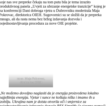
koje nas sve prepreke čekaju na tom putu bila je tema izrazito
produktivnog panela „Uvjeti za ubrzanje energetske tranzicije“ kojeg je
na konferenciji Dani dobroga vjetra u Dubrovniku moderirala Maja
Pokrovac, direktorica OIEH. Sugovornici su se složili da je prepreka
mnogo, ali da rasta nema bez bržeg izdavanja dozvola i
pojednostavljivanja procedura za nove OIE projekte.
mr.sc. Maja Pokrovac,
direktorica OIEH
„
Ne možemo dovoljno naglasiti da je energija proizvedena lokalno
najjeftinija energija. Vjetar i sunce ne koštaju ništa i imamo ih u
izobilju. Ukrajina nam je doista otvorila oči i smjernice za
pojednostavljivanje izdavanja dozvola RES Simplify će sigurno pomoći