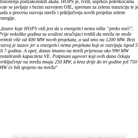
donošenja podzakonskih akata. HOPS je, tvrdi, usprkos poteškoćama
koje se javljaju s brzim razvojem OIE, spreman za zelenu tranziciju te j
sada u procesu razvoja mreže i priključenja novih projekta zelene
energije.
„
Izazov koje HOPS vidi jest da u energetici nema ništa “preko noći”.
Prije nekoliko godina su uvaženi stručnjaci tvrdili da mreža ne može
primiti više od 400 MW novih projekata, a sad smo na 1200 MW. Brzi
razvoj je izazov jer u energetici nema projekata koji se razvijaju ispod 5
ili 7 godina. A opet, danas imamo na mreži prijenosa oko 990 MW
instaliranih kapaciteta VE. Potpisani ugovori koji ovih dana čekaju
priključenje na mrežu imaju 250 MW, a kroz dvije do tri godine još 750
MW će biti spojeno na mrežu
“