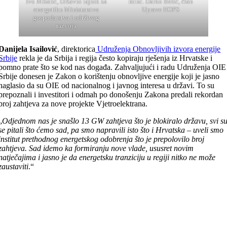
Ivo MIlatić, Državni tajnik za
mr.sc. Darko Belić, član
energetiku Ministarstva
Uprave HOPS
gospodarstva i održivog
razvoja
Danijela Isailović
, direktorica
Udruženja Obnovljivih izvora energije
Srbije
rekla je da Srbija i regija često kopiraju rješenja iz Hrvatske i
pomno prate što se kod nas događa. Zahvaljujući i radu Udruženja OIE
Srbije donesen je Zakon o korištenju obnovljive energije koji je jasno
naglasio da su OIE od nacionalnog i javnog interesa u državi. To su
prepoznali i investitori i odmah po donošenju Zakona predali rekordan
broj zahtjeva za nove projekte Vjetroelektrana.
„
Odjednom nas je snašlo 13 GW zahtjeva što je blokiralo državu, svi s
se pitali što ćemo sad, pa smo napravili isto što i Hrvatska – uveli smo
institut prethodnog energetskog odobrenja što je prepolovilo broj
zahtjeva. Sad idemo ka formiranju nove vlade, ususret novim
natječajima i jasno je da
energetsku tranziciju u regiji
nitko ne može
zaustaviti
.“