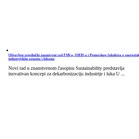
Objavljen zajednički znanstveni rad FSB-a, OIEH-a i Pomorskog fakulteta o energets
industrijskim zonama i lukama
Novi rad u znanstvenom časopisu Sustainability predstavlja
inovativan koncept za dekarbonizaciju industrije i luka U ...