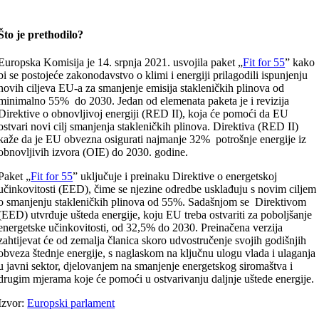
Što je prethodilo?
Europska Komisija je 14. srpnja 2021. usvojila paket „
Fit for 55
” kako
bi se postojeće zakonodavstvo o klimi i energiji prilagodili ispunjenju
novih ciljeva EU-a za smanjenje emisija stakleničkih plinova od
minimalno 55% do 2030. Jedan od elemenata paketa je i revizija
Direktive o obnovljivoj energiji (RED II), koja će pomoći da EU
ostvari novi cilj smanjenja stakleničkih plinova. Direktiva (RED II)
kaže da je EU obvezna osigurati najmanje 32% potrošnje energije iz
obnovljivih izvora (OIE) do 2030. godine.
Paket „
Fit for 55
” uključuje i preinaku Direktive o energetskoj
učinkovitosti (EED), čime se njezine odredbe usklađuju s novim ciljem
o smanjenju stakleničkih plinova od 55%. Sadašnjom se Direktivom
(EED) utvrđuje ušteda energije, koju EU treba ostvariti za poboljšanje
energetske učinkovitosti, od 32,5% do 2030. Preinačena verzija
zahtijevat će od zemalja članica skoro udvostručenje svojih godišnjih
obveza štednje energije, s naglaskom na ključnu ulogu vlada i ulaganja
u javni sektor, djelovanjem na smanjenje energetskog siromaštva i
drugim mjerama koje će pomoći u ostvarivanju daljnje uštede energije.
Izvor:
Europski parlament