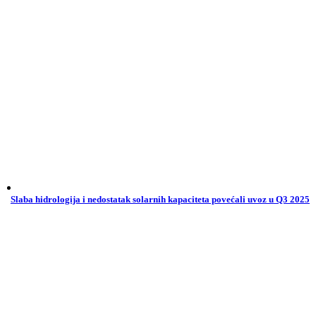
Slaba hidrologija i nedostatak solarnih kapaciteta povećali uvoz u Q3 2025