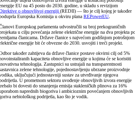
povećanje udjela obnovljivih izvora energije u konačnoj potrošnji
energije EU na 45 posto do 2030. godine, u skladu s revizijom
Direktive o obnovljivoj energiji
(REDII) — što je cilj kojeg je također
poduprla Europska Komisija u okviru plana
REPowerEU
.
Članovi Europskog parlamenta udvostručili su broj prekograničnih
projekata u cilju povećanja zelene električne energije na dva projekta p
zemljama članicama. Države članice s najvećom godišnjom potrošnjom
električne energije bit će obvezne do 2030. usvojiti i treći projekt.
Odbor također zahtijeva da države članice postave okvirni cilj od 5%
novoinstaliranih kapaciteta obnovljive energije u kojima će se koristiti
inovativna tehnologija. Zastupnici su ustrajali na transparentnosti
sastavnica zelene tehnologije, pojednostavljenju ubrzane proizvodnje
vodika, uključujući jednostavniji sustav za utvrđivanje njegova
podrijetla. U prometnom sektoru uvođenje obnovljivih izvora energije
trebalo bi dovesti do smanjenja emisija stakleničkih plinova za 16%
uporabom naprednih biogoriva i ambicioznim povećanjem obnovljivih
goriva nebiološkog podrijetla, kao što je vodik.