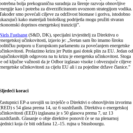
potrebna bolja prekogranična suradnja za širenje razvoja obnovljive
energije kao i potreba za diverzificiranom uvoznom strategijom vodika.
Također smo povećali ciljeve za održivost biomase i goriva, istodobno
ukazujući kako materijali biološkog podrijetla mogu pružiti stvaran
ekonomski doprinos energetskoj tranziciji”.
Niels Fuglsang
(S&D, DK), specijalni izvjestitelj za Direktivu o
energetskoj učinkovitosti, izjavio je: „Sretan sam što imamo široku
političku potporu u Europskom parlamentu za povećanjem energetske
učinkovitosti. Prolazimo krizu jer Putin gasi dotok plin za EU. Jedan o
najučinkovitijih odgovora na tu krizu je energetska učinkovitost. Stoga
je od ključne važnosti da je Odbor izglasao visoke i obvezujuće ciljeve
energetske učinkovitosti za cijelu EU ali i za pojedine države članice.”
Sljedeći koraci
Zastupnici EP-a usvojili su izvješće o Direktivi o obnovljivim izvorima
(RED) s 54 glasa prema 14, uz 6 suzdržanih. Direktiva o energetskoj
učinkovitosti (EED) izglasana je s 50 glasova prema 7, uz 13
suzdržanih. Glasanje o obje direktive ponovit će se na plenarnoj
sjednici koja će biti održana 12.-15. rujna u Strasbourgu.