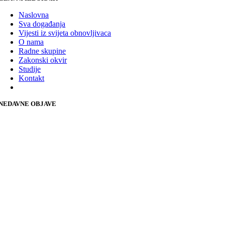
Naslovna
Sva događanja
Vijesti iz svijeta obnovljivaca
O nama
Radne skupine
Zakonski okvir
Studije
Kontakt
NEDAVNE OBJAVE