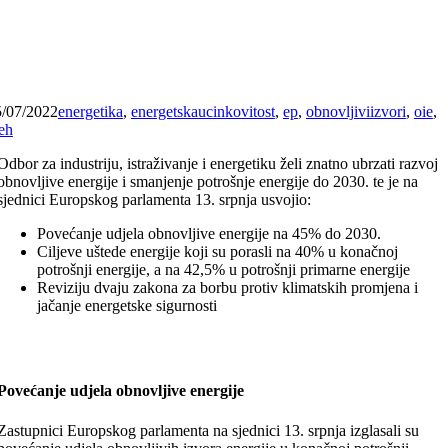
5/07/2022
energetika
,
energetskaucinkovitost
,
ep
,
obnovljiviizvori
,
oie
,
eh
Odbor za industriju, istraživanje i energetiku želi znatno ubrzati razvoj
obnovljive energije i smanjenje potrošnje energije do 2030. te je na
sjednici Europskog parlamenta 13. srpnja usvojio:
Povećanje udjela obnovljive energije na 45% do 2030.
Ciljeve uštede energije koji su porasli na 40% u konačnoj
potrošnji energije, a na 42,5% u potrošnji primarne energije
Reviziju dvaju zakona za borbu protiv klimatskih promjena i
jačanje energetske sigurnosti
Povećanje udjela obnovljive energije
Zastupnici Europskog parlamenta na sjednici 13. srpnja izglasali su