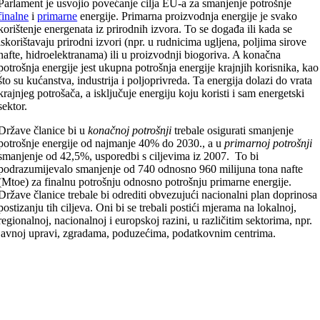
Parlament je usvojio povećanje cilja EU-a za smanjenje potrošnje
finalne
i
primarne
energije. Primarna proizvodnja energije je svako
korištenje energenata iz prirodnih izvora. To se događa ili kada se
iskorištavaju prirodni izvori (npr. u rudnicima ugljena, poljima sirove
nafte, hidroelektranama) ili u proizvodnji biogoriva. A konačna
potrošnja energije jest ukupna potrošnja energije krajnjih korisnika, kao
što su kućanstva, industrija i poljoprivreda. Ta energija dolazi do vrata
krajnjeg potrošača, a isključuje energiju koju koristi i sam energetski
sektor.
Države članice bi u
konačnoj potrošnji
trebale osigurati smanjenje
potrošnje energije od najmanje 40% do 2030., a u
primarnoj potrošnji
smanjenje od 42,5%, usporedbi s ciljevima iz 2007. To bi
podrazumijevalo smanjenje od 740 odnosno 960 milijuna tona nafte
(Mtoe) za finalnu potrošnju odnosno potrošnju primarne energije.
Države članice trebale bi odrediti obvezujući nacionalni plan doprinosa
postizanju tih ciljeva. Oni bi se trebali postići mjerama na lokalnoj,
regionalnoj, nacionalnoj i europskoj razini, u različitim sektorima, npr.
javnoj upravi, zgradama, poduzećima, podatkovnim centrima.