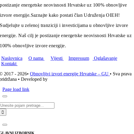
postizanje energetske neovisnosti Hrvatske uz 100% obnovljive
izvore energije.
Saznajte kako postati član Udruženja OIEH!
Sudjelujte u zelenoj tranziciji i investicijama u obnovljive izvore
energije. Naš cilj je postizanje energetske neovisnosti Hrvatske uz
100% obnovljive izvore energije.
Naslovnica
O nama
Vijesti
Impressum
Oglašavanje
Kontakt
© 2017 - 2026•
Obnovljivi izvori energije Hrvatske – GU
• Sva prava
pridržana • Developed by
ICE STUDIO d.o.o.
Page load link
Traži...
GLAVNI IZBORNIK