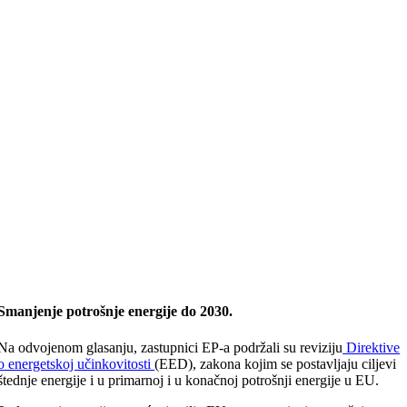
Smanjenje potrošnje energije do 2030.
Na odvojenom glasanju, zastupnici EP-a podržali su reviziju
Direktive
o energetskoj učinkovitosti
(EED), zakona kojim se postavljaju ciljevi
štednje energije i u primarnoj i u konačnoj potrošnji energije u EU.