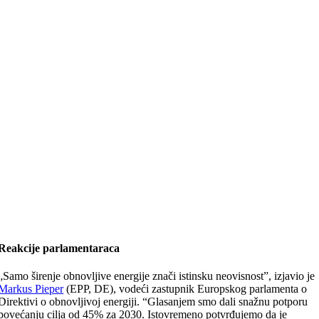
Reakcije parlamentaraca
„Samo širenje obnovljive energije znači istinsku neovisnost”, izjavio je
Markus Pieper
(EPP, DE), vodeći zastupnik Europskog parlamenta o
Direktivi o obnovljivoj energiji. “Glasanjem smo dali snažnu potporu
povećanju cilja od 45% za 2030. Istovremeno potvrđujemo da je