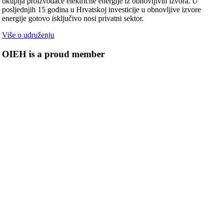
okuplja proizvođače električne energije iz obnovljivih izvora. U
posljednjih 15 godina u Hrvatskoj investicije u obnovljive izvore
energije gotovo isključivo nosi privatni sektor.
Više o udruženju
OIEH is a proud member