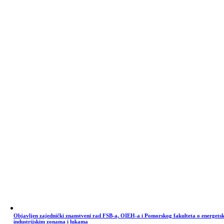
Objavljen zajednički znanstveni rad FSB-a, OIEH-a i Pomorskog fakulteta o energets
industrijskim zonama i lukama