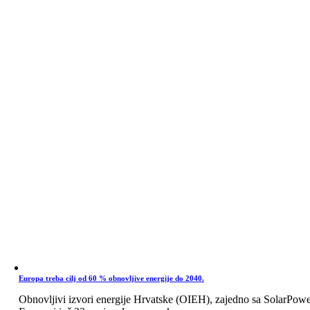
Europa treba cilj od 60 % obnovljive energije do 2040.
Obnovljivi izvori energije Hrvatske (OIEH), zajedno sa SolarPow