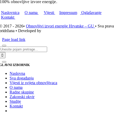
100% obnovljive izvore energije.
Naslovnica
O nama
Vijesti
Impressum
Oglašavanje
Kontakt
© 2017 - 2026•
Obnovljivi izvori energije Hrvatske – GU
• Sva prava
pridržana • Developed by
ICE STUDIO d.o.o.
Page load link
Traži...
GLAVNI IZBORNIK
Naslovna
Sva događanja
Vijesti iz svijeta obnovljivaca
O nama
Radne skupine
Zakonski okvir
Studije
Kontakt