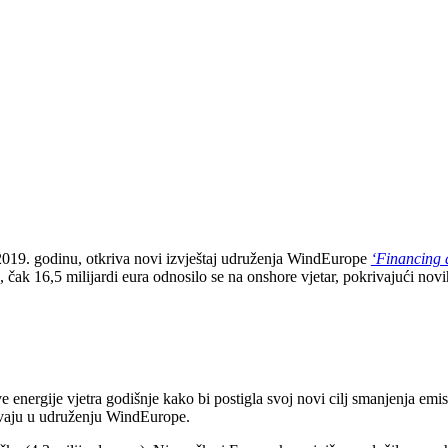
na 2019. godinu, otkriva novi izvještaj udruženja WindEurope
‘Financing 
ak 16,5 milijardi eura odnosilo se na onshore vjetar, pokrivajući novi
energije vjetra godišnje kako bi postigla svoj novi cilj smanjenja emis
ravaju u udruženju WindEurope.