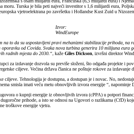
je Nizozemska s osam milijardi eura, Francuska (6,5 milijardi eura) i Nje
 moru. Turska je bila peti najveći investitor s 1,6 milijardi eura, Poljska
a europska vjetroelektrana po završetku i Hollandse Kust Zuid u Nizoze
Izvor:
WindEurope
om na to da su uspostavljeni pravi mehanizmi stabilizacije prihoda, na r
poravku od Covida. Svaka nova turbina generira 10 milijuna eura gosp
vih radnih mjesta do 2030.“
, kaže
Giles Dickson
, izvršni direktor Wi
tupci za izdavanje dozvola su previše složeni, što odgađa projekte i 
nergetske ciljeve. Većina država članica ne poštuje rokove za izdavanje
ke ciljeve. Tehnologija je dostupna, a dostupan je i novac. No, nedostaj
m nema smisla imati veću metu obnovljivih izvora energije “, napominje 
vora o kupnji energije iz obnovljivih izvora (cPPA) u potpori financira
lne dugoročne prihode, a isto se odnosi na Ugovori o razlikama (CfD) ko
ne troškove energije vjetra.