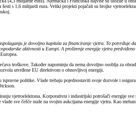
mačka (4,3 milijarde eura). Njemačka i Francuska najviše su uložile u ons
 šesti s 1,6 milijardi eura. Veliki projekti pojačali su brojke vjetroelekr
mskoj.
aspolaganju je dovoljno kapitala za financiranje vjetra. To potvrđuje da
odarske aktivnosti u Europi. A proširenje energije vjetra predviđeno
ndEuropea.
povećava troškove. Također napominju da nema dovoljno osoblja za obra
 dozvola utvrđene EU direktivom o obnovljivoj energiji.
u ispravne politike. Vlade trebaju pojednostaviti svoje dozvole i osigura
Dickson.
nju vjetroelektrana. Korporativni i industrijski potrošači energije sve 
je vlade sve češće nude na svojim aukcijama energije vjetra. Kao mehan