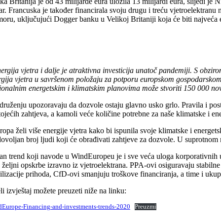
ka Britanija je od 43 milijarde eura uložila 13 milijardi eura, slijedi 
ar. Francuska je također financirala svoju drugu i treću vjetroelektranu na
moru, uključujući Dogger banku u Velikoj Britaniji koja će biti najveć
rgija vjetra i dalje je atraktivna investicija unatoč pandemiji. S obzir
rgija vjetra u savršenom položaju za potporu europskom gospodarskom o
ionalnim energetskim i klimatskim planovima može stvoriti 150 000 no
druženju upozoravaju da dozvole ostaju glavno usko grlo. Pravila i pos
tojećih zahtjeva, a kamoli veće količine potrebne za naše klimatske i e
opa želi više energije vjetra kako bi ispunila svoje klimatske i energets
dovoljan broj ljudi koji će obrađivati ​​zahtjeve za dozvole. U suprotno
n trend koji navode u WindEuropeu je i sve veća uloga korporativnih ugo
e željni opskrbe izravno iz vjetroelektrana. PPA-ovi osiguravaju stabi
ilizacije prihoda, CfD-ovi smanjuju troškove financiranja, a time i ukup
li izvještaj možete preuzeti niže na linku:
Europe-Financing-and-investments-trends-2020
Preuzmi