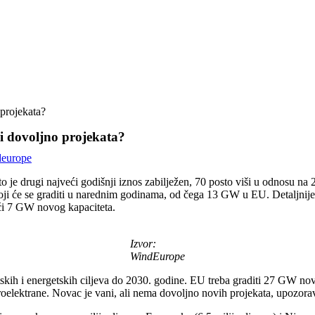
 projekata?
li dovoljno projekata?
europe
što je drugi najveći godišnji iznos zabilježen, 70 posto viši u odnosu 
i će se graditi u narednim godinama, od čega 13 GW u EU. Detaljnije, č
ući 7 GW novog kapaciteta.
Izvor:
WindEurope
kih i energetskih ciljeva do 2030. godine. EU treba graditi 27 GW nove 
troelektrane. Novac je vani, ali nema dovoljno novih projekata, upozo