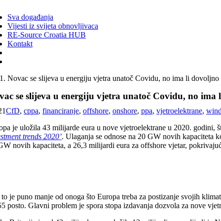
ggle
vigation
Sva događanja
Vijesti iz svijeta obnovljivaca
RE-Source Croatia HUB
Kontakt
Novac se slijeva u energiju vjetra unatoč Covidu, no ima li dovoljno
ac se slijeva u energiju vjetra unatoč Covidu, no ima 
21
CfD
,
cppa
,
financiranje
,
offshore
,
onshore
,
ppa
,
vjetroelektrane
,
wind
pa je uložila 43 milijarde eura u nove vjetroelektrane u 2020. godini, 
estment trends 2020’
. Ulaganja se odnose na 20 GW novih kapaciteta koj
GW novih kapaciteta, a 26,3 milijardi eura za offshore vjetar, pokrivaj
to je puno manje od onoga što Europa treba za postizanje svojih klimats
55 posto. Glavni problem je spora stopa izdavanja dozvola za nove vje