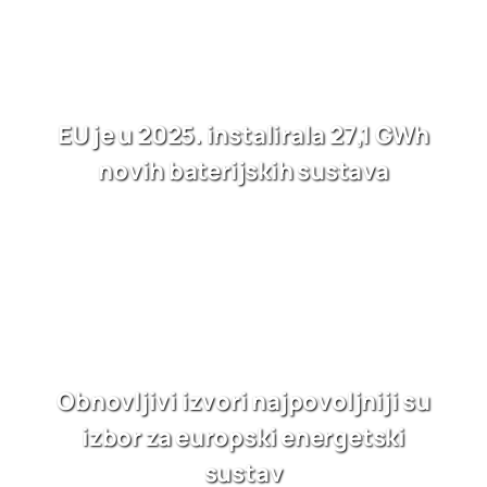
EU je u 2025. instalirala 27,1 GWh
novih baterijskih sustava
Obnovljivi izvori najpovoljniji su
izbor za europski energetski
sustav