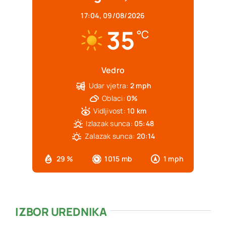
17:04,
09/08/2026
35
°C
Vedro
Udar vjetra:
2 mph
Oblaci:
0%
Vidljivost:
10 km
Izlazak sunca:
05:48
Zalazak sunca:
20:14
29 %
1015 mb
1 mph
IZBOR UREDNIKA