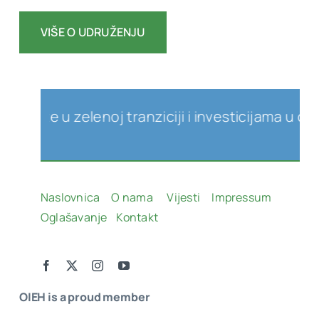
VIŠE O UDRUŽENJU
u zelenoj tranziciji i investicijama u obnovljive
Naslovnica
O nama
Vijesti
Impressum
Oglašavanje
Kontakt
OIEH is a proud member