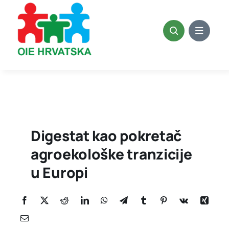
Skip
to
content
Digestat kao pokretač
agroekološke tranzicije
u Europi