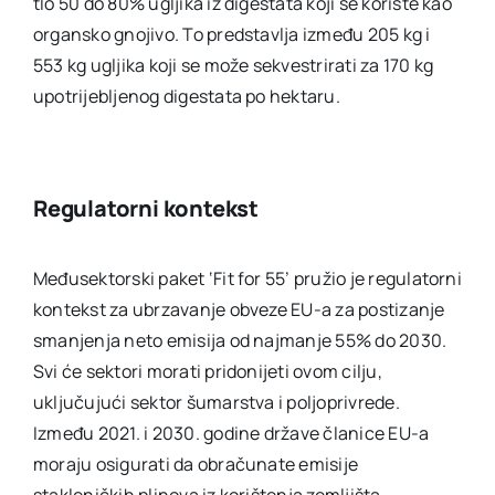
tlo 50 do 80% ugljika iz digestata koji se koriste kao
organsko gnojivo. To predstavlja između 205 kg i
553 kg ugljika koji se može sekvestrirati za 170 kg
upotrijebljenog digestata po hektaru.
Regulatorni kontekst
Međusektorski paket ‘Fit for 55’ pružio je regulatorni
kontekst za ubrzavanje obveze EU-a za postizanje
smanjenja neto emisija od najmanje 55% do 2030.
Svi će sektori morati pridonijeti ovom cilju,
uključujući sektor šumarstva i poljoprivrede.
Između 2021. i 2030. godine države članice EU-a
moraju osigurati da obračunate emisije
stakleničkih plinova iz korištenja zemljišta,