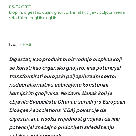
06/04/2022
bioplin
,
digestat
,
dušik
,
gnojivo
,
klimatskiciljevi
,
poljoprivreda
,
skladištenjeugljika
,
ugljik
Izvor:
EBA
Digestat, kao produkt proizvodnje bioplina koji
se koristi kao organsko gnojivo, ima potencijal
transformirati europski poljoprivredni sektor
nudeći alternativu uobičajeno korištenim
kemijskim gnojivima. Nedavni članak koji je
objavilo Sveučilište Ghent u suradnji s European
Bioagas Asocciations (EBA) pokazuje da
digestat ima visoku vrijednost gnojiva i da ima
potencijal značajno pridonijeti skladištenju
ugljika u poljoprivredi.