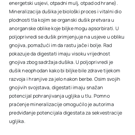
energetski usjevi, otpadni mulj, otpad od hrane).
Mineralizacija dušika je biološki proces i vitalni dio
plodnosti tla kojim se organski dušik pretvara u
anorganske oblike koje biljke mogu apsorbirati. U
poljoprivredi se dušik primjenjuje na usjeve u obliku
gnojiva, pomažući im da rastu jače i bolje. Rad
pokazuje da digestati imaju visoku vrijednost
gnojiva zbog sadržaja dušika. U poljoprivredi je
dušik neophodan kako bi biljke bile zdrave tijekom
razvoja i hranjive za jelo nakon berbe. Osim svojih
gnojivih svojstava, digestati imaju snažan
potencijal pohranjivanja ugljika u tlu. Pomno
praćenje mineralizacije omogućilo je autorima
predviđanje potencijala digestata za sekvestracije
ugljika.