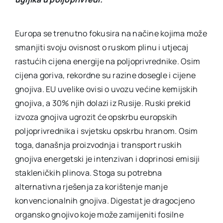
Europa se trenutno fokusira na načine kojima može
smanjiti svoju ovisnost o ruskom plinu i utjecaj
rastućih cijena energije na poljoprivrednike. Osim
cijena goriva, rekordne su razine dosegle i cijene
gnojiva. EU uvelike ovisi o uvozu većine kemijskih
gnojiva, a 30% njih dolazi iz Rusije. Ruski prekid
izvoza gnojiva ugrozit će opskrbu europskih
poljoprivrednika i svjetsku opskrbu hranom. Osim
toga, današnja proizvodnja i transport ruskih
gnojiva energetski je intenzivan i doprinosi emisiji
stakleničkih plinova. Stoga su potrebna
alternativna rješenja za korištenje manje
konvencionalnih gnojiva. Digestat je dragocjeno
organsko gnojivo koje može zamijeniti fosilne