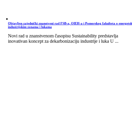
Objavljen zajednički znanstveni rad FSB-a, OIEH-a i Pomorskog fakulteta o energets
industrijskim zonama i lukama
Novi rad u znanstvenom časopisu Sustainability predstavlja
inovativan koncept za dekarbonizaciju industrije i luka U ...