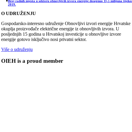
Broj radnih mjesta u sektoru obnovljivih izvora energije dosegnuo 11,5 milijuna tijek
2019.
O UDRUŽENJU
Gospodarsko-interesno udruženje Obnovljivi izvori energije Hrvatske
okuplja proizvođače električne energije iz obnovljivih izvora. U
posljednjih 15 godina u Hrvatskoj investicije u obnovljive izvore
energije gotovo isključivo nosi privatni sektor.
Više o udruženju
OIEH is a proud member