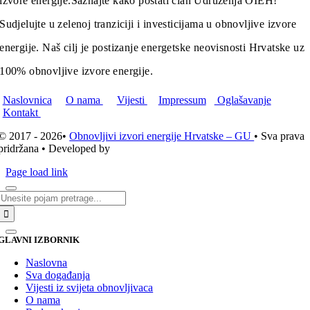
izvore energije.
Saznajte kako postati član Udruženja OIEH!
Sudjelujte u zelenoj tranziciji i investicijama u obnovljive izvore
energije. Naš cilj je postizanje energetske neovisnosti Hrvatske uz
100% obnovljive izvore energije.
Naslovnica
O nama
Vijesti
Impressum
Oglašavanje
Kontakt
© 2017 - 2026•
Obnovljivi izvori energije Hrvatske – GU
• Sva prava
pridržana • Developed by
ICE STUDIO d.o.o.
Page load link
Traži...
GLAVNI IZBORNIK
Naslovna
Sva događanja
Vijesti iz svijeta obnovljivaca
O nama