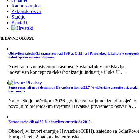
O nama
Radne skupine
Zakonski okvir
Studije
Kontakt
NEDAVNE OBJAVE
Objavljen zajednički znanstveni rad FSB-a, OIEH-a i Pomorskog fakulteta o energets
industrijskim zonama i lukama
Novi rad u znanstvenom časopisu Sustainability predstavlja
inovativan koncept za dekarbonizaciju industrije i luka U ...
Sunce raste, ali uvoz dominira: Hrvatska u lipnju 32,7 % električne energije osigurala 
inozemstva
Nakon što je početkom 2026. godine zahvaljujući iznadprosječno
povoljnim hidrološkim uvjetima Hrvatska privremeno ostvarila ...
Europa treba cilj od 60 % obnovljive energije do 2040.
Obnovljivi izvori energije Hrvatske (OIEH), zajedno sa SolarPow
Europe i još 22 nacionalna europska ...