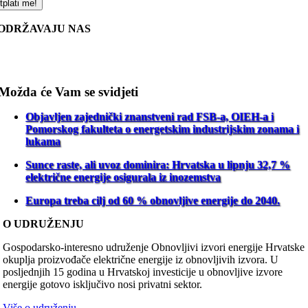
tplati me!
ODRŽAVAJU NAS
Možda će Vam se svidjeti
Objavljen zajednički znanstveni rad FSB-a, OIEH-a i
Pomorskog fakulteta o energetskim industrijskim zonama i
lukama
Sunce raste, ali uvoz dominira: Hrvatska u lipnju 32,7 %
električne energije osigurala iz inozemstva
Europa treba cilj od 60 % obnovljive energije do 2040.
O UDRUŽENJU
Gospodarsko-interesno udruženje Obnovljivi izvori energije Hrvatske
okuplja proizvođače električne energije iz obnovljivih izvora. U
posljednjih 15 godina u Hrvatskoj investicije u obnovljive izvore
energije gotovo isključivo nosi privatni sektor.
Više o udruženju