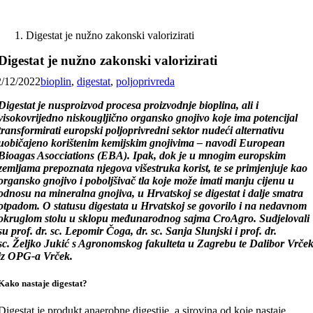
Skip
to
Digestat je nužno zakonski valorizirati
content
Digestat je nužno zakonski valorizirati
2/12/2022
bioplin
,
digestat
,
poljoprivreda
Digestat je nusproizvod procesa proizvodnje bioplina, ali i
visokovrijedno niskougljično organsko gnojivo koje ima potencijal
transformirati europski poljoprivredni sektor nudeći alternativu
uobičajeno korištenim kemijskim gnojivima – navodi
European
Bioagas Asocciations (EBA). Ipak, dok je u mnogim europskim
zemljama prepoznata njegova višestruka korist, te se primjenjuje kao
organsko gnojivo i poboljšivač tla koje može imati manju cijenu u
odnosu na mineralna gnojiva, u Hrvatskoj se digestat i dalje smatra
otpadom. O statusu digestata u Hrvatskoj se govorilo i na nedavnom
okruglom stolu u sklopu međunarodnog sajma CroAgro.
Sudjelovali
su prof. dr. sc. Lepomir Čoga, dr. sc. Sanja Slunjski i prof. dr.
sc. Željko Jukić s Agronomskog fakulteta u Zagrebu te Dalibor Vrče
iz OPG-a Vrček.
Kako nastaje digestat?
Digestat je produkt anaerobne digestije, a sirovina od koje nastaje