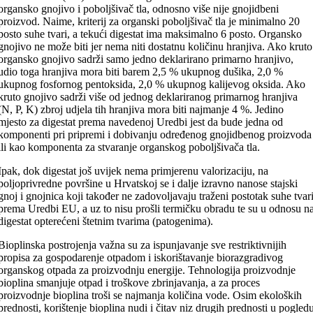
organsko gnojivo i poboljšivač tla, odnosno više nije gnojidbeni
proizvod. Naime, kriterij za organski poboljšivač tla je minimalno 20
posto suhe tvari, a tekući digestat ima maksimalno 6 posto. Organsko
gnojivo ne može biti jer nema niti dostatnu količinu hranjiva. Ako kruto
organsko gnojivo sadrži samo jedno deklarirano primarno hranjivo,
udio toga hranjiva mora biti barem 2,5 % ukupnog dušika, 2,0 %
ukupnog fosfornog pentoksida, 2,0 % ukupnog kalijevog oksida. Ako
kruto gnojivo sadrži više od jednog deklariranog primarnog hranjiva
(N, P, K) zbroj udjela tih hranjiva mora biti najmanje 4 %. Jedino
mjesto za digestat prema navedenoj Uredbi jest da bude jedna od
komponenti pri pripremi i dobivanju određenog gnojidbenog proizvoda
ili kao komponenta za stvaranje organskog poboljšivača tla.
Ipak, dok digestat još uvijek nema primjerenu valorizaciju, na
poljoprivredne površine u Hrvatskoj se i dalje izravno nanose stajski
gnoj i gnojnica koji također ne zadovoljavaju traženi postotak suhe tvar
prema Uredbi EU, a uz to nisu prošli termičku obradu te su u odnosu n
digestat opterećeni štetnim tvarima (patogenima).
Bioplinska postrojenja važna su za ispunjavanje sve restriktivnijih
propisa za gospodarenje otpadom i iskorištavanje biorazgradivog
organskog otpada za proizvodnju energije. Tehnologija proizvodnje
bioplina smanjuje otpad i troškove zbrinjavanja, a za proces
proizvodnje bioplina troši se najmanja količina vode. Osim ekoloških
prednosti, korištenje bioplina nudi i čitav niz drugih prednosti u pogled