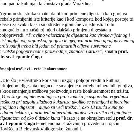
biootpad iz kuhinja i kućanstava grada Varaždina.
Agronomska struka smatra da bi kod primjene digestata kao gnojiva
trebalo primijeniti iste kriterije kao i kod komposta kod kojeg postoje tri
klase i za svaku klasu su određene granične vrijednosti. To bi
omogućilo i u značajnoj mjeri olakšalo primjenu digestata u
poljoprivredi.
“Pravilno valoriziranje digestata kao visokovrijednog i
niskougljičnog organskog gnojiva te njegova primjena upoljoprivredno
proizvodnji treba biti jedan od primarnih ciljeva suvremene
hrvatske poljoprivredne proizvodnje, znanosti i struke”
, smatra
prof.
dr. sc. Lepomir Čoga
.
Smanjeni troškovi – veća konkurentnost
Uz to što je višestruko koristan u uzgoju poljoprivrednih kultura,
primjenom digestata moguće je smanjenje upotrebe mineralnih gnojiva,
a kroz smanjenje troškova proizvodnje raste konkurentnost na tržištu.
„Ono što je najinteresantnije za proizvođača je usporedna vrijednost
troškova pri uzgoju silažnog kukuruza ukoliko se primijeni mineralna
gnojidba i digestat – duplo su veći troškovi, oko 13 tisuća kuna po
jednom hektaru, u primjeni mineralnih gnojiva za razliku od gnojidbe
digestatom od oko 6 tisuća kuna“
kazao je na okruglom stolu
prof. dr.
sc. Lepomir Čoga
temeljeno na istraživanju provedeno u općini
Rovišće u Bjelovarsko-bilogorskoj županiji.