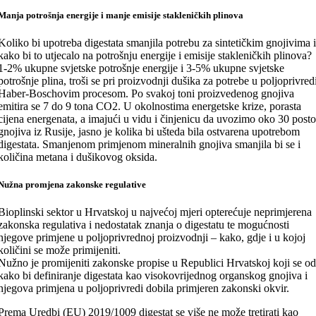
Manja potrošnja energije i manje emisije stakleničkih plinova
Koliko bi upotreba digestata smanjila potrebu za sintetičkim gnojivima 
kako bi to utjecalo na potrošnju energije i emisije stakleničkih plinova?
1-2% ukupne svjetske potrošnje energije i 3-5% ukupne svjetske
potrošnje plina, troši se pri proizvodnji dušika za potrebe u poljoprivred
Haber-Boschovim procesom. Po svakoj toni proizvedenog gnojiva
emitira se 7 do 9 tona CO2. U okolnostima energetske krize, porasta
cijena energenata, a imajući u vidu i činjenicu da uvozimo oko 30 post
gnojiva iz Rusije, jasno je kolika bi ušteda bila ostvarena upotrebom
digestata. Smanjenom primjenom mineralnih gnojiva smanjila bi se i
količina metana i dušikovog oksida.
Nužna promjena zakonske regulative
Bioplinski sektor u Hrvatskoj u najvećoj mjeri opterećuje neprimjerena
zakonska regulativa i nedostatak znanja o digestatu te mogućnosti
njegove primjene u poljoprivrednoj proizvodnji – kako, gdje i u kojoj
količini se može primijeniti.
Nužno je promijeniti zakonske propise u Republici Hrvatskoj koji se o
kako bi definiranje digestata kao visokovrijednog organskog gnojiva i
njegova primjena u poljoprivredi dobila primjeren zakonski okvir.
Prema Uredbi (EU) 2019/1009 digestat se više ne može tretirati kao