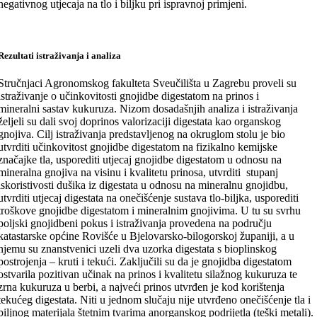
negativnog utjecaja na tlo i biljku pri ispravnoj primjeni.
Rezultati istraživanja i analiza
Stručnjaci Agronomskog fakulteta Sveučilišta u Zagrebu proveli su
istraživanje o učinkovitosti gnojidbe digestatom na prinos i
mineralni sastav kukuruza. Nizom dosadašnjih analiza i istraživanja
željeli su dali svoj doprinos valorizaciji digestata kao organskog
gnojiva. Cilj istraživanja predstavljenog na okruglom stolu je bio
utvrditi učinkovitost gnojidbe digestatom na fizikalno kemijske
značajke tla, usporediti utjecaj gnojidbe digestatom u odnosu na
mineralna gnojiva na visinu i kvalitetu prinosa, utvrditi stupanj
iskoristivosti dušika iz digestata u odnosu na mineralnu gnojidbu,
utvrditi utjecaj digestata na onečišćenje sustava tlo-biljka, usporediti
troškove gnojidbe digestatom i mineralnim gnojivima. U tu su svrhu
poljski gnojidbeni pokus i istraživanja provedena na području
katastarske općine Rovišće u Bjelovarsko-bilogorskoj županiji, a u
njemu su znanstvenici uzeli dva uzorka digestata s bioplinskog
postrojenja – kruti i tekući. Zaključili su da je gnojidba digestatom
ostvarila pozitivan učinak na prinos i kvalitetu silažnog kukuruza te
zrna kukuruza u berbi, a najveći prinos utvrđen je kod korištenja
tekućeg digestata. Niti u jednom slučaju nije utvrđeno onečišćenje tla i
biljnog materijala štetnim tvarima anorganskog podrijetla (teški metali).