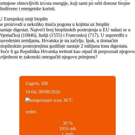
primjene obnovljivih izvora energije, koji sami po sebi donose brojne
društvene i energetske koristi.
U Europskoj uniji bioplin
se proizvodi u nekoliko tisuća pogona u kojima uz bioplin
nastaje digestat. Najveći broj bioplinskih postrojenja u EU nalazi se u
Njemačkoj (10846), Italiji (1555) i Francuskoj (717). U usporedbi s
navedenim zemljama, Hrvatska je na začelju. Ipak, u domaćim
bioplinskim postrojenjima godišnje nastaje 2 milijuna tona digestata.
Hoće li ga Republika Hrvatska tretirati kao otpad ili prepoznati njegovu
vrijednost te zakonski omogućiti njegovu primjenu?
Zagreb, HR
16:04,
09/08/2026
36
°C
vedro
30 %
1016 mb
1 mph