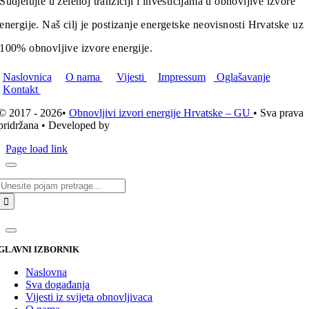
Sudjelujte u zelenoj tranziciji i investicijama u obnovljive izvore
energije. Naš cilj je postizanje energetske neovisnosti Hrvatske uz
100% obnovljive izvore energije.
Naslovnica
O nama
Vijesti
Impressum
Oglašavanje
Kontakt
© 2017 - 2026•
Obnovljivi izvori energije Hrvatske – GU
• Sva prava
pridržana • Developed by
ICE STUDIO d.o.o.
Page load link
Traži...
GLAVNI IZBORNIK
Naslovna
Sva događanja
Vijesti iz svijeta obnovljivaca