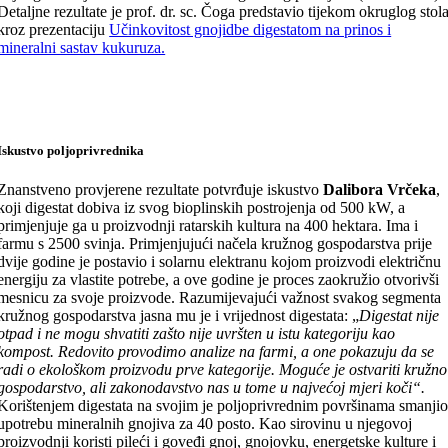
Detaljne rezultate je prof. dr. sc. Čoga predstavio tijekom okruglog stol
kroz prezentaciju
Učinkovitost gnojidbe digestatom na prinos i
mineralni sastav kukuruza.
Iskustvo poljoprivrednika
Znanstveno provjerene rezultate potvrđuje iskustvo
Dalibora Vrčeka
,
koji digestat dobiva iz svog bioplinskih postrojenja od 500 kW, a
primjenjuje ga u proizvodnji ratarskih kultura na 400 hektara. Ima i
farmu s 2500 svinja. Primjenjujući načela kružnog gospodarstva prije
dvije godine je postavio i solarnu elektranu kojom proizvodi električnu
energiju za vlastite potrebe, a ove godine je proces zaokružio otvorivši
mesnicu za svoje proizvode. Razumijevajući važnost svakog segmenta
kružnog gospodarstva jasna mu je i vrijednost digestata: „
Digestat nije
otpad i ne mogu shvatiti zašto nije uvršten u istu kategoriju kao
kompost. Redovito provodimo analize na farmi, a one pokazuju da se
radi o ekološkom proizvodu prve kategorije. Moguće je ostvariti kružno
gospodarstvo, ali zakonodavstvo nas u tome u najvećoj mjeri koči“.
Korištenjem digestata na svojim je poljoprivrednim površinama smanji
upotrebu mineralnih gnojiva za 40 posto. Kao sirovinu u njegovoj
proizvodnji koristi pileći i goveđi gnoj, gnojovku, energetske kulture i