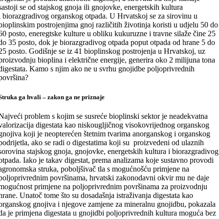
sastoji se od stajskog gnoja ili gnojovke, energetskih kultura
i biorazgradivog organskog otpada. U Hrvatskoj se za sirovinu u
bioplinskim postrojenjima gnoj različitih životinja koristi u udjelu 50 do
60 posto, eneregtske kulture u obliku kukuruzne i travne silaže čine 25
do 35 posto, dok je biorazgradivog otpada poput otpada od hrane 5 do
25 posto. Godišnje se iz 41 bioplinskog postrojenja u Hrvatskoj, uz
proizvodnju bioplina i električne energije, generira oko 2 milijuna tona
digestata. Kamo s njim ako ne u svrhu gnojidbe poljoprivrednih
površina?
Struka ga hvali – zakon ga ne priznaje
Najveći problem s kojim se susreće bioplinski sektor je neadekvatna
valorizacija digestata kao niskougljičnog visokovrijednog organskog
gnojiva koji je neopterećen štetnim tvarima anorganskog i organskog
podrijetla, ako se radi o digestatima koji su proizvedeni od ulaznih
sorovina stajskog gnoja, gnojovke, energetskih kultura i biorazgradivog
otpada. Iako je takav digestat, prema analizama koje sustavno provodi
agronomska struka, poboljšivač tla s mogućnošću primjene na
poljoprivrednim površinama, hrvatski zakonodavni okvir mu ne daje
mogućnost primjene na poljoprivrednim površinama za proizvodnju
hrane. Unatoč tome što su dosadašnja istraživanja digestata kao
organskog gnojiva i njegove zamjene za mineralnu gnojidbu, pokazala
da je primjena digestata u gnojidbi poljoprivrednih kultura moguća bez