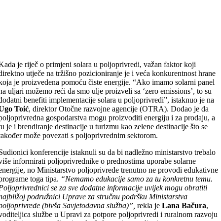
Kada je riječ o primjeni solara u poljoprivredi, važan faktor koji
direktno utječe na tržišno pozicioniranje je i veća konkurentnost hrane
koja je proizvedena pomoću čiste energije. “Ako imamo solarni panel
na uljari možemo reći da smo ulje proizveli sa ‘zero emissions’, to su
dodatni benefiti implementacije solara u poljoprivredi”, istaknuo je na
Ugo Toić
, direktor Otočne razvojne agencije (OTRA). Dodao je da
poljoprivredna gospodarstva mogu proizvoditi energiju i za prodaju, a
tu je i brendiranje destinacije u turizmu kao zelene destinacije što se
također može povezati s poljoprivrednim sektorom.
Sudionici konferencije istaknuli su da bi nadležno ministarstvo trebalo
više informirati poljoprivrednike o prednostima uporabe solarne
energije, no Ministarstvo poljoprivrede trenutno ne provodi edukativne
programe toga tipa.
“Nemamo edukacije samo za tu konkretnu temu.
Poljoprivrednici se za sve dodatne informacije uvijek mogu obratiti
najbližoj podružnici Uprave za stručnu podršku Ministarstva
poljoprivrede (bivša Savjetodavna služba)”,
rekla je
Lana Bačura
,
voditeljica službe u Upravi za potpore poljoprivredi i ruralnom razvoju