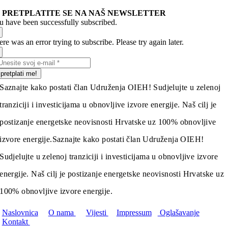
PRETPLATITE SE NA NAŠ NEWSLETTER
u have been successfully subscribed.
re was an error trying to subscribe. Please try again later.
pretplati me!
Saznajte kako postati član Udruženja OIEH! Sudjelujte u zelenoj
tranziciji i investicijama u obnovljive izvore energije. Naš cilj je
postizanje energetske neovisnosti Hrvatske uz 100% obnovljive
izvore energije.
Saznajte kako postati član Udruženja OIEH!
Sudjelujte u zelenoj tranziciji i investicijama u obnovljive izvore
energije. Naš cilj je postizanje energetske neovisnosti Hrvatske uz
100% obnovljive izvore energije.
Naslovnica
O nama
Vijesti
Impressum
Oglašavanje
Kontakt