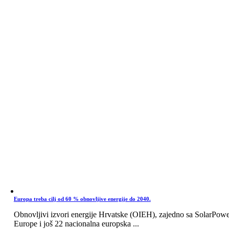
Europa treba cilj od 60 % obnovljive energije do 2040.
Obnovljivi izvori energije Hrvatske (OIEH), zajedno sa SolarPow
Europe i još 22 nacionalna europska ...