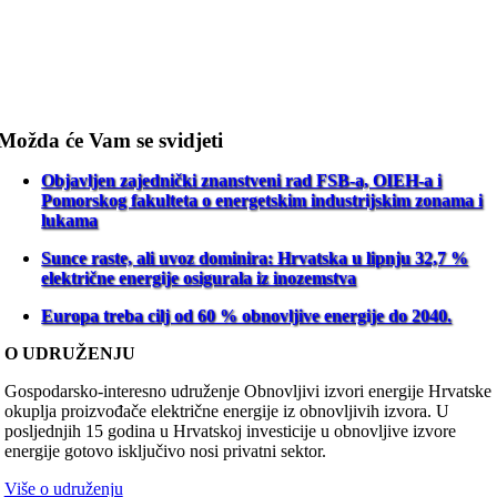
Možda će Vam se svidjeti
Objavljen zajednički znanstveni rad FSB-a, OIEH-a i
Pomorskog fakulteta o energetskim industrijskim zonama i
lukama
Sunce raste, ali uvoz dominira: Hrvatska u lipnju 32,7 %
električne energije osigurala iz inozemstva
Europa treba cilj od 60 % obnovljive energije do 2040.
O UDRUŽENJU
Gospodarsko-interesno udruženje Obnovljivi izvori energije Hrvatske
okuplja proizvođače električne energije iz obnovljivih izvora. U
posljednjih 15 godina u Hrvatskoj investicije u obnovljive izvore
energije gotovo isključivo nosi privatni sektor.
Više o udruženju