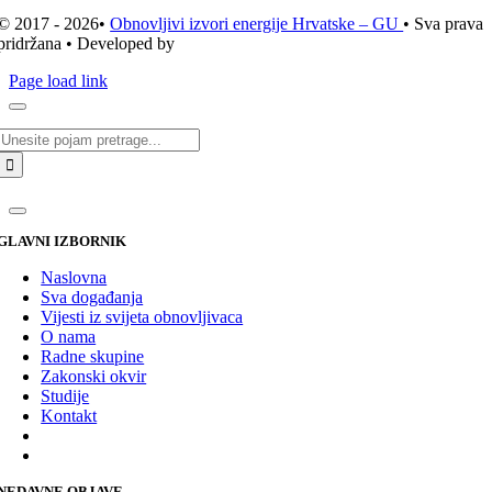
© 2017 - 2026•
Obnovljivi izvori energije Hrvatske – GU
• Sva prava
pridržana • Developed by
ICE STUDIO d.o.o.
Page load link
Traži...
GLAVNI IZBORNIK
Naslovna
Sva događanja
Vijesti iz svijeta obnovljivaca
O nama
Radne skupine
Zakonski okvir
Studije
Kontakt
NEDAVNE OBJAVE