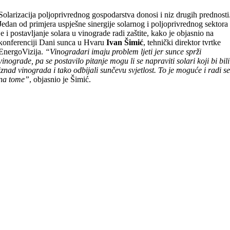
Solarizacija poljoprivrednog gospodarstva donosi i niz drugih prednosti
Jedan od primjera uspješne sinergije solarnog i poljoprivrednog sektora
je i postavljanje solara u vinograde radi zaštite, kako je objasnio na
konferenciji Dani sunca u Hvaru
Ivan Šimić
, tehnički direktor tvrtke
EnergoVizija.
“Vinogradari imaju problem ljeti jer sunce sprži
vinograde, pa se postavilo pitanje mogu li se napraviti solari koji bi bili
iznad vinograda i tako odbijali sunčevu svjetlost. To je moguće i radi s
na tome”
, objasnio je Šimić.