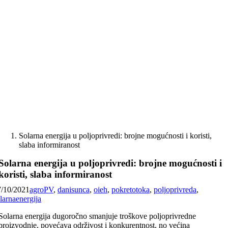
Skip
to
content
Solarna energija u poljoprivredi: brojne mogućnosti i koristi,
slaba informiranost
Solarna energija u poljoprivredi: brojne mogućnosti i
koristi, slaba informiranost
7/10/2021
agroPV
,
danisunca
,
oieh
,
pokretotoka
,
poljoprivreda
,
larnaenergija
Solarna energija dugoročno smanjuje troškove poljoprivredne
proizvodnje, povećava održivost i konkurentnost, no većina