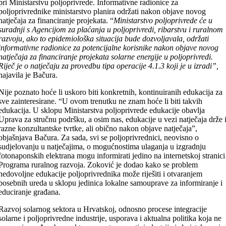
pri Ministarstvu poljoprivrede. Informativne radionice za
poljoprivrednike ministarstvo planira održati nakon objave novog
natječaja za financiranje projekata. “
Ministarstvo poljoprivrede će u
suradnji s Agencijom za plaćanja u poljoprivredi, ribarstvu i ruralnom
razvoju, ako to epidemiološka situacija bude dozvoljavala, održati
informativne radionice za potencijalne korisnike nakon objave novog
natječaja za financiranje projekata solarne energije u poljoprivredi.
Riječ je o natječaju za provedbu tipa operacije 4.1.3 koji je u izradi”,
najavila je Bačura.
Nije poznato hoće li uskoro biti konkretnih, kontinuiranih edukacija za
sve zainteresirane. “U ovom trenutku ne znam hoće li biti takvih
edukacija. U sklopu Ministarstva poljoprivrede edukacije obavlja
Uprava za stručnu podršku, a osim nas, edukacije u vezi natječaja drže 
razne konzultantske tvrtke, ali obično nakon objave natječaja”,
objašnjava Bačura. Za sada, svi se poljoprivrednici, neovisno o
sudjelovanju u natječajima, o mogućnostima ulaganja u izgradnju
fotonaponskih elektrana mogu informirati jedino na internetskoj stranici
Programa ruralnog razvoja. Zoković je dodao kako se problem
nedovoljne edukacije poljoprivrednika može riješiti i otvaranjem
posebnih ureda u sklopu jedinica lokalne samouprave za informiranje i
educiranje građana.
Razvoj solarnog sektora u Hrvatskoj, odnosno procese integracije
solarne i poljoprivredne industrije, usporava i aktualna politika koja ne