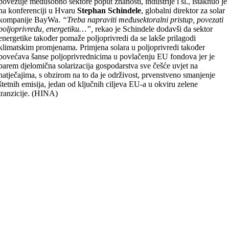
povezuje međusobno sektore poput znanosti, industrije i sl., istaknuo je
na konferenciji u Hvaru
Stephan Schindele
, globalni direktor za solar
kompanije BayWa.
“Treba napraviti međusektoralni pristup, povezati
poljoprivredu, energetiku…”,
rekao je Schindele dodavši da sektor
energetike također pomaže poljoprivredi da se lakše prilagodi
klimatskim promjenama. Primjena solara u poljoprivredi također
povećava šanse poljoprivrednicima u povlačenju EU fondova jer je
barem djelomična solarizacija gospodarstva sve češće uvjet na
natječajima, s obzirom na to da je održivost, prvenstveno smanjenje
štetnih emisija, jedan od ključnih ciljeva EU-a u okviru zelene
tranzicije. (HINA)