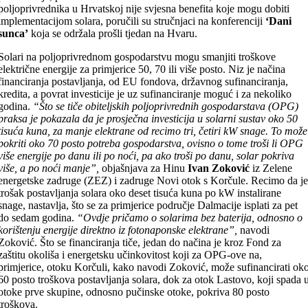
poljoprivrednika u Hrvatskoj nije svjesna benefita koje mogu dobiti
implementacijom solara, poručili su stručnjaci na konferenciji
‘Dani
sunca’
koja se održala prošli tjedan na Hvaru.
Solari na poljoprivrednom gospodarstvu mogu smanjiti troškove
električne energije za primjerice 50, 70 ili više posto. Niz je načina
financiranja postavljanja, od EU fondova, državnog sufinanciranja,
kredita, a povrat investicije je uz sufinanciranje moguć i za nekoliko
godina.
“Što se tiče obiteljskih poljoprivrednih gospodarstava (OPG)
praksa je pokazala da je prosječna investicija u solarni sustav oko 50
tisuća kuna, za manje elektrane od recimo tri, četiri kW snage. To može
pokriti oko 70 posto potreba gospodarstva, ovisno o tome troši li OPG
više energije po danu ili po noći, pa ako troši po danu, solar pokriva
više, a po noći manje”,
objašnjava za Hinu
Ivan Zoković
iz Zelene
energetske zadruge (ZEZ) i zadruge Novi otok s Korčule. Recimo da j
trošak postavljanja solara oko deset tisuća kuna po kW instalirane
snage, nastavlja, što se za primjerice područje Dalmacije isplati za pet
do sedam godina.
“Ovdje pričamo o solarima bez baterija, odnosno o
korištenju energije direktno iz fotonaponske elektrane”,
navodi
Zoković. Što se financiranja tiče, jedan do načina je kroz Fond za
zaštitu okoliša i energetsku učinkovitost koji za OPG-ove na,
primjerice, otoku Korčuli, kako navodi Zoković, može sufinancirati ok
60 posto troškova postavljanja solara, dok za otok Lastovo, koji spada 
otoke prve skupine, odnosno pučinske otoke, pokriva 80 posto
troškova.