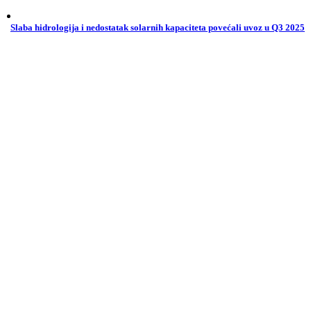
Slaba hidrologija i nedostatak solarnih kapaciteta povećali uvoz u Q3 2025