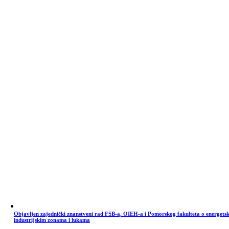
Objavljen zajednički znanstveni rad FSB-a, OIEH-a i Pomorskog fakulteta o energets
industrijskim zonama i lukama