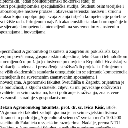
diplomskih, jedan poslijediplomski doktorski studij te
četiri poslijediplomska specijalistička studija. Studenti osim teorijske i
laboratorijske nastave prolaze i obaveznu terensku nastavu i stručnu
praksu kojom upotpunjuju svoja znanja i stječu kompetencije potrebne
za tržište rada. Primjenom najviših akademskih standarda omogućuje i
se stjecanje kompetencija utemeljenih na suvremenim znanstvenim
spoznajama i inovacijama.
Specifičnost Agronomskog fakulteta u Zagrebu su pokušališta koja
svojim površinama, gospodarskim objektima, tehničkom i tehnološkom
opremljenošću pružaju jedinstvene preduvjete u Republici Hrvatskoj za
edukaciju studenata i provođenje istraživačkih projekata. Primjenom
najviših akademskih standarda omogućuje im se stjecanje kompetencija
utemeljenih na suvremenim znanstvenim spoznajama i
inovacijama. Agronomski fakultet Sveučilišta u Zagrebu orijentiran je
na budućnost, a ključni strateški ciljevi su mu povećanje održivosti i
kvalitete na svim razinama, kao i poticanje istraživanja, znanstvene
izvrsnosti i suradnje s gospodarstvom.
Dekan Agronomskog fakulteta
,
prof. dr. sc. Ivica Kisić
, ističe:
“Agronomski fakultet zadnjih godina je na svim svjetskim listama
citiranosti u području „Agricultural sciences“ svrstan među 100-200
najcitiranih Fakulteta u svjetskim razmjerima. Nadalje, prema NTU
Ranking-u Agronomski fakultet je najbolje rangirano područje te