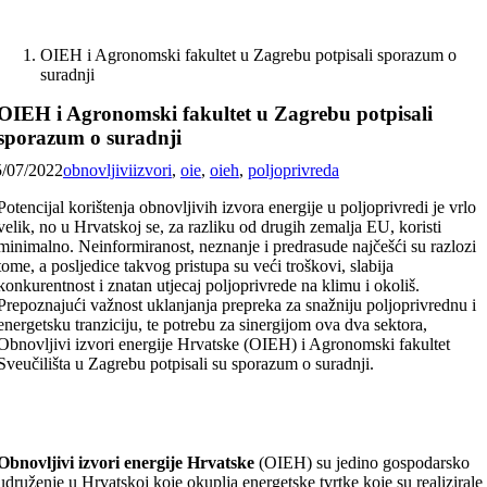
Skip
to
OIEH i Agronomski fakultet u Zagrebu potpisali sporazum o
content
suradnji
OIEH i Agronomski fakultet u Zagrebu potpisali
sporazum o suradnji
5/07/2022
obnovljiviizvori
,
oie
,
oieh
,
poljoprivreda
Potencijal korištenja obnovljivih izvora energije u poljoprivredi je vrlo
velik, no u Hrvatskoj se, za razliku od drugih zemalja EU, koristi
minimalno. Neinformiranost, neznanje i predrasude najčešći su razlozi
tome, a posljedice takvog pristupa su veći troškovi, slabija
konkurentnost i znatan utjecaj poljoprivrede na klimu i okoliš.
Prepoznajući važnost uklanjanja prepreka za snažniju poljoprivrednu i
energetsku tranziciju, te potrebu za sinergijom ova dva sektora,
Obnovljivi izvori energije Hrvatske (OIEH) i Agronomski fakultet
Sveučilišta u Zagrebu potpisali su sporazum o suradnji.
Obnovljivi izvori energije Hrvatske
(OIEH) su jedino gospodarsko
udruženje u Hrvatskoj koje okuplja energetske tvrtke koje su realizirale