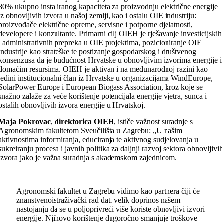
80% ukupno instaliranog kapaciteta za proizvodnju električne energije
iz obnovljivih izvora u našoj zemlji, kao i ostalu OIE industriju:
proizvođače električne opreme, servisne i potporne djelatnosti,
developere i konzultante. Primarni cilj OIEH je rješavanje investicijskih
i administrativnih prepreka u OIE projektima, pozicioniranje OIE
industrije kao strateške te postizanje gospodarskog i društvenog
konsenzusa da je budućnost Hrvatske u obnovljivim izvorima energije i
domaćim resursima. OIEH je aktivan i na međunarodnoj razini kao
jedini institucionalni član iz Hrvatske u organizacijama WindEurope,
SolarPower Europe i European Biogass Association, kroz koje se
snažno zalaže za veće korištenje potencijala energije vjetra, sunca i
ostalih obnovljivih izvora energije u Hrvatskoj.
Maja Pokrovac
,
direktorica OIEH
, ističe važnost suradnje s
Agronomskim fakultetom Sveučilišta u Zagrebu: „U našim
aktivnostima informiranja, educiranja te aktivnog sudjelovanja u
sukreiranju procesa i javnih politika za daljnji razvoj sektora obnovljivi
izvora jako je važna suradnja s akademskom zajednicom.
Agronomski fakultet u Zagrebu vidimo kao partnera čiji će
znanstvenoistraživački rad dati velik doprinos našem
nastojanju da se u poljoprivredi više koriste obnovljivi izvori
energije. Njihovo korištenje dugoročno smanjuje troškove