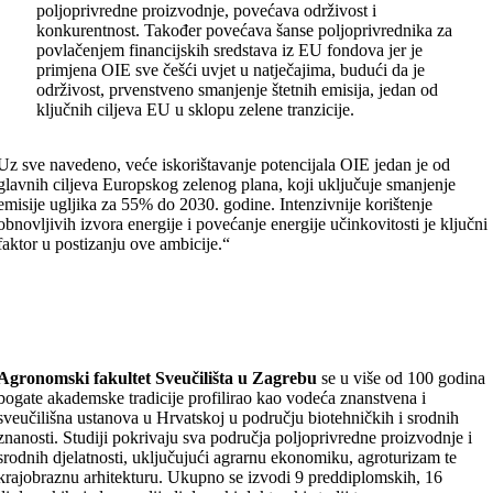
poljoprivredne proizvodnje, povećava održivost i
konkurentnost. Također povećava šanse poljoprivrednika za
povlačenjem financijskih sredstava iz EU fondova jer je
primjena OIE sve češći uvjet u natječajima, budući da je
održivost, prvenstveno smanjenje štetnih emisija, jedan od
ključnih ciljeva EU u sklopu zelene tranzicije.
Uz sve navedeno, veće iskorištavanje potencijala OIE jedan je od
glavnih ciljeva Europskog zelenog plana, koji uključuje smanjenje
emisije ugljika za 55% do 2030. godine. Intenzivnije korištenje
obnovljivih izvora energije i povećanje energije učinkovitosti je ključni
faktor u postizanju ove ambicije.“
Agronomski fakultet Sveučilišta u Zagrebu
se u više od 100 godina
bogate akademske tradicije profilirao kao vodeća znanstvena i
sveučilišna ustanova u Hrvatskoj u području biotehničkih i srodnih
znanosti. Studiji pokrivaju sva područja poljoprivredne proizvodnje i
srodnih djelatnosti, uključujući agrarnu ekonomiku, agroturizam te
krajobraznu arhitekturu. Ukupno se izvodi 9 preddiplomskih, 16