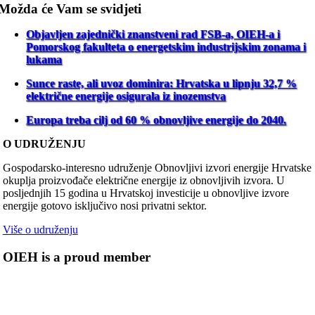
Možda će Vam se svidjeti
Objavljen zajednički znanstveni rad FSB-a, OIEH-a i
Pomorskog fakulteta o energetskim industrijskim zonama i
lukama
Sunce raste, ali uvoz dominira: Hrvatska u lipnju 32,7 %
električne energije osigurala iz inozemstva
Europa treba cilj od 60 % obnovljive energije do 2040.
O UDRUŽENJU
Gospodarsko-interesno udruženje Obnovljivi izvori energije Hrvatske
okuplja proizvođače električne energije iz obnovljivih izvora. U
posljednjih 15 godina u Hrvatskoj investicije u obnovljive izvore
energije gotovo isključivo nosi privatni sektor.
Više o udruženju
OIEH is a proud member