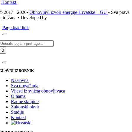
Kontakt
© 2017 - 2026•
Obnovljivi izvori energije Hrvatske – GU
• Sva prava
pridržana • Developed by
ICE STUDIO d.o.o.
Page load link
Traži...
GLAVNI IZBORNIK
Naslovna
Sva događanja
Vijesti iz svijeta obnovljivaca
O nama
Radne skupine
Zakonski okvir
Studije
Kontakt