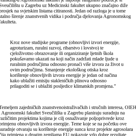
Sveučilištu u Zagrebu uz Medicinski fakultet ukupno značajno diže
prosjek na svjetskim listama citiranosti. Jedan od razloga je u tome
stalno širenje znanstvenih vidika i područja djelovanja Agronomskog
fakulteta.
Kroz nove studijske programe (obnovljivi izvori energije,
agroturizam, ruralni razvoj, ribarstvo i lovstvo) te
cjeloživotno obrazovanje ili organiziranje ljetnih škola
pokušavamo ukazati na koji način zadržati mlade ljude u
ruralnim područjima odnosno pronaći više izvora za život u
ovim područjima. Smanjenje ekološkog otiska kroz
korištenje obnovljivih izvora energije je jedan od načina
kako ublažiti emisiju stakleničkih plinova odnosno
prilagoditi se i ublažiti posljedice klimatskih promjena.”
Temeljem zajedničkih znanstvenoistraživačkih i stručnih interesa, OIE
i Agronomski fakultet Sveučilišta u Zagrebu planiraju suradnju na
različitim projektima kojima je cilj osnaživanje poljoprivrede kroz
primjenu obnovljivih izvora energije. Teme koje se na početku ove
suradnje otvaraju su korištenje energije sunca kroz projekte agrosolara
čija primjena u drugim zemljama EU pokazuje vrlo dobre rezultate