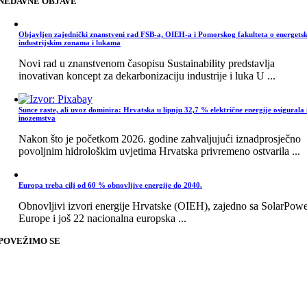
NEDAVNE OBJAVE
Objavljen zajednički znanstveni rad FSB-a, OIEH-a i Pomorskog fakulteta o energets
industrijskim zonama i lukama
Novi rad u znanstvenom časopisu Sustainability predstavlja
inovativan koncept za dekarbonizaciju industrije i luka U ...
Sunce raste, ali uvoz dominira: Hrvatska u lipnju 32,7 % električne energije osigurala 
inozemstva
Nakon što je početkom 2026. godine zahvaljujući iznadprosječno
povoljnim hidrološkim uvjetima Hrvatska privremeno ostvarila ...
Europa treba cilj od 60 % obnovljive energije do 2040.
Obnovljivi izvori energije Hrvatske (OIEH), zajedno sa SolarPow
Europe i još 22 nacionalna europska ...
POVEŽIMO SE
Go
to
Top