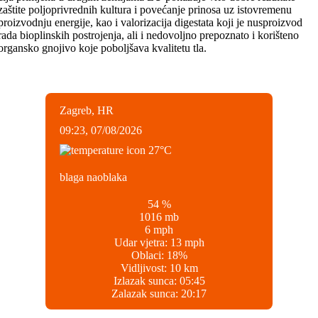
zaštite poljoprivrednih kultura i povećanje prinosa uz istovremenu
proizvodnju energije, kao i valorizacija digestata koji je nusproizvod
rada bioplinskih postrojenja, ali i nedovoljno prepoznato i korišteno
organsko gnojivo koje poboljšava kvalitetu tla.
Zagreb, HR
09:23,
07/08/2026
27
°C
blaga naoblaka
54 %
1016 mb
6 mph
Udar vjetra:
13 mph
Oblaci:
18%
Vidljivost:
10 km
Izlazak sunca:
05:45
Zalazak sunca:
20:17