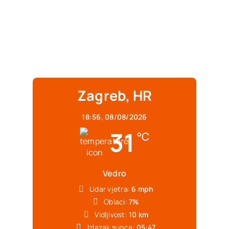
Zagreb, HR
18:56,
08/08/2026
31
°C
Vedro
Udar vjetra:
6 mph
Oblaci:
7%
Vidljivost:
10 km
Izlazak sunca:
05:47