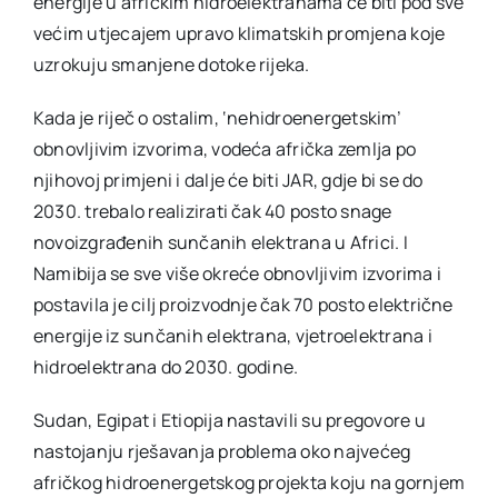
energije u afričkim hidroelektranama će biti pod sve
većim utjecajem upravo klimatskih promjena koje
uzrokuju smanjene dotoke rijeka.
Kada je riječ o ostalim, ‘nehidroenergetskim’
obnovljivim izvorima, vodeća afrička zemlja po
njihovoj primjeni i dalje će biti JAR, gdje bi se do
2030. trebalo realizirati čak 40 posto snage
novoizgrađenih sunčanih elektrana u Africi. I
Namibija se sve više okreće obnovljivim izvorima i
postavila je cilj proizvodnje čak 70 posto električne
energije iz sunčanih elektrana, vjetroelektrana i
hidroelektrana do 2030. godine.
Sudan, Egipat i Etiopija nastavili su pregovore u
nastojanju rješavanja problema oko najvećeg
afričkog hidroenergetskog projekta koju na gornjem