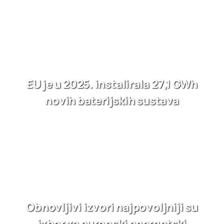
EU je u 2025. instalirala 27,1 GWh
novih baterijskih sustava
Obnovljivi izvori najpovoljniji su
izbor za europski energetski