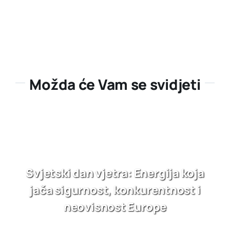
Možda će Vam se svidjeti
Svjetski dan vjetra: Energija koja
jača sigurnost, konkurentnost i
neovisnost Europe