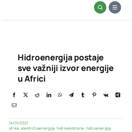
Skip
to
content
Hidroenergija postaje
sve važniji izvor energije
u Africi
14/01/2021
afrika
,
električnaenergija
,
hidroelektrane
,
hidroenergija
,