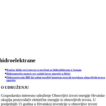
Skip
to
content
hidroelektrane
Končar dobio prvi ugovor u povijesti za hidroelektrane u Japanu
Hidroenergija postaje sve važniji izvor energije u Africi
Elektroprivreda BiH širi zeleni portfelj kupnjom gotovih projekata obnovljivih izvora
energije
O UDRUŽENJU
Gospodarsko-interesno udruženje Obnovljivi izvori energije Hrvatske
okuplja proizvođače električne energije iz obnovljivih izvora. U
posljednjih 15 godina u Hrvatskoj investicije u obnovljive izvore