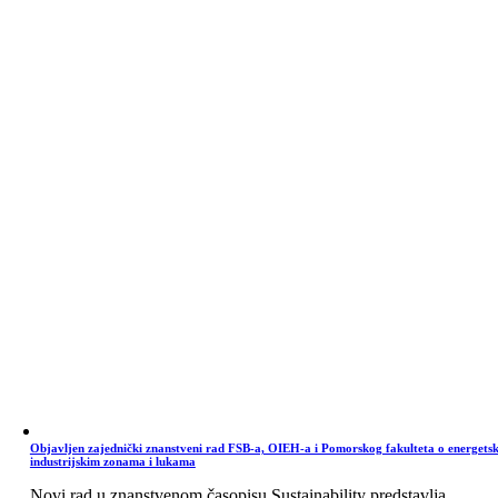
Objavljen zajednički znanstveni rad FSB-a, OIEH-a i Pomorskog fakulteta o energets
industrijskim zonama i lukama
Novi rad u znanstvenom časopisu Sustainability predstavlja