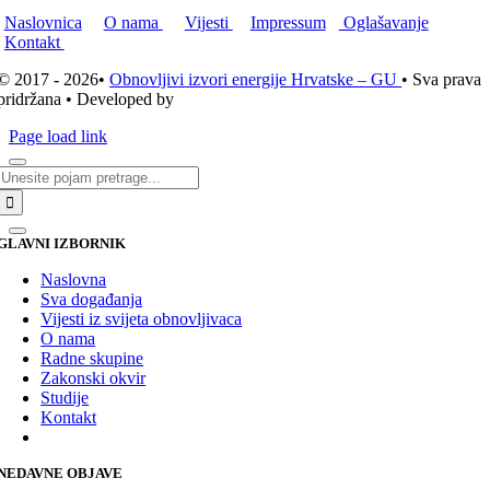
Naslovnica
O nama
Vijesti
Impressum
Oglašavanje
Kontakt
© 2017 - 2026•
Obnovljivi izvori energije Hrvatske – GU
• Sva prava
pridržana • Developed by
ICE STUDIO d.o.o.
Page load link
Traži...
GLAVNI IZBORNIK
Naslovna
Sva događanja
Vijesti iz svijeta obnovljivaca
O nama
Radne skupine
Zakonski okvir
Studije
Kontakt
NEDAVNE OBJAVE