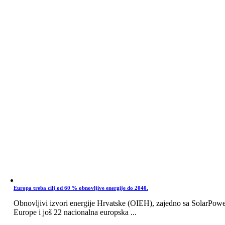
Europa treba cilj od 60 % obnovljive energije do 2040.
Obnovljivi izvori energije Hrvatske (OIEH), zajedno sa SolarPow
Europe i još 22 nacionalna europska ...