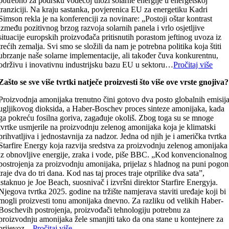
potrebno za podršku vodećoj ulozi solarne energije u energetskoj
tranziciji. Na kraju sastanka, povjerenica EU za energetiku Kadri
Simson rekla je na konferenciji za novinare: „Postoji oštar kontrast
između pozitivnog brzog razvoja solarnih panela i vrlo osjetljive
situacije europskih proizvođača pritisnutih porastom jeftinog uvoza iz
trećih zemalja. Svi smo se složili da nam je potrebna politika koja štiti
ubrzanje naše solarne implementacije, ali također čuva konkurentnu,
održivu i inovativnu industrijsku bazu EU u sektoru…
Pročitaj više
Zašto se sve više tvrtki natječe proizvesti što više ove vrste gnojiva?
Proizvodnja amonijaka trenutno čini gotovo dva posto globalnih emisij
ugljikovog dioksida, a Haber-Boschev proces sinteze amonijaka, kada
ga pokreću fosilna goriva, zagađuje okoliš. Zbog toga su se mnoge
tvrtke usmjerile na proizvodnju zelenog amonijaka koja je klimatski
prihvatljiva i jednostavnija za nadzor. Jedna od njih je i američka tvrtka
Starfire Energy koja razvija sredstva za proizvodnju zelenog amonijaka
iz obnovljive energije, zraka i vode, piše BBC. „Kod konvencionalnog
postrojenja za proizvodnju amonijaka, prijelaz s hladnog na puni pogon
traje dva do tri dana. Kod nas taj proces traje otprilike dva sata”,
istaknuo je Joe Beach, suosnivač i izvršni direktor Starfire Energyja.
Njegova tvrtka 2025. godine na tržište namjerava staviti uređaje koji bi
mogli proizvesti tonu amonijaka dnevno. Za razliku od velikih Haber-
Boschevih postrojenja, proizvođači tehnologiju potrebnu za
proizvodnju amonijaka žele smanjiti tako da ona stane u kontejnere za
prijevoz…
Pročitaj više