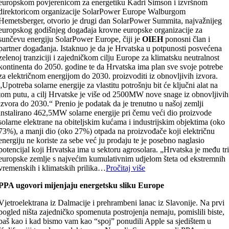
europskom povjerenicom za energetiku Kadri Simson i izvršnom
direktoricom organizacije SolarPower Europe Walburgom
Hemetsberger, otvorio je drugi dan SolarPower Summita, najvažnijeg
europskog godišnjeg događaja krovne europske organizacije za
sunčevu energiju SolarPower Europe, čiji je
OIEH
ponosni član i
partner događanja. Istaknuo je da je Hrvatska u potpunosti posvećena
zelenoj tranziciji i zajedničkom cilju Europe za klimatsku neutralnost
kontinenta do 2050. godine te da Hrvatska ima plan sve svoje potrebe
za električnom energijom do 2030. proizvoditi iz obnovljivih izvora.
„Upotreba solarne energije za vlastitu potrošnju bit će ključni alat na
tom putu, a cilj Hrvatske je više od 2500MW nove snage iz obnovljivih
izvora do 2030.“ Prenio je podatak da je trenutno u našoj zemlji
instalirano 462,5MW solarne energije pri čemu veći dio proizvode
solarne elektrane na obiteljskim kućama i industrijskim objektima (oko
73%), a manji dio (oko 27%) otpada na proizvođače koji električnu
energiju ne koriste za sebe već ju prodaju te je posebno naglasio
potencijal koji Hrvatska ima u sektoru agrosolara. „Hrvatska je među tr
europske zemlje s najvećim kumulativnim udjelom šteta od ekstremnih
vremenskih i klimatskih prilika…
Pročitaj više
PPA ugovori mijenjaju energetsku sliku Europe
Vjetroelektrana iz Dalmacije i prehrambeni lanac iz Slavonije. Na prvi
pogled ništa zajedničko spomenuta postrojenja nemaju, pomislili biste,
baš kao i kad bismo vam kao “spoj” ponudili Apple sa sjedištem u