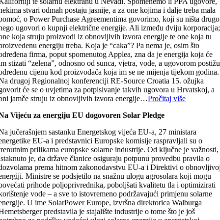
Kaliforniji te solarnu elektranu u Nevadi. Spomenemo li PPA ugovore,
nekima stvari odmah postaju jasnije, a za one kojima i dalje treba mala
pomoć, o Power Purchase Agreementima govorimo, koji su ništa drugo
nego ugovori o kupnji električne energije. Ali između dviju korporacija
one koja struju proizvodi iz obnovljivih izvora energije te one koja tu
proizvedenu energiju treba. Koja je “caka”? Pa nema je, osim što
određena firma, poput spomenutog Applea, zna da je energija koja će
im stizati “zelena”, odnosno od sunca, vjetra, vode, a ugovorom postiž
određenu cijenu kod proizvođača koja im se ne mijenja tijekom godina.
Na drugoj Regionalnoj konferenciji RE-Source Croatia 15. ožujka
govorit će se o uvjetima za potpisivanje takvih ugovora u Hrvatskoj, a
oni jamče struju iz obnovljivih izvora energije…
Pročitaj više
Na Vijeću za energiju EU dogovoren Solar Pledge
Na jučerašnjem sastanku Energetskog vijeća EU-a, 27 ministara
energetike EU-a i predstavnici Europske komisije raspravljali su o
trenutnim prilikama europske solarne industrije. Od ključne je važnosti,
istaknuto je, da države članice osiguraju potpunu provedbu pravila o
dozvolama prema hitnom zakonodavstvu EU-a i Direktivi o obnovljivo
energiji. Ministre se podsjetilo na snažnu ulogu agrosolara koji mogu
povećati prihode poljoprivrednika, poboljšati kvalitetu tla i optimizirati
korištenje vode – a sve to istovremeno podržavajući primjenu solarne
energije. U ime SolarPower Europe, izvršna direktorica Walburga
Hemetsberger predstavila je stajalište industrije o tome što je još