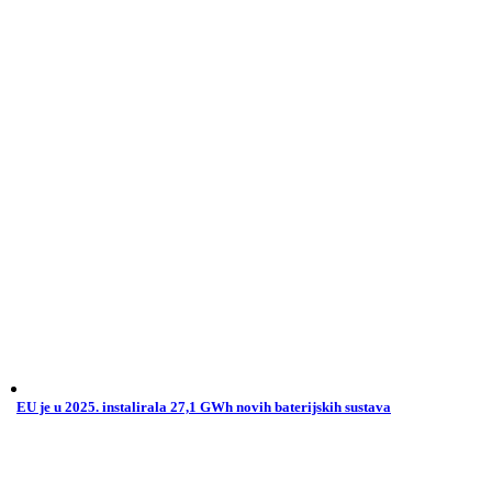
EU je u 2025. instalirala 27,1 GWh novih baterijskih sustava