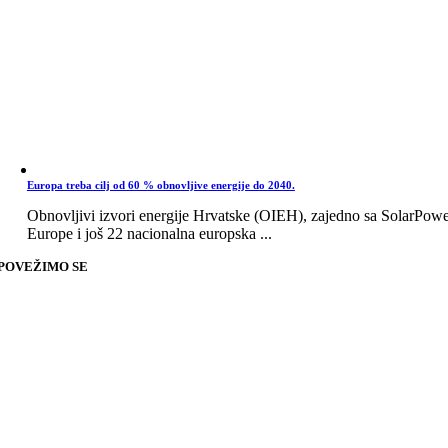
Europa treba cilj od 60 % obnovljive energije do 2040.
Obnovljivi izvori energije Hrvatske (OIEH), zajedno sa SolarPow
Europe i još 22 nacionalna europska ...
POVEŽIMO SE
Go
to
Top