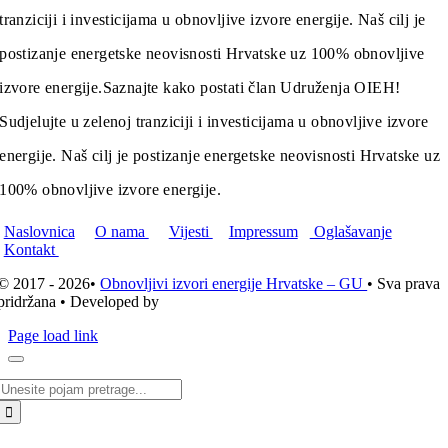
tranziciji i investicijama u obnovljive izvore energije. Naš cilj je
postizanje energetske neovisnosti Hrvatske uz 100% obnovljive
izvore energije.
Saznajte kako postati član Udruženja OIEH!
Sudjelujte u zelenoj tranziciji i investicijama u obnovljive izvore
energije. Naš cilj je postizanje energetske neovisnosti Hrvatske uz
100% obnovljive izvore energije.
Naslovnica
O nama
Vijesti
Impressum
Oglašavanje
Kontakt
© 2017 - 2026•
Obnovljivi izvori energije Hrvatske – GU
• Sva prava
pridržana • Developed by
ICE STUDIO d.o.o.
Page load link
Traži...