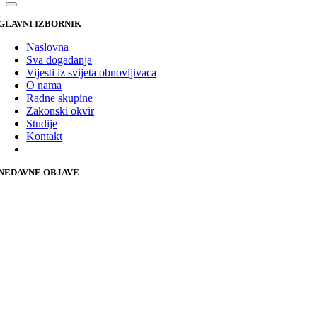
GLAVNI IZBORNIK
Naslovna
Sva događanja
Vijesti iz svijeta obnovljivaca
O nama
Radne skupine
Zakonski okvir
Studije
Kontakt
NEDAVNE OBJAVE