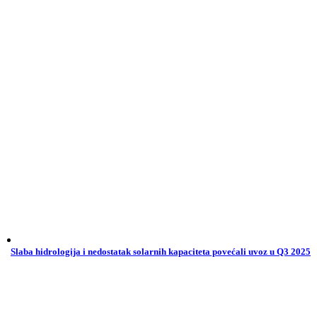
Slaba hidrologija i nedostatak solarnih kapaciteta povećali uvoz u Q3 2025