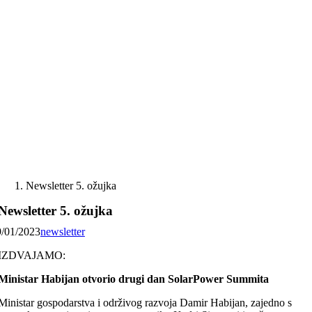
Skip
to
content
Newsletter 5. ožujka
Newsletter 5. ožujka
9/01/2023
newsletter
IZDVAJAMO:
Ministar Habijan otvorio drugi dan SolarPower Summita
Ministar gospodarstva i održivog razvoja Damir Habijan, zajedno s