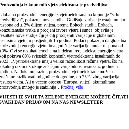
Proizvodnja iz kopnenih vjetroelektrana je predvidljiva
Globalna proizvodnja energije iz vjetroelektrana na kopnu je “vrlo
predvidljiva”, pokazuje nova studija. Godišnje varijacije ostaju unutar
raspona od ± 3% diljem svijeta, prema Eoltech studiji. Eoltech,
konzultantska tvrtka u procjeni izvora vjetra i sunca, objavila je
rezultate nove studije čiji je cilj procijeniti varijacije u globalnim
resursima vjetra u posljednjih 15 godina. Podaci pokazuju da globalna
proizvodnja energije vjetra ima godišnje varijacije unutar raspona od
±3%. Ovi se rezultati temelje na indeksu irec, indeksu energije vjetra
koji pokriva 80% svjetskih kopnenih vjetroelektrana instaliranih do
2023. „Vjetroelektrane imaju veliku raznolikost režima vjetra, što na
lokalnoj razini uzrokuje značajnu varijabilnost resursa iz godine u
godinu. Na lokalnoj razini, proizvodnja vjetroelektrane može se
značajno razlikovati od godine do godine, do 25%, zbog varijacija
resursa vjetra. Ali u većem opsegu (Europa, svijet), akumulirana
proizvodnja mnogo je stabilnija…
Pročitaj više
VIJESTI IZ SVIJETA ZELENE ENERGIJE MOŽETE ČITATI
SVAKI DAN PRIJAVOM NA NAŠ NEWSLETTER