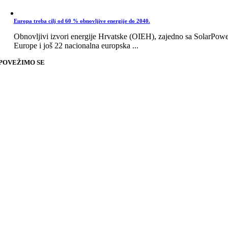
Europa treba cilj od 60 % obnovljive energije do 2040.
Obnovljivi izvori energije Hrvatske (OIEH), zajedno sa SolarPow
Europe i još 22 nacionalna europska ...
POVEŽIMO SE
Go
to
Top