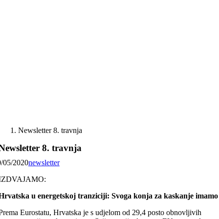
Skip
to
content
Newsletter 8. travnja
Newsletter 8. travnja
0/05/2020
newsletter
IZDVAJAMO:
Hrvatska u energetskoj tranziciji: Svoga konja za kaskanje imamo
Prema Eurostatu, Hrvatska je s udjelom od 29,4 posto obnovljivih