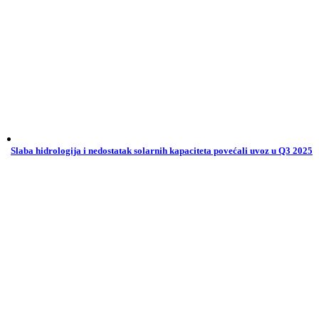
Slaba hidrologija i nedostatak solarnih kapaciteta povećali uvoz u Q3 2025