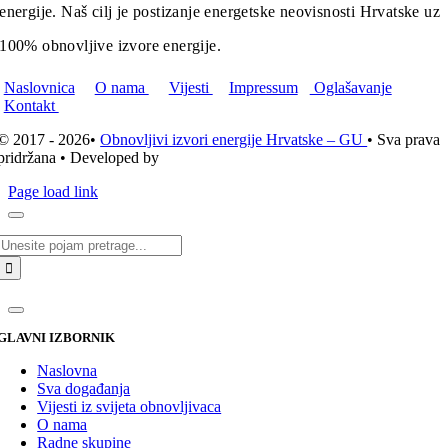
energije. Naš cilj je postizanje energetske neovisnosti Hrvatske uz
100% obnovljive izvore energije.
Naslovnica
O nama
Vijesti
Impressum
Oglašavanje
Kontakt
© 2017 - 2026•
Obnovljivi izvori energije Hrvatske – GU
• Sva prava
pridržana • Developed by
ICE STUDIO d.o.o.
Page load link
Traži...
GLAVNI IZBORNIK
Naslovna
Sva događanja
Vijesti iz svijeta obnovljivaca
O nama
Radne skupine