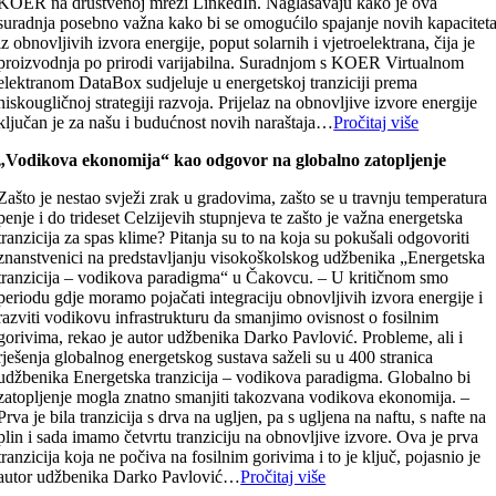
KOER na društvenoj mreži LinkedIn. Naglašavaju kako je ova
suradnja posebno važna kako bi se omogućilo spajanje novih kapacitet
iz obnovljivih izvora energije, poput solarnih i vjetroelektrana, čija je
proizvodnja po prirodi varijabilna. Suradnjom s KOER Virtualnom
elektranom DataBox sudjeluje u energetskoj tranziciji prema
niskougličnoj strategiji razvoja. Prijelaz na obnovljive izvore energije
ključan je za našu i budućnost novih naraštaja…
Pročitaj više
„Vodikova ekonomija“ kao odgovor na globalno zatopljenje
Zašto je nestao svježi zrak u gradovima, zašto se u travnju temperatura
penje i do trideset Celzijevih stupnjeva te zašto je važna energetska
tranzicija za spas klime? Pitanja su to na koja su pokušali odgovoriti
znanstvenici na predstavljanju visokoškolskog udžbenika „Energetska
tranzicija – vodikova paradigma“ u Čakovcu. – U kritičnom smo
periodu gdje moramo pojačati integraciju obnovljivih izvora energije i
razviti vodikovu infrastrukturu da smanjimo ovisnost o fosilnim
gorivima, rekao je autor udžbenika Darko Pavlović. Probleme, ali i
rješenja globalnog energetskog sustava saželi su u 400 stranica
udžbenika Energetska tranzicija – vodikova paradigma. Globalno bi
zatopljenje mogla znatno smanjiti takozvana vodikova ekonomija. –
Prva je bila tranzicija s drva na ugljen, pa s ugljena na naftu, s nafte na
plin i sada imamo četvrtu tranziciju na obnovljive izvore. Ova je prva
tranzicija koja ne počiva na fosilnim gorivima i to je ključ, pojasnio je
autor udžbenika Darko Pavlović…
Pročitaj više