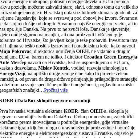
izvora energije u ukupnoj potrošnji energije deveta u EU-u premda
takvu poziciju možemo zahvaliti staroj slavi, odnosno tomu da velik di
proizvodnje energije u Hrvatskoj dolazi iz hidroelektrana sagrađenih za
vrijeme Jugoslavije, koje se svrstavaju pod obnovljive izvore. Stvarnost
je da stojimo lošije od drugih. Stvaramo najviše energije od vjetra, ali tu
nas npr. šije Danska. Na prvu to ne zvuči loše, Danska je sjevernije,
vjetra ondje sigurno na manjka, ali ona proizvodi i više energije
solarima od Hrvatske, što je vijest koju je teže probaviti. Investitora ima
ali i njima se teško nositi s izazovima i paradoksima koje, kako navodi
Maja Pokrovac
, direktorica udruženja
OIEH
, ne viđamo u drugim
zemljama EU-a, barem ne toliko. I direktor
Croatian Green Energyja
Ante Merčep
navodi da Hrvatska, kad se uspoređujemo s EU-om,
kaska s dozvolama.
Mislav Kontek
, voditelj razvoja tehnologija u
EnergoViziji
, na upit što druge zemlje čine kako bi provele zelenu
tranziciju, odgovara da druge države primjenjuju prilagodljive strategije
s obzirom na svoje specifične prilike i mogućnosti, poglavito u smislu
geografskih značajki…
Pročitaj više
KOER i DataBox sklopili ugovor o suradnji
Prva hrvatska virtualna elektrana
KOER
, član
OIEH
-a
,
sklopila je
ugovor o suradnji s tvrtkom DataBox. Ovim partnerstvom, zajednički
koračamo prema inovacijama u području energetike, gdje virtualne
elektrane igraju ključnu ulogu u uravnoteženju proizvodnje i potrošnje
električne energije u elektroenergetskom sustavu Hrvatske, objavio je