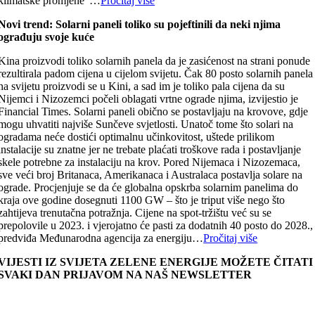
klimatske promjene“…
Pročitaj više
Novi trend: Solarni paneli toliko su pojeftinili da neki njima
ograđuju svoje kuće
Kina proizvodi toliko solarnih panela da je zasićenost na strani ponude
rezultirala padom cijena u cijelom svijetu. Čak 80 posto solarnih panela
na svijetu proizvodi se u Kini, a sad im je toliko pala cijena da su
Nijemci i Nizozemci počeli oblagati vrtne ograde njima, izvijestio je
Financial Times. Solarni paneli obično se postavljaju na krovove, gdje
mogu uhvatiti najviše Sunčeve svjetlosti. Unatoč tome što solari na
ogradama neće dostići optimalnu učinkovitost, uštede prilikom
instalacije su znatne jer ne trebate plaćati troškove rada i postavljanje
skele potrebne za instalaciju na krov. Pored Nijemaca i Nizozemaca,
sve veći broj Britanaca, Amerikanaca i Australaca postavlja solare na
ograde. Procjenjuje se da će globalna opskrba solarnim panelima do
kraja ove godine dosegnuti 1100 GW – što je triput više nego što
zahtijeva trenutačna potražnja. Cijene na spot-tržištu već su se
prepolovile u 2023. i vjerojatno će pasti za dodatnih 40 posto do 2028.,
predviđa Međunarodna agencija za energiju…
Pročitaj više
VIJESTI IZ SVIJETA ZELENE ENERGIJE MOŽETE ČITATI
SVAKI DAN PRIJAVOM NA NAŠ NEWSLETTER