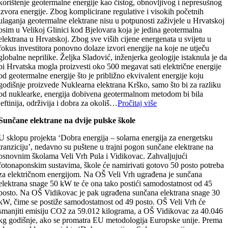
korištenje geotermalne energije kao čistog, obnovljivog i nepresušnog
izvora energije. Zbog komplicirane regulative i visokih početnih
ulaganja geotermalne elektrane nisu u potpunosti zaživjele u Hrvatskoj
osim u Velikoj Glinici kod Bjelovara koja je jedina geotermalna
elektrana u Hrvatskoj. Zbog sve viših cijene energenata u svijetu u
fokus investitora ponovno dolaze izvori energije na koje ne utječu
globalne neprilike. Željka Sladović, inženjerka geologije istaknula je da
bi Hrvatska mogla proizvesti oko 500 megavat sati električne energije
od geotermalne energije što je približno ekvivalent energije koju
godišnje proizvede Nuklearna elektrana Krško, samo što bi za razliku
od nuklearke, energija dobivena geotermalnom metodom bi bila
jeftinija, održivija i dobra za okoliš…
Pročitaj više
Sunčane elektrane na dvije pulske škole
U sklopu projekta ‘Dobra energija – solarna energija za energetsku
tranziciju’, nedavno su puštene u trajni pogon sunčane elektrane na
osnovnim školama Veli Vrh Pula i Vidikovac. Zahvaljujući
fotonaponskim sustavima, škole će namirivati gotovo 50 posto potreba
za električnom energijom. Na OŠ Veli Vrh ugrađena je sunčana
elektrana snage 50 kW te će ona tako postići samodostatnost od 45
posto. Na OŠ Vidikovac je pak ugrađena sunčana elektrana snage 30
kW, čime se postiže samodostatnost od 49 posto. OŠ Veli Vrh će
smanjiti emisiju CO2 za 59.012 kilograma, a OŠ Vidikovac za 40.046
kg godišnje, ako se promatra EU metodologija Europske unije. Prema