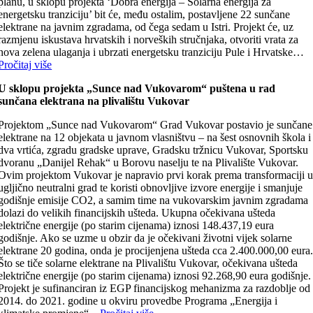
planu, u sklopu projekta ‘Dobra energija – Solarna energija za
energetsku tranziciju’ bit će, među ostalim, postavljene 22 sunčane
elektrane na javnim zgradama, od čega sedam u Istri. Projekt će, uz
razmjenu iskustava hrvatskih i norveških stručnjaka, otvoriti vrata za
nova zelena ulaganja i ubrzati energetsku tranziciju Pule i Hrvatske…
Pročitaj više
U sklopu projekta „Sunce nad Vukovarom“ puštena u rad
sunčana elektrana na plivalištu Vukovar
Projektom „Sunce nad Vukovarom“ Grad Vukovar postavio je sunčane
elektrane na 12 objekata u javnom vlasništvu – na šest osnovnih škola i
dva vrtića, zgradu gradske uprave, Gradsku tržnicu Vukovar, Sportsku
dvoranu „Danijel Rehak“ u Borovu naselju te na Plivalište Vukovar.
Ovim projektom Vukovar je napravio prvi korak prema transformaciji 
ugljično neutralni grad te koristi obnovljive izvore energije i smanjuje
godišnje emisije CO2, a samim time na vukovarskim javnim zgradama
dolazi do velikih financijskih ušteda. Ukupna očekivana ušteda
električne energije (po starim cijenama) iznosi 148.437,19 eura
godišnje. Ako se uzme u obzir da je očekivani životni vijek solarne
elektrane 20 godina, onda je procijenjena ušteda cca 2.400.000,00 eura
Što se tiče solarne elektrane na Plivalištu Vukovar, očekivana ušteda
električne energije (po starim cijenama) iznosi 92.268,90 eura godišnje.
Projekt je sufinanciran iz EGP financijskog mehanizma za razdoblje od
2014. do 2021. godine u okviru provedbe Programa „Energija i