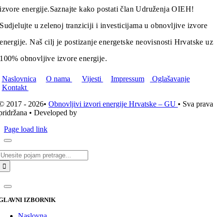
izvore energije.
Saznajte kako postati član Udruženja OIEH!
Sudjelujte u zelenoj tranziciji i investicijama u obnovljive izvore
energije. Naš cilj je postizanje energetske neovisnosti Hrvatske uz
100% obnovljive izvore energije.
Naslovnica
O nama
Vijesti
Impressum
Oglašavanje
Kontakt
© 2017 - 2026•
Obnovljivi izvori energije Hrvatske – GU
• Sva prava
pridržana • Developed by
ICE STUDIO d.o.o.
Page load link
Traži...
GLAVNI IZBORNIK
Naslovna