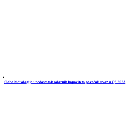
Slaba hidrologija i nedostatak solarnih kapaciteta povećali uvoz u Q3 2025