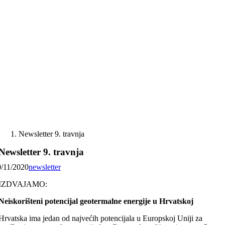
Skip
to
content
Newsletter 9. travnja
Newsletter 9. travnja
0/11/2020
newsletter
IZDVAJAMO:
Neiskorišteni potencijal geotermalne energije u Hrvatskoj
Hrvatska ima jedan od najvećih potencijala u Europskoj Uniji za