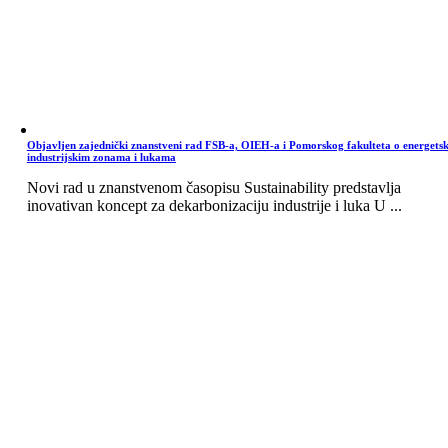
Objavljen zajednički znanstveni rad FSB-a, OIEH-a i Pomorskog fakulteta o energets
industrijskim zonama i lukama
Novi rad u znanstvenom časopisu Sustainability predstavlja
inovativan koncept za dekarbonizaciju industrije i luka U ...