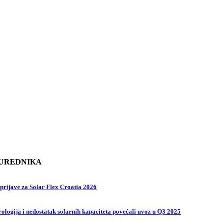
 UREDNIKA
prijave za Solar Flex Croatia 2026
rologija i nedostatak solarnih kapaciteta povećali uvoz u Q3 2025