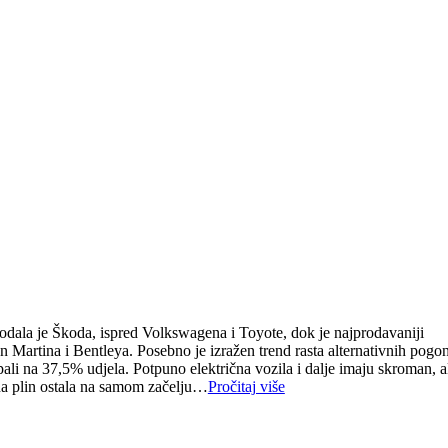
rodala je Škoda, ispred Volkswagena i Toyote, dok je najprodavaniji
on Martina i Bentleya. Posebno je izražen trend rasta alternativnih pogo
ali na 37,5% udjela. Potpuno električna vozila i dalje imaju skroman, a
 na plin ostala na samom začelju…
Pročitaj više