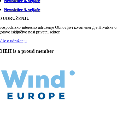
Newsletter 4. veljače
Newsletter 3. veljače
O UDRUŽENJU
Gospodarsko-interesno udruženje Obnovljivi izvori energije Hrvatske oku
gotovo isključivo nosi privatni sektor.
Više o udruženju
OIEH is a proud member