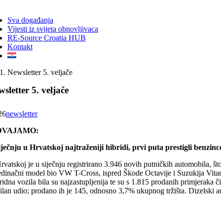
ggle
vigation
Sva događanja
Vijesti iz svijeta obnovljivaca
RE-Source Croatia HUB
Kontakt
Newsletter 5. veljače
sletter 5. veljače
26
newsletter
DVAJAMO:
iječnju u Hrvatskoj najtraženiji hibridi, prvi puta prestigli benzinc
rvatskoj je u siječnju registrirano 3.946 novih putničkih automobila, š
dinačni model bio VW T-Cross, ispred Škode Octavije i Suzukija Vitare. T
idna vozila bila su najzastupljenija te su s 1.815 prodanih primjeraka 
bilan udio; prodano ih je 145, odnosno 3,7% ukupnog tržišta. Dizelski a