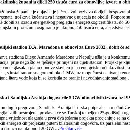
aždinska županija dijeli 250 tisuća eura za obnovljive izvore u ob
ždinska županija je objavila je jučer javni poziv za dodjelu bespovratn
genata, troškova kućanstava i negativnog utjecaja na okoliš. Potpore su
e dobiti za izradu energetskog pregleda i energetskog certifikata, do 5
anijskom proračunu osigurano je ukupno 250 tisuća eura, a sredstva će s
uljski stadion D.A. Maradona u obnovi za Euro 2032., dobit će so
ova stadiona Diego Armando Maradona u Napulju ušla je u konkretnu fazu,
acija, prije nego što se rješenje primijeni na cijeli stadion. Projekt j
eban naglasak u planu obnove stavljen je na energetsku učinkovitost i 
ela, s instaliranom snagom od oko 1 MW, uz mogućnost osnivanja energets
juna litara vode koja bi se koristila za pranje i navodnjavanje stadiona
ska i Saudijska Arabija dogovorile 5 GW obnovljivih izvora uz PPA
on dugih pregovora, Saudijska Arabija i Turska potpisale su međudržavn
rgija iz tih postrojenja prodavat će se Turskoj temeljem 25-godišnjih ug
na vrijednost ulaganja u prva dva solarna projekta procjenjuje se na ok
kih energetskih projekata putem bilateralnih dogovora, uz paralelni nasta
tra i sunca na ukupno 120 GW…
Pročitaj više