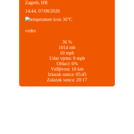
Zagreb, HR
14:44,
07/08/2026
36
°C
vedro
36 %
1014 mb
10 mph
Udar vjetra:
9 mph
Oblaci:
6%
Vidljivost:
10 km
Izlazak sunca:
05:45
Zalazak sunca:
20:17