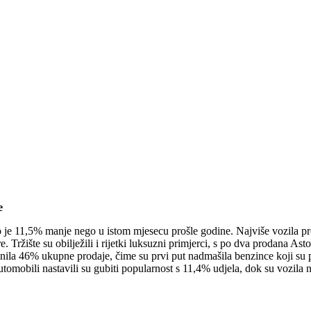
e
to je 11,5% manje nego u istom mjesecu prošle godine. Najviše vozila p
ržište su obilježili i rijetki luksuzni primjerci, s po dva prodana Ast
činila 46% ukupne prodaje, čime su prvi put nadmašila benzince koji su p
utomobili nastavili su gubiti popularnost s 11,4% udjela, dok su vozila