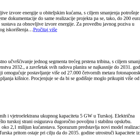
jive izvore energije u obiteljskim kućama, s ciljem smanjenja potrošnje
reme dokumentacije do same realizacije projekta pa se, tako, do 200 eur
u sustava za obnovljive izvore energije. Za provedbu javnog poziva u
nog iskorištenja…
Pročitaj više
tno učvršćivanje jednog segmenta trećeg prstena tribina, s ciljem smanj
enstva 2032., a završetak svih radova planira se najkasnije do 2031. god
koji omogućuje postavljanje više od 27.000 četvornih metara fotonapons
janja kišnice. Procjenjuje se da bi se godišnje moglo prikupiti više od
nih i vjetroelektrana ukupnog kapaciteta 5 GW u Turskoj. Električna
što turskoj strani osigurava dugoročno povoljnu i stabilnu opskrbu.
za oko 2,1 milijun kućanstava. Sporazum predstavlja novi model realizac
urska pritom ostaje pri cilju da do 2035. godine utrostruči kapacitete iz