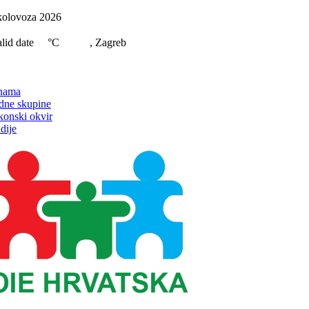
Skip
kolovoza 2026
to
content
lid date
°C
, Zagreb
on
nama
dne skupine
konski okvir
dije