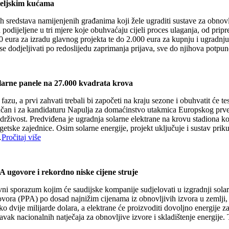
iteljskim kućama
ih sredstava namijenjenih građanima koji žele ugraditi sustave za obnovl
 podijeljene u tri mjere koje obuhvaćaju cijeli proces ulaganja, od prip
00 eura za izradu glavnog projekta te do 2.000 eura za kupnju i ugradnj
e dodjeljivati po redoslijedu zaprimanja prijava, sve do njihova potpu
larne panele na 27.000 kvadrata krova
 a prvi zahvati trebali bi započeti na kraju sezone i obuhvatit će tes
e ključan i za kandidaturu Napulja za domaćinstvo utakmica Europskog prv
održivost. Predviđena je ugradnja solarne elektrane na krovu stadiona 
ke zajednice. Osim solarne energije, projekt uključuje i sustav prikupl
…
Pročitaj više
 ugovore i rekordno niske cijene struje
i sporazum kojim će saudijske kompanije sudjelovati u izgradnji solar
ovora (PPA) po dosad najnižim cijenama iz obnovljivih izvora u zemlji, 
o dvije milijarde dolara, a elektrane će proizvoditi dovoljno energije 
vak nacionalnih natječaja za obnovljive izvore i skladištenje energije. T