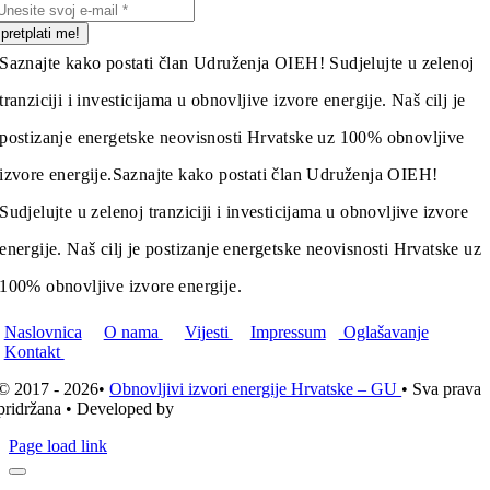
pretplati me!
Saznajte kako postati član Udruženja OIEH! Sudjelujte u zelenoj
tranziciji i investicijama u obnovljive izvore energije. Naš cilj je
postizanje energetske neovisnosti Hrvatske uz 100% obnovljive
izvore energije.
Saznajte kako postati član Udruženja OIEH!
Sudjelujte u zelenoj tranziciji i investicijama u obnovljive izvore
energije. Naš cilj je postizanje energetske neovisnosti Hrvatske uz
100% obnovljive izvore energije.
Naslovnica
O nama
Vijesti
Impressum
Oglašavanje
Kontakt
© 2017 - 2026•
Obnovljivi izvori energije Hrvatske – GU
• Sva prava
pridržana • Developed by
ICE STUDIO d.o.o.
Page load link