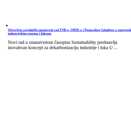
Objavljen zajednički znanstveni rad FSB-a, OIEH-a i Pomorskog fakulteta o energets
industrijskim zonama i lukama
Novi rad u znanstvenom časopisu Sustainability predstavlja
inovativan koncept za dekarbonizaciju industrije i luka U ...