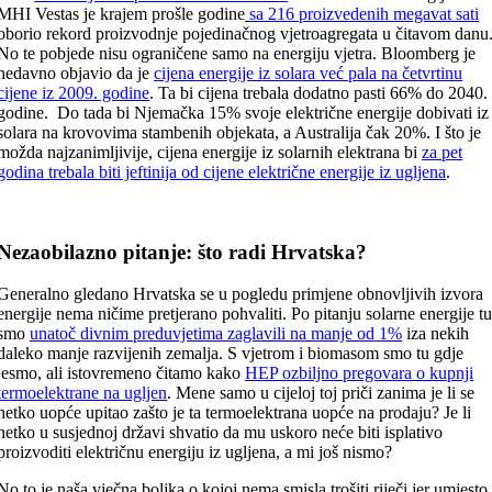
MHI Vestas je krajem prošle godine
sa 216 proizvedenih megavat sati
oborio rekord proizvodnje pojedinačnog vjetroagregata u čitavom danu
No te pobjede nisu ograničene samo na energiju vjetra. Bloomberg je
nedavno objavio da je
cijena energije iz solara već pala na četvrtinu
cijene iz 2009. godine
. Ta bi cijena trebala dodatno pasti 66% do 2040.
godine. Do tada bi Njemačka 15% svoje električne energije dobivati iz
solara na krovovima stambenih objekata, a Australija čak 20%. I što je
možda najzanimljivije, cijena energije iz solarnih elektrana bi
za pet
godina trebala biti jeftinija od cijene električne energije iz ugljena
.
Nezaobilazno pitanje: što radi Hrvatska?
Generalno gledano Hrvatska se u pogledu primjene obnovljivih izvora
energije nema ničime pretjerano pohvaliti. Po pitanju solarne energije t
smo
unatoč divnim preduvjetima zaglavili na manje od 1%
iza nekih
daleko manje razvijenih zemalja. S vjetrom i biomasom smo tu gdje
jesmo, ali istovremeno čitamo kako
HEP ozbiljno pregovara o kupnji
termoelektrane na ugljen
. Mene samo u cijeloj toj priči zanima je li se
netko uopće upitao zašto je ta termoelektrana uopće na prodaju? Je li
netko u susjednoj državi shvatio da mu uskoro neće biti isplativo
proizvoditi električnu energiju iz ugljena, a mi još nismo?
No to je naša vječna boljka o kojoj nema smisla trošiti riječi jer umjesto