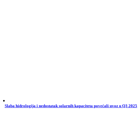
Slaba hidrologija i nedostatak solarnih kapaciteta povećali uvoz u Q3 2025