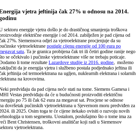
Energija vjetra jeftinija čak 27% u odnosu na 2014.
godinu
U sektoru energije vjetra došlo je do drastičnog smanjenja troškova
proizvodnje električne energije i od 2014. zabilježen je pad cijena od
čak 27%. Siemensova odjel za vjetroelektrane procjenjuje da su
pućinske vjetroelektrane
postigle cijenu energije od 100 eura po
megavat satu
. Ta je granica probijena čak tri ili četiri godine ranije nego
što se očekivalo i pućinske vjetroelektrane više ne trebaju poticaje.
Dodamo li tome rezultate
Lazardove studije iz 2016. godine
,
možemo
zaključiti da je energija vjetra i službeno postala podjednako jeftina ili
čak jeftinija od termoelektrana na ugljen, nuklearnih elektrana i solarnih
elektrana na krovovima.
Neki predviđaju da pad cijena neće stati na tome. Siemens Gamesa i
MHI Vestas predviđaju da će u budućnosti proizvoditi električnu
energiju po 75 ili čak 62 eura za megavat sat. Procjene se odnose
na dovršetak pućinskih vjetroelektrana u Sjevernom moru predviđen za
2024. ili 2025. Osim toga te će cijene itekako ovisiti o razvoju novih
tehnologija u tom segmentu. Uostalom, poslušajmo što o tome ima za
reći Bent Christensen, troškovni analitičar koji radi u Siemensov
sektoru vjetroelektrana.