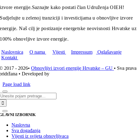
izvore energije.
Saznajte kako postati član Udruženja OIEH!
Sudjelujte u zelenoj tranziciji i investicijama u obnovljive izvore
energije. Naš cilj je postizanje energetske neovisnosti Hrvatske uz
100% obnovljive izvore energije.
Naslovnica
O nama
Vijesti
Impressum
Oglašavanje
Kontakt
© 2017 - 2026•
Obnovljivi izvori energije Hrvatske – GU
• Sva prava
pridržana • Developed by
ICE STUDIO d.o.o.
Page load link
Traži...
GLAVNI IZBORNIK
Naslovna
Sva događanja
Vijesti iz svijeta obnovljivaca