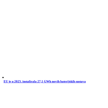
EU je u 2025. instalirala 27,1 GWh novih baterijskih sustava