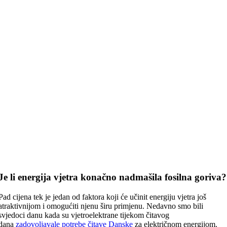
Je li energija vjetra konačno nadmašila fosilna goriva?
Pad cijena tek je jedan od faktora koji će učinit energiju vjetra još
atraktivnijom i omogućiti njenu širu primjenu. Nedavno smo bili
svjedoci danu kada su vjetroelektrane tijekom čitavog
dana
zadovoljavale potrebe čitave Danske
za električnom energijom.