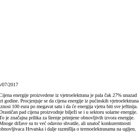
5/07/2017
Cijena energije proizvedene iz vjetroelektrana je pala čak 27% unazad
tri godine. Procjenjuje se da cijena energije iz pućinskih vjetroelektrana
iznosi 100 eura po megavat satu i da će energija vjetra biti sve jeftinija.
Drastičan pad cijena proizvodnje bilježi se i u sektoru solarne energije.
To je značajna prilika za širenje primjene obnovljivih izvora energije.
Mnoge države su to već odavno shvatile, ali unatoč konkurentnosti
obnovljivaca Hrvatska i dalje razmišlja o termoelektranama na ugljen.