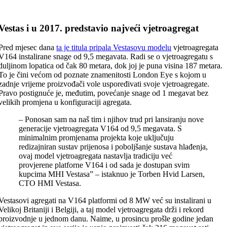
Vestas i u 2017. predstavio najveći vjetroagregat
Pred mjesec dana
ta je titula pripala Vestasovu mode
lu
vjetroagregata
V164 instalirane snage od 9,5 megavata. Radi se o vjetroagregatu s
duljinom lopatica od čak 80 metara, dok joj je puna visina 187 metara.
To je čini većom od poznate znamenitosti London Eye s kojom u
zadnje vrijeme proizvođači vole uspoređivati svoje vjetroagregate.
Pravo postignuće je, međutim, povećanje snage od 1 megavat bez
velikih promjena u konfiguraciji agregata.
– Ponosan sam na naš tim i njihov trud pri lansiranju nove
generacije vjetroagregata V164 od 9,5 megavata. S
minimalnim promjenama projekta koje uključuju
redizajniran sustav prijenosa i poboljšanje sustava hlađenja,
ovaj model vjetroagregata nastavlja tradiciju već
provjerene platforne V164 i od sada je dostupan svim
kupcima MHI Vestasa” – istaknuo je Torben Hvid Larsen,
CTO HMI Vestasa.
Vestasovi agregati na V164 platformi od 8 MW već su instalirani u
Velikoj Britaniji i Belgiji, a taj model vjetroagregata drži i rekord
proizvodnje u jednom danu. Naime, u prosincu prošle godine jedan