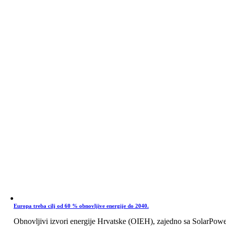
Europa treba cilj od 60 % obnovljive energije do 2040.
Obnovljivi izvori energije Hrvatske (OIEH), zajedno sa SolarPow