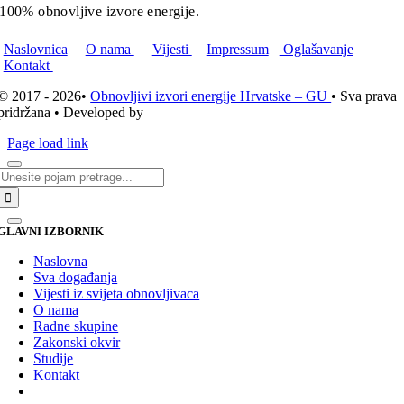
100% obnovljive izvore energije.
Naslovnica
O nama
Vijesti
Impressum
Oglašavanje
Kontakt
© 2017 - 2026•
Obnovljivi izvori energije Hrvatske – GU
• Sva prava
pridržana • Developed by
ICE STUDIO d.o.o.
Page load link
Traži...
GLAVNI IZBORNIK
Naslovna
Sva događanja
Vijesti iz svijeta obnovljivaca
O nama
Radne skupine
Zakonski okvir
Studije
Kontakt