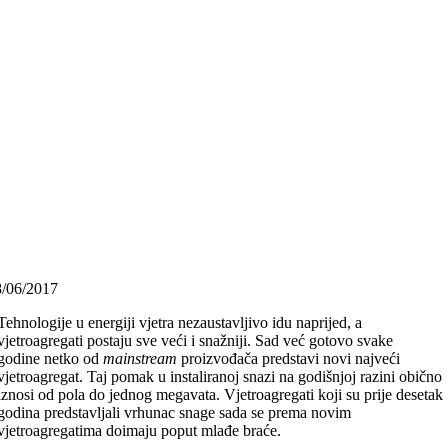
8/06/2017
Tehnologije u energiji vjetra nezaustavljivo idu naprijed, a
vjetroagregati postaju sve veći i snažniji. Sad već gotovo svake
godine netko od
mainstream
proizvođača predstavi novi najveći
vjetroagregat. Taj pomak u instaliranoj snazi na godišnjoj razini obično
iznosi od pola do jednog megavata. Vjetroagregati koji su prije desetak
godina predstavljali vrhunac snage sada se prema novim
vjetroagregatima doimaju poput mlađe braće.