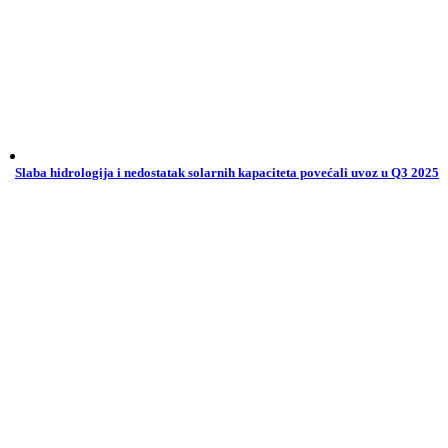
Slaba hidrologija i nedostatak solarnih kapaciteta povećali uvoz u Q3 2025