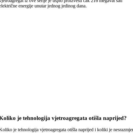
vjetroagregat iz ove serije je uspio proizvesti čak 216 megavat sati
električne energije unutar jednog jedinog dana.
Koliko je tehnologija vjetroagregata otišla naprijed?
Koliko je tehnologija vjetroagregata otišla naprijed i koliki je nesrazmje