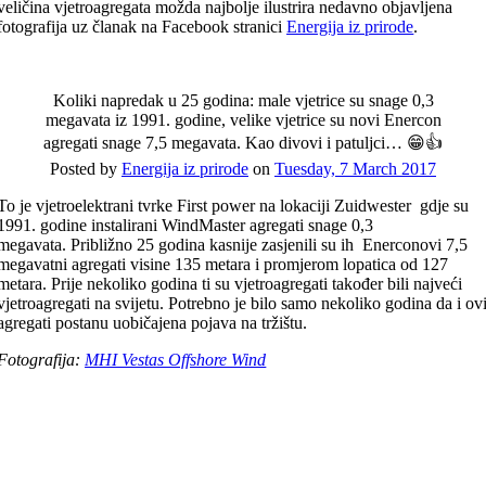
veličina vjetroagregata možda najbolje ilustrira nedavno objavljena
fotografija uz članak na Facebook stranici
Energija iz prirode
.
Koliki napredak u 25 godina: male vjetrice su snage 0,3
megavata iz 1991. godine, velike vjetrice su novi Enercon
agregati snage 7,5 megavata. Kao divovi i patuljci… 😁👍
Posted by
Energija iz prirode
on
Tuesday, 7 March 2017
To je vjetroelektrani tvrke First power na lokaciji Zuidwester gdje su
1991. godine instalirani WindMaster agregati snage 0,3
megavata. Približno 25 godina kasnije zasjenili su ih Enerconovi 7,5
megavatni agregati visine 135 metara i promjerom lopatica od 127
metara. Prije nekoliko godina ti su vjetroagregati također bili najveći
vjetroagregati na svijetu. Potrebno je bilo samo nekoliko godina da i ov
agregati postanu uobičajena pojava na tržištu.
Fotografija:
MHI Vestas Offshore Wind