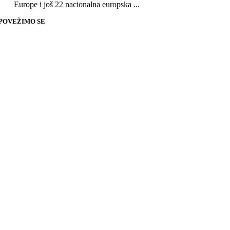
Europe i još 22 nacionalna europska ...
POVEŽIMO SE
Go
to
Top