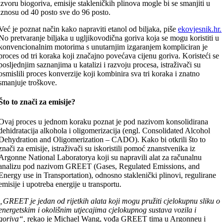
izvoru biogoriva, emisije stakleničkih plinova mogle bi se smanjiti u
iznosu od 40 posto sve do 96 posto.
Već je poznat način kako napraviti etanol od biljaka, piše
ekovjesnik.hr.
No pretvaranje biljaka u ugljikovodična goriva koja se mogu koristiti u
konvencionalnim motorima s unutarnjim izgaranjem kompliciran je
proces od tri koraka koji značajno povećava cijenu goriva. Koristeći se
posljednjim saznanjima u katalizi i razvoju procesa, istraživači su
osmislili proces konverzije koji kombinira sva tri koraka i znatno
smanjuje troškove.
Što to znači za emisije?
Ovaj proces u jednom koraku poznat je pod nazivom konsolidirana
dehidratacija alkohola i oligomerizacija (engl. Consolidated Alcohol
Dehydration and Oligomerization – CADO). Kako bi otkrili što to
znači za emisije, istraživači su iskoristili pomoć znanstvenika iz
Argonne National Laboratorya koji su napravili alat za računalnu
analizu pod nazivom GREET (Gases, Regulated Emissions, and
Energy use in Transportation), odnosno staklenički plinovi, regulirane
emisije i upotreba energije u transportu.
„GREET je jedan od rijetkih alata koji mogu pružiti cjelokupnu sliku o
energetskim i okolišnim utjecajima cjelokupnog sustava vozila i
goriva“,
rekao je Michael Wang, vođa GREET tima u Argonneu i