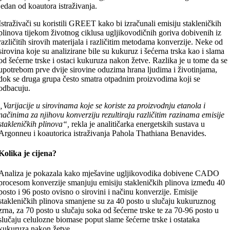
jedan od koautora istraživanja.
Istraživači su koristili GREET kako bi izračunali emisiju stakleničkih
plinova tijekom životnog ciklusa ugljikovodičnih goriva dobivenih iz
različitih sirovih materijala i različitim metodama konverzije. Neke od
sirovina koje su analizirane bile su kukuruz i šećerna trska kao i slama
od šećerne trske i ostaci kukuruza nakon žetve. Razlika je u tome da se
upotrebom prve dvije sirovine oduzima hrana ljudima i životinjama,
dok se druga grupa često smatra otpadnim proizvodima koji se
odbacuju.
„Varijacije u sirovinama koje se koriste za proizvodnju etanola i
načinima za njihovu konverziju rezultiraju različitim razinama emisije
stakleničkih plinova“,
rekla je analitičarka energetskih sustava u
Argonneu i koautorica istraživanja Pahola Thathiana Benavides.
Kolika je cijena?
Analiza je pokazala kako mješavine ugljikovodika dobivene CADO
procesom konverzije smanjuju emisiju stakleničkih plinova između 40
posto i 96 posto ovisno o sirovini i načinu konverzije. Emisije
stakleničkih plinova smanjene su za 40 posto u slučaju kukuruznog
zrna, za 70 posto u slučaju soka od šećerne trske te za 70-96 posto u
slučaju celulozne biomase poput slame šećerne trske i ostataka
kukuruza nakon žetve.