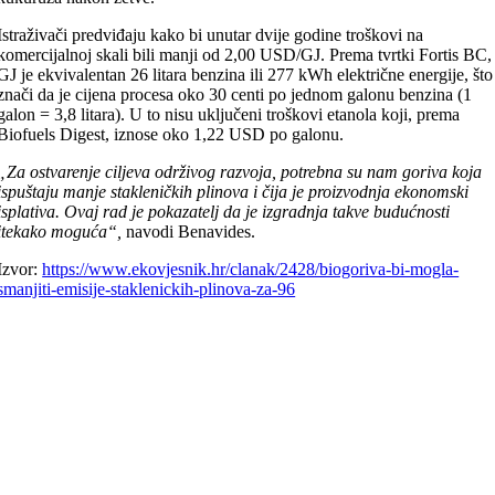
Istraživači predviđaju kako bi unutar dvije godine troškovi na
komercijalnoj skali bili manji od 2,00 USD/GJ. Prema tvrtki Fortis BC,
GJ je ekvivalentan 26 litara benzina ili 277 kWh električne energije, što
znači da je cijena procesa oko 30 centi po jednom galonu benzina (1
galon = 3,8 litara). U to nisu uključeni troškovi etanola koji, prema
Biofuels Digest, iznose oko 1,22 USD po galonu.
„Za ostvarenje ciljeva održivog razvoja, potrebna su nam goriva koja
ispuštaju manje stakleničkih plinova i čija je proizvodnja ekonomski
isplativa. Ovaj rad je pokazatelj da je izgradnja takve budućnosti
itekako moguća“,
navodi Benavides.
Izvor:
https://www.ekovjesnik.hr/clanak/2428/biogoriva-bi-mogla-
smanjiti-emisije-staklenickih-plinova-za-96