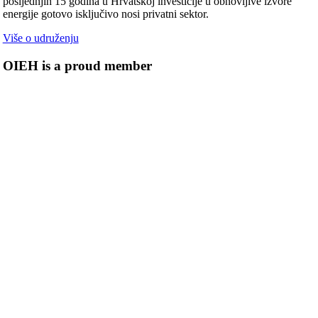
posljednjih 15 godina u Hrvatskoj investicije u obnovljive izvore
energije gotovo isključivo nosi privatni sektor.
Više o udruženju
OIEH is a proud member