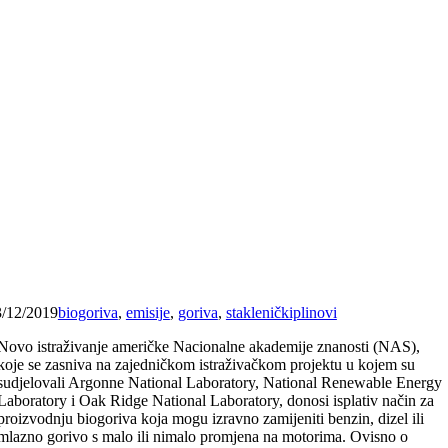
3/12/2019
biogoriva
,
emisije
,
goriva
,
stakleničkiplinovi
Novo istraživanje američke Nacionalne akademije znanosti (NAS),
koje se zasniva na zajedničkom istraživačkom projektu u kojem su
sudjelovali Argonne National Laboratory, National Renewable Energy
Laboratory i Oak Ridge National Laboratory, donosi isplativ način za
proizvodnju biogoriva koja mogu izravno zamijeniti benzin, dizel ili
mlazno gorivo s malo ili nimalo promjena na motorima. Ovisno o