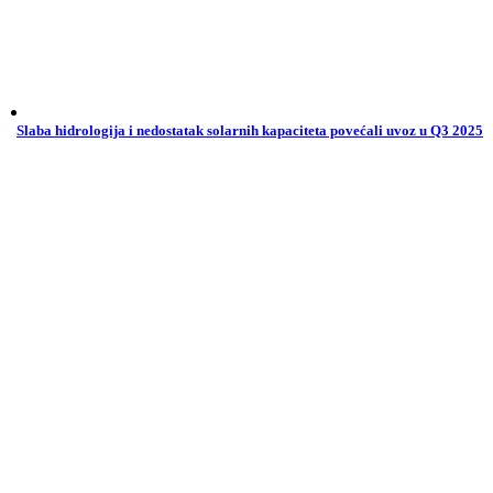
Slaba hidrologija i nedostatak solarnih kapaciteta povećali uvoz u Q3 2025