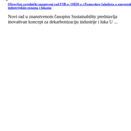
Objavljen zajednički znanstveni rad FSB-a, OIEH-a i Pomorskog fakulteta o energets
industrijskim zonama i lukama
Novi rad u znanstvenom časopisu Sustainability predstavlja
inovativan koncept za dekarbonizaciju industrije i luka U ...