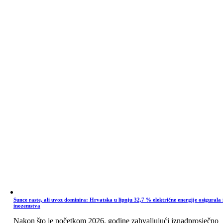
Sunce raste, ali uvoz dominira: Hrvatska u lipnju 32,7 % električne energije osigurala 
inozemstva
Nakon što je početkom 2026. godine zahvaljujući iznadprosječno