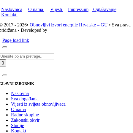
Naslovnica
O nama
Vijesti
Impressum
Oglašavanje
Kontakt
© 2017 - 2026•
Obnovljivi izvori energije Hrvatske – GU
• Sva prava
pridržana • Developed by
ICE STUDIO d.o.o.
Page load link
Traži...
GLAVNI IZBORNIK
Naslovna
Sva događanja
Vijesti iz svijeta obnovljivaca
O nama
Radne skupine
Zakonski okvir
Studije
Kontakt