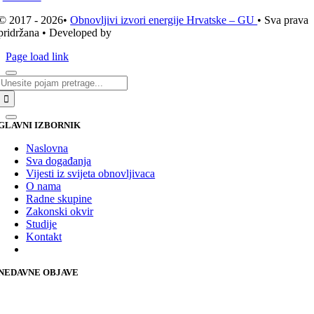
© 2017 - 2026•
Obnovljivi izvori energije Hrvatske – GU
• Sva prava
pridržana • Developed by
ICE STUDIO d.o.o.
Page load link
Traži...
GLAVNI IZBORNIK
Naslovna
Sva događanja
Vijesti iz svijeta obnovljivaca
O nama
Radne skupine
Zakonski okvir
Studije
Kontakt
NEDAVNE OBJAVE