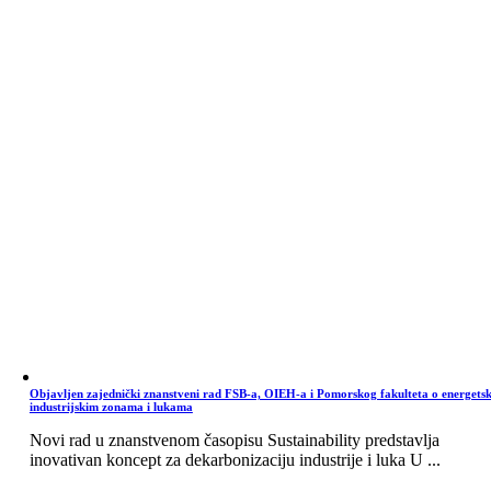
Objavljen zajednički znanstveni rad FSB-a, OIEH-a i Pomorskog fakulteta o energets
industrijskim zonama i lukama
Novi rad u znanstvenom časopisu Sustainability predstavlja
inovativan koncept za dekarbonizaciju industrije i luka U ...