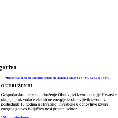
Skip
to
content
goriva
Biogoriva bi mogla smanjiti emisije stakleničkih plinova od 40% pa do čak 96%
O UDRUŽENJU
Gospodarsko-interesno udruženje Obnovljivi izvori energije Hrvatske
okuplja proizvođače električne energije iz obnovljivih izvora. U
posljednjih 15 godina u Hrvatskoj investicije u obnovljive izvore
energije gotovo isključivo nosi privatni sektor.
Više o udruženju