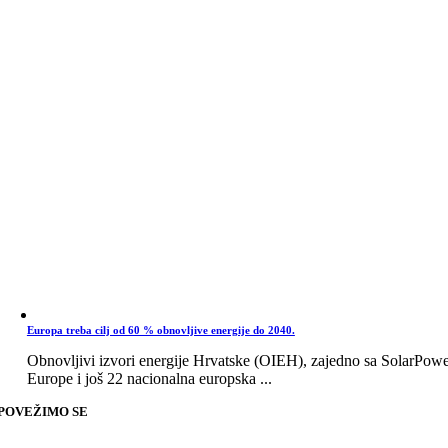
Europa treba cilj od 60 % obnovljive energije do 2040.
Obnovljivi izvori energije Hrvatske (OIEH), zajedno sa SolarPow
Europe i još 22 nacionalna europska ...
POVEŽIMO SE
Go
to