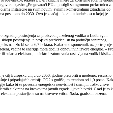
e građevinskog sektora EU-a i ključne mjere za korištenje solarne energi
regovora izjavio: „Pregovarači EU-a postigli su ogromnu prekretnicu za
olarne instalacije na svim novim javnim i komercijalnim zgradama do
ma postupno do 2030. Ovo je značajan korak u budućnost u kojoj je
e o izgradnji postrojenja za proizvodnju zelenog vodika u Ludbregu i
u sklopu postrojenja, ti projekti predviđeni su na području saniranog
pleks nalazio bi se na 6,7 hektara. Kako smo spomenuli, uz postrojenje 
 zeleni, većina te energije mora doći iz obnovljivih izvore energije. – Pr
i solarna elektrana, u elektrolizatoru voda rastavlja na vodik i kisik…
iji je cilj Europsku uniju do 2050. godine pretvoriti u moderno, resursno,
ošnje i pripadajućih emisija CO2 s godišnjim trendom od 1,9 posto. Ka
gije kako bi se povećala energetska neovisnost i smanjili troškovi sve
arnih elektrana na krovovima javnih zgrada i javnih tvrtki. Grad je to k
e elektrane postavljene su na krovove vrtića, škola, gradskih bazena,