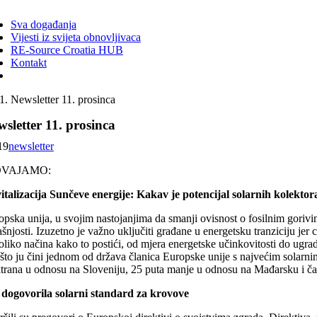
ggle
vigation
Sva događanja
Vijesti iz svijeta obnovljivaca
RE-Source Croatia HUB
Kontakt
Newsletter 11. prosinca
sletter 11. prosinca
19
newsletter
DVAJAMO:
italizacija Sunčeve energije: Kakav je potencijal solarnih kolekt
opska unija, u svojim nastojanjima da smanji ovisnost o fosilnim gorivi
šnjosti. Izuzetno je važno uključiti građane u energetsku tranziciju jer 
oliko načina kako to postići, od mjera energetske učinkovitosti do ugr
i što ju čini jednom od država članica Europske unije s najvećim solarn
ktrana u odnosu na Sloveniju, 25 puta manje u odnosu na Mađarsku i č
dogovorila solarni standard za krovove