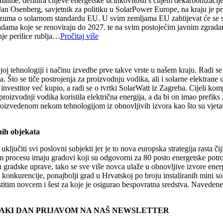
naime, definira ciljeve energetske učinkovitosti s ciljem dekarbonizacij
Jan Osenberg, savjetnik za politiku u SolarPower Europe, na kraju je p
azuma o solarnom standardu EU. U svim zemljama EU zahtijevat će se s
ama koje se renoviraju do 2027. te na svim postojećim javnim zgrada
je perilice rublja…
Pročitaj više
joj tehnologiji i načinu izvedbe prve takve vrste u našem kraju. Radi s
 Što se tiče postrojenja za proizvodnju vodika, ali i solarne elektrane 
estitor već kupio, a radi se o tvrtki SolarWatt iz Zagreba. Cijeli kom
 proizvodnji vodika koristila električna energija, a da bi on imao prefiks
izvedenom nekom tehnologijom iz obnovljivih izvora kao što su vjetar il
nih objekata
uključiti svi poslovni subjekti jer je to nova europska strategija rasta č
m procesu imaju gradovi koji su odgovorni za 80 posto energetske potr
aju gradske uprave, tako se sve više novca ulaže u obnovljive izvore ener
 konkurencije, ponajbolji grad u Hrvatskoj po broju instaliranih mini sol
lastitim novcem i šest za koje je osigurao bespovratna sredstva. Naveden
SVAKI DAN PRIJAVOM NA NAŠ NEWSLETTER