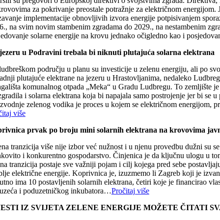
šili su pregovori o Europskoj direktivi o svojstvima zgrada. Direktiva, 
krovovima za pokrivanje preostale potražnje za električnom energijom. 
zavanje implementacije obnovljivih izvora energije potpisivanjem spor
6., na svim novim stambenim zgradama do 2029., na nestambenim zgrad
jedovanje solarne energije na krovu jednako očigledno kao i posjedovan
jezeru u Podravini trebala bi niknuti plutajuća solarna elektrana
udbreškom području u planu su investicije u zelenu energiju, ali po svo
adnji plutajuće elektrane na jezeru u Hrastovljanima, nedaleko Ludbrega.
agališta komunalnog otpada „Meka“ u Gradu Ludbregu. To zemljište je inv
zgradila i solarna elektrana koja bi napajala samo postrojenje jer bi se u
izvodnje zelenog vodika je proces u kojem se električnom energijom, pro
itaj više
rivnica prvak po broju mini solarnih elektrana na krovovima jav
na tranzicija više nije izbor već nužnost i u njenu provedbu dužni su se 
nkovito i konkurentno gospodarstvo. Činjenica je da ključnu ulogu u to
na tranzicija postaje sve važniji pojam i cilj kojega pred sebe postavlj
lje električne energije. Koprivnica je, izuzmemo li Zagreb koji je izvan
utno ima 10 postavljenih solarnih elektrana, četiri koje je financirao v
uzeća i poduzetničkog inkubatora…
Pročitaj više
JESTI IZ SVIJETA ZELENE ENERGIJE MOŽETE ČITATI 