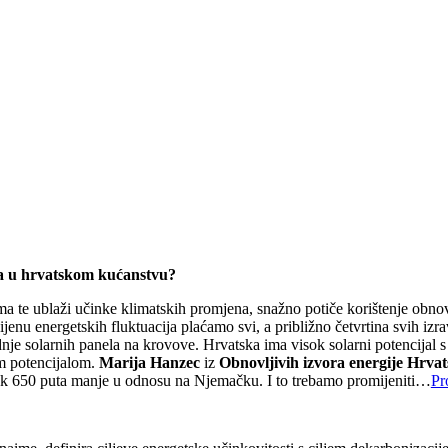
ora u hrvatskom kućanstvu?
ma te ublaži učinke klimatskih promjena, snažno potiče korištenje obnov
cijenu energetskih fluktuacija plaćamo svi, a približno četvrtina svih iz
adnje solarnih panela na krovove. Hrvatska ima visok solarni potencij
im potencijalom.
Marija Hanzec
iz
Obnovljivih izvora energije Hrvat
ak 650 puta manje u odnosu na Njemačku. I to trebamo promijeniti…
Pr