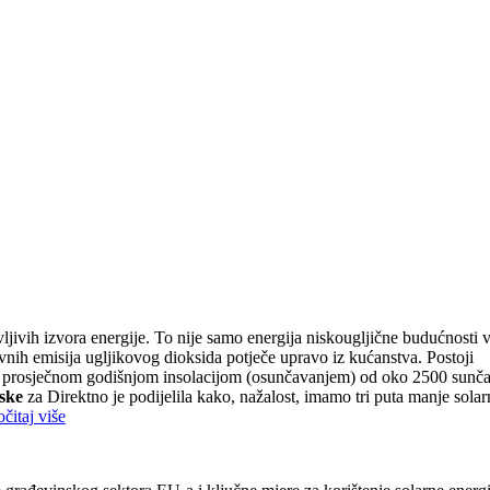
ljivih izvora energije. To nije samo energija niskougljične budućnosti 
ravnih emisija ugljikovog dioksida potječe upravo iz kućanstva. Postoji
al s prosječnom godišnjom insolacijom (osunčavanjem) od oko 2500 sunč
ske
za Direktno je podijelila kako, nažalost, imamo tri puta manje solar
očitaj više