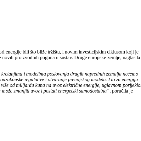
nergije bili što bliže tržištu, i novim investicijskim ciklusom koji je
e novih proizvodnih pogona u sustav. Druge europske zemlje, naglasila 
pćim kretanjima i modelima poslovanja drugih naprednih zemalja nećemo
odzakonske regulative i otvaranje premijskog modela. I to za energiju
iše od milijardu kuna na uvoz električne energije, uglavnom porijeklo
a može smanjiti uvoz i postati energetski samodostatna“
, poručila je