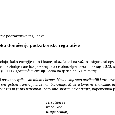
šenje podzakonske regulative
 čeka donošenje podzakonske regulative
nju, kako energije tako i hrane, ukazala je i na važnost sigurnosti opsk
ne studije i analize pokazuju da će obnovljivi izvori do kraja 2020. ras
 (OIEH), gostujući u emisiji Točka na tjedan na N1 televiziji.
posto energije, isto toliko i hrane. Novac koji smo uprihodili kroz turi
energetsku tranziciju brže i ambicioznije. Mi se u tome ne snalazimo ta
donesen ili je bio nepotpun. Zato smo sporiji u tranziciji“
, napomenula j
Hrvatska se
treba, kao i
druge zemlje,