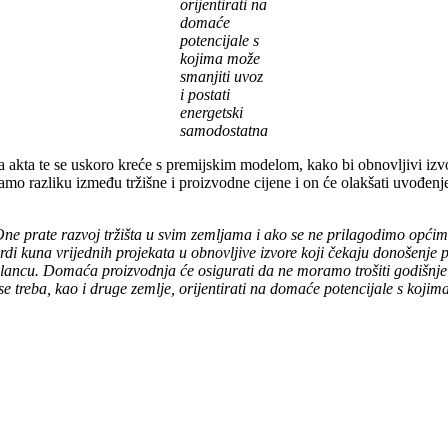
orijentirati na
domaće
potencijale s
kojima može
smanjiti uvoz
i postati
energetski
samodostatna
kta te se uskoro kreće s premijskim modelom, kako bi obnovljivi izvori e
mo razliku između tržišne i proizvodne cijene i on će olakšati uvođenj
u. One prate razvoj tržišta u svim zemljama i ako se ne prilagodimo o
di kuna vrijednih projekata u obnovljive izvore koji čekaju donošenje p
ncu. Domaća proizvodnja će osigurati da ne moramo trošiti godišnje v
e treba, kao i druge zemlje, orijentirati na domaće potencijale s kojim