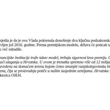
jetila je da je ova Vlada pokrenula donošenje dva ključna podzakonska a
avljen još 2016. godine. Prema premijskom modelu, država će poticati sa
u već odradile.
nancijske institucije traže takav model, trebaju sigurnost kroz premij
vući ulaganja u Hrvatsku. U ovom je trenutku spremno više od 12 milijar
izvedenu na domaćem terenu kojom ćemo smanjiti vanjskotrgovinsku bila
jena, čija se proizvodnja potiče u našim susjednim zemljama. Hrvatska s
ektorica OIEH.