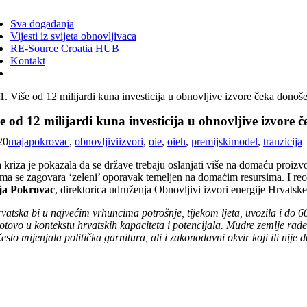
ggle
vigation
Sva događanja
Vijesti iz svijeta obnovljivaca
RE-Source Croatia HUB
Kontakt
Više od 12 milijardi kuna investicija u obnovljive izvore čeka dono
e od 12 milijardi kuna investicija u obnovljive izvore
20
majapokrovac
,
obnovljiviizvori
,
oie
,
oieh
,
premijskimodel
,
tranzicija
kriza je pokazala da se države trebaju oslanjati više na domaću proizvod
ma se zagovara ‘zeleni’ oporavak temeljen na domaćim resursima. I recent
a Pokrovac
, direktorica udruženja Obnovljivi izvori energije Hrvatske
atska bi u najvećim vrhuncima potrošnje, tijekom ljeta, uvozila i do 60 
tovo u kontekstu hrvatskih kapaciteta i potencijala. Mudre zemlje rade 
esto mijenjala politička garnitura, ali i zakonodavni okvir koji ili nije 