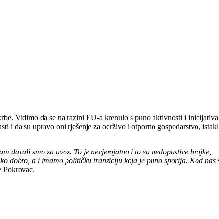
rbe. Vidimo da se na razini EU-a krenulo s puno aktivnosti i inicijativa
ti i da su upravo oni rješenje za održivo i otporno gospodarstvo, istakl
zam davali smo za uvoz. To je nevjerojatno i to su nedopustive brojke,
ko dobro, a i imamo političku tranziciju koja je puno sporija. Kod nas 
e Pokrovac.