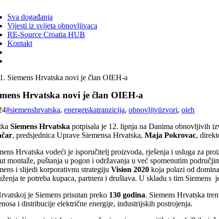
ggle
vigation
Sva događanja
Vijesti iz svijeta obnovljivaca
RE-Source Croatia HUB
Kontakt
Siemens Hrvatska novi je član OIEH-a
emens Hrvatska novi je član OIEH-a
24
#siemenshrvatska
,
energetskatranzicija
,
obnovljiviizvori
,
oieh
tka
Siemens Hrvatska
potpisala je 12. lipnja na Danima obnovljivih i
čar
, predsjednica Uprave Siemensa Hrvatska,
Maja Pokrovac
, direk
ens Hrvatska vodeći je isporučitelj proizvoda, rješenja i usluga za proi
ut montaže, puštanja u pogon i održavanja u već spomenutim područjim
ens i slijedi korporativnu strategiju
Vision 2020
koja polazi od dominan
ženja te potreba kupaca, partnera i društava. U skladu s tim Siemens je 
rvatskoj je Siemens prisutan preko
130 godina
. Siemens Hrvatska tre
enosa i distribucije električne energije, industrijskih postrojenja.