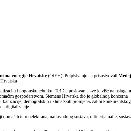
orima energije Hrvatske
(OIEH). Potpisivanju su prisustvovali
Medej
u Hrvatska
omatizaciju i pogonsku tehniku. Težište poslovanja sve je više na usluga
 domaćim gospodarstvom. Siemens Hrvatska dio je globalnog koncerna
e, urbanizacije, demografskih i klimatskih promjena, zatim konkurentskog
i digitalizacije.
i domaćih termoelektrana, naftovodnog sustava, rafinerija nafte, sustav