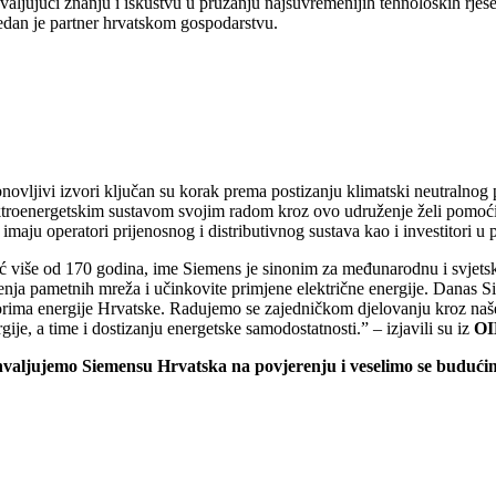
aljujući znanju i iskustvu u pružanju najsuvremenijih tehnoloških rješe
jedan je partner hrvatskom gospodarstvu.
novljivi izvori ključan su korak prema postizanju klimatski neutralnog 
ktroenergetskim sustavom svojim radom kroz ovo udruženje želi pomoći 
 imaju operatori prijenosnog i distributivnog sustava kao i investitori u 
 više od 170 godina, ime Siemens je sinonim za međunarodnu i svjetsku p
šenja pametnih mreža i učinkovite primjene električne energije. Danas S
orima energije Hrvatske. Radujemo se zajedničkom djelovanju kroz naše 
gije, a time i dostizanju energetske samodostatnosti.” – izjavili su iz
O
valjujemo Siemensu Hrvatska na povjerenju i veselimo se budući