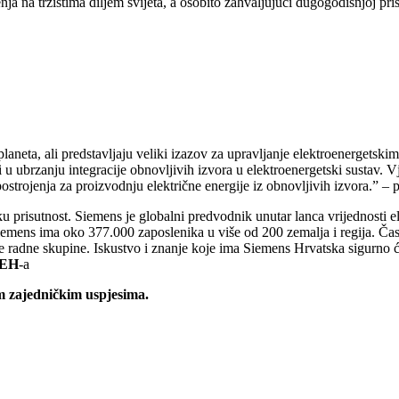
nja na tržištima diljem svijeta, a osobito zahvaljujući dugogodišnjoj pr
planeta, ali predstavljaju veliki izazov za upravljanje elektroenerget
u ubrzanju integracije obnovljivih izvora u elektroenergetski sustav
postrojenja za proizvodnju električne energije iz obnovljivih izvora.” – p
risutnost. Siemens je globalni predvodnik unutar lanca vrijednosti elekt
iemens ima oko 377.000 zaposlenika u više od 200 zemalja i regija. Čas
radne skupine. Iskustvo i znanje koje ima Siemens Hrvatska sigurno će
IEH
-a
m zajedničkim uspjesima.