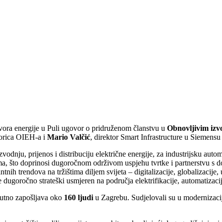
zvora energije u Puli ugovor o pridruženom članstvu u
Obnovljivim izv
torica OIEH-a i
Mario Valčić
, direktor Smart Infrastructure u Siemens
zvodnju, prijenos i distribuciju električne energije, za industrijsku aut
a, što doprinosi dugoročnom održivom uspjehu tvrtke i partnerstvu s
tnih trendova na tržištima diljem svijeta – digitalizacije, globalizacij
dugoročno strateški usmjeren na područja elektrifikacije, automatizacije 
nutno zapošljava oko
160 ljudi
u Zagrebu. Sudjelovali su u modernizacij