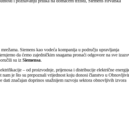
isutnosti i poznavanju prilika na domaćem tržištu, Siemens Hrvatska
skim mrežama. Siemens kao vodeća kompanija u području upravljanja
. Vjerujemo da ćemo zajedničkim snagama pronaći odgovore na sve izazo
oručili su iz
Siemensa
.
rifikacije – od proizvodnje, prijenosa i distribucije električne energij
t nam je što su prepoznali vrijednost koju donosi članstvo u Obnovljiv
 dati značajan doprinos snažnijem razvoju sektora obnovljivih izvora