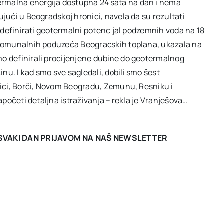
ermalna energija dostupna 24 sata na dan i nema
ujući u Beogradskoj hronici, navela da su rezultati
io definirati geotermalni potencijal podzemnih voda na 18
ih komunalnih poduzeća Beogradskih toplana, ukazala na
mo definirali procijenjene dubine do geotermalnog
nu. I kad smo sve sagledali, dobili smo šest
jnici, Borči, Novom Beogradu, Zemunu, Resniku i
započeti detaljna istraživanja – rekla je Vranješova…
I SVAKI DAN PRIJAVOM NA NAŠ NEWSLETTER