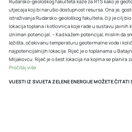
Rudarsko-geološkog fakulteta kaže za RTS kako je geot
utjecaja koji bi narušio dostupnost resursa. Ona je, gost
istraživanja Rudarsko-geološkog fakulteta, čiji je cilj b
lokacija toplana i kotlovnica koje rade u sustavu javn
izniman potencijal. – Kad kažem potencijal, mislim da s
ležišta, očekivanu temperaturu geotermalne vode i količi
najpotencijalnijih lokacija. Riječ je o toplanama u Bata
Miljakovcu. Riječ je o šest lokacija na kojima se planira 
Pročitaj više
VIJESTI IZ SVIJETA ZELENE ENERGIJE MOŽETE ČITAT