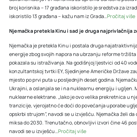
broj korisnika – 17 građana iskoristilo je sredstva za i
iskoristilo 13 građana – kažu nam iz Grada…
Pročitaj više
Njemačka pretekla Kinu i sad je druga najprivlačnija 
Njemačka je pretekla Kinu i postala druga najatraktivnija
energije zbog svojih napora na ubrzanju reforme tržišta e
pokazala su istraživanja. Na godišnjoj ljestvici od 40 vod
konzultantskoj tvrtki EY, Sjedinjene Američke Države za
mjesto po prvi puta u posljednjih deset godina. Njemačka
Ukrajini, a oslanjala se i na nuklearnu energiju i ugljen. 
nuklearne elektrane. „Iako je ovo velika prekretnica u n
tranzicije, vjerojatno će doći do povećanja uporabe uglj
opskrbi strujom”, navodi se u izvješću. Njemačka želi da
miksa do 2030. Trenutačno, obnovljivi izvori čine 46 po
navodi se u izvješću…
Pročitaj više