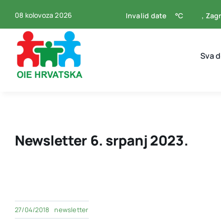
Skip
08 kolovoza 2026
Invalid date
°C
, Zag
to
content
Sva 
Newsletter 6. srpanj 2023.
27/04/2018
newsletter