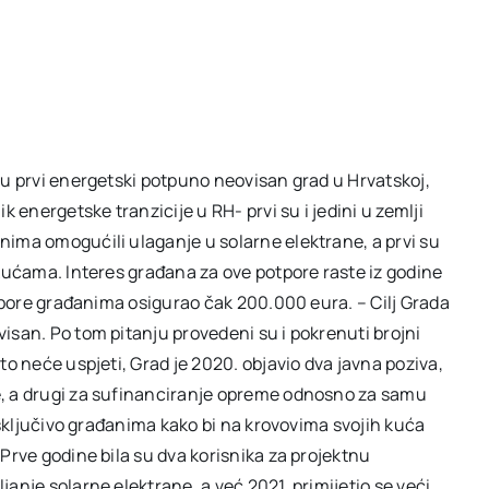
nu prvi energetski potpuno neovisan grad u Hrvatskoj,
 energetske tranzicije u RH- prvi su i jedini u zemlji
ima omogućili ulaganje u solarne elektrane, a prvi su
 kućama. Interes građana za ove potpore raste iz godine
otpore građanima osigurao čak 200.000 eura. – Cilj Grada
isan. Po tom pitanju provedeni su i pokrenuti brojni
to neće uspjeti, Grad je 2020. objavio dva javna poziva,
e, a drugi za sufinanciranje opreme odnosno za samu
 isključivo građanima kako bi na krovovima svojih kuća
Prve godine bila su dva korisnika za projektnu
anje solarne elektrane, a već 2021. primijetio se veći