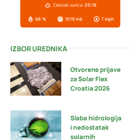
Zalazak sunca:
20:16
66 %
1019 mb
7 mph
IZBOR UREDNIKA
Otvorene prijave
za Solar Flex
Croatia 2026
Slaba hidrologija
i nedostatak
solarnih