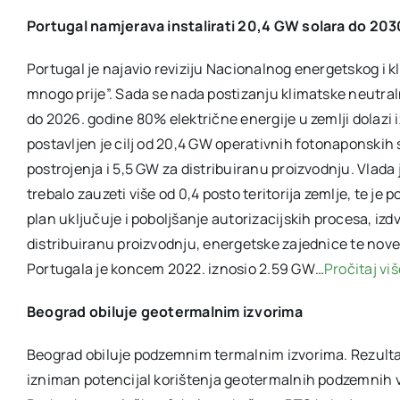
Portugal namjerava instalirati 20,4 GW solara do 203
Portugal je najavio reviziju Nacionalnog energetskog i 
mnogo prije”. Sada se nada postizanju klimatske neutraln
do 2026. godine 80% električne energije u zemlji dolazi 
postavljen je cilj od 20,4 GW operativnih fotonaponskih 
postrojenja i 5,5 GW za distribuiranu proizvodnju. Vlada 
trebalo zauzeti više od 0,4 posto teritorija zemlje, te je
plan uključuje i poboljšanje autorizacijskih procesa, izd
distribuiranu proizvodnju, energetske zajednice te nove f
Portugala je koncem 2022. iznosio 2.59 GW…
Pročitaj vi
Beograd obiluje geotermalnim izvorima
Beograd obiluje podzemnim termalnim izvorima. Rezulta
izniman potencijal korištenja geotermalnih podzemnih v