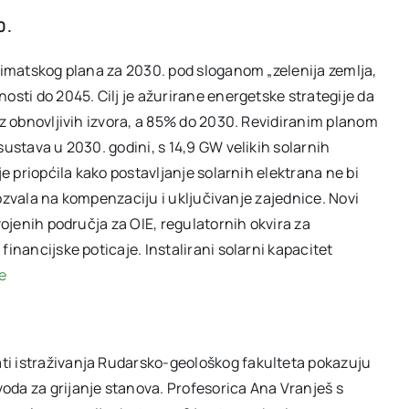
0.
klimatskog plana za 2030. pod sloganom „zelenija zemlja,
osti do 2045. Cilj je ažurirane energetske strategije da
iz obnovljivih izvora, a 85% do 2030. Revidiranim planom
sustava u 2030. godini, s 14,9 GW velikih solarnih
je priopćila kako postavljanje solarnih elektrana ne bi
 pozvala na kompenzaciju i uključivanje zajednice. Novi
vojenih područja za OIE, regulatornih okvira za
inancijske poticaje. Instalirani solarni kapacitet
še
ti istraživanja Rudarsko-geološkog fakulteta pokazuju
oda za grijanje stanova. Profesorica Ana Vranješ s