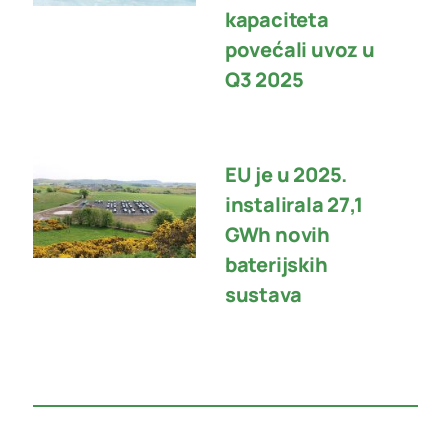
kapaciteta
povećali uvoz u
Q3 2025
EU je u 2025.
instalirala 27,1
GWh novih
baterijskih
sustava