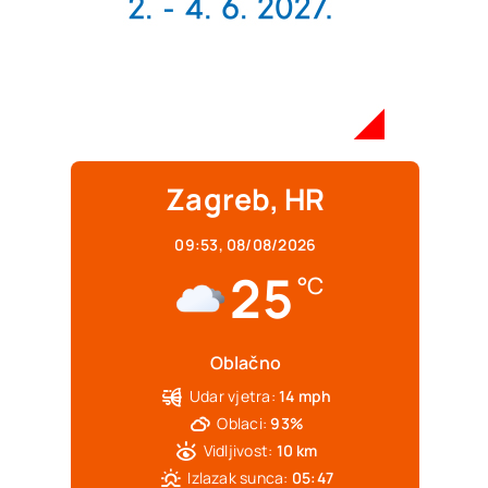
Zagreb, HR
09:53,
08/08/2026
25
°C
Oblačno
Udar vjetra:
14 mph
Oblaci:
93%
Vidljivost:
10 km
Izlazak sunca:
05:47