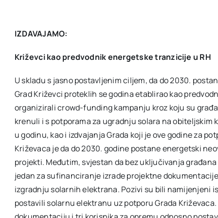
IZDAVAJAMO:
Križevci kao predvodnik energetske tranzicije u RH
U skladu s jasno postavljenim ciljem, da do 2030. posta
Grad Križevci proteklih se godina etablirao kao predvodnik
organizirali crowd-funding kampanju kroz koju su građan
krenuli i s potporama za ugradnju solara na obiteljskim
u godinu, kao i izdvajanja Grada koji je ove godine za p
Križevaca je da do 2030. godine postane energetski neov
projekti. Međutim, svjestan da bez uključivanja građana 
jedan za sufinanciranje izrade projektne dokumentacij
izgradnju solarnih elektrana. Pozivi su bili namijenjeni
postavili solarnu elektranu uz potporu Grada Križevaca. 
dokumentaciju i tri korisnika za opremu odnosno postavlj