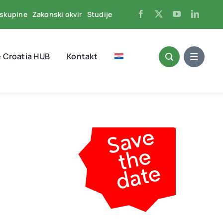
skupine
Zakonski okvir
Studije
 Croatia HUB
Kontakt