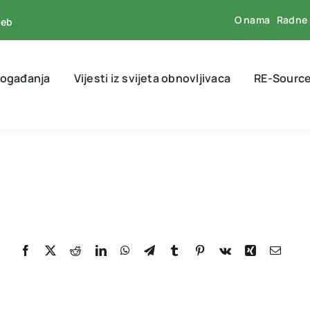
O nama
Radne 
reb
događanja
Vijesti iz svijeta obnovljivaca
RE-Source