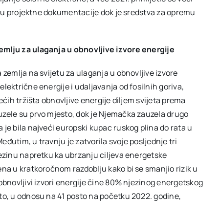
zradu projektne dokumentacije dok je sredstva za opremu
zemlju za ulaganja u obnovljive izvore energije
 zemlja na svijetu za ulaganja u obnovljive izvore
lektrične energije i udaljavanja od fosilnih goriva,
ećih tržišta obnovljive energije diljem svijeta prema
uzele su prvo mjesto, dok je Njemačka zauzela drugo
 je bila najveći europski kupac ruskog plina do rata u
Međutim, u travnju je zatvorila svoje posljednje tri
jezinu napretku ka ubrzanju ciljeva energetske
ena u kratkoročnom razdoblju kako bi se smanjio rizik u
 obnovljivi izvori energije čine 80% njezinog energetskog
sto, u odnosu na 41 posto na početku 2022. godine,