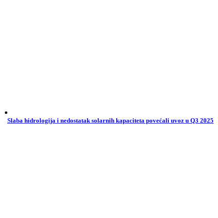
Slaba hidrologija i nedostatak solarnih kapaciteta povećali uvoz u Q3 2025