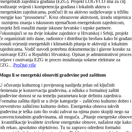
energetskih zajednica građana (EZG). Projekt LOGYCO ima za cilj
podizanje svijesti i kompetencija građana i lokalnih aktera o
energetskim zajednicama, potičući ih na aktivno sudjelovanje u tržištu
energije kao “prosumera”. Kroz obrazovne aktivnosti, izradu smjernica
i razmjenu znanja s iskusnom njemačkom energetskom zajednicom,
projekt želi osnažiti manje iskusne hrvatske i srpske partnere.
Fokusirajući se na dvije lokalne zajednice u Hrvatskoj i Srbiji, projekt
će organizirati info dane, radionice i distribuciju brošura kako bi građan
postali svjesniji energetskih i klimatskih pitanja te aktivniji u lokalnim
zajednicama. Vodič navodi potrebnu dokumentaciju i glavne korake za
osnivanje EZG u Republici Hrvatskoj. Opisan je administrativni proces
prijave i osnivanja EZG te proces instaliranja solarne elektrane za
EZG…
Pročitaj više
Mogu li se energetski obnoviti građevine pod zaštitom
U očuvanju kulturnog i povijesnog naslijeđa jedan od ključnih
elemenata je konzervacija građevina, a odluka o formalnoj zaštiti
građevine donosi se na temelju parametara koje definira zajednica.
Formalna zaštita dijeli se u dvije kategorije – zaštićeno kulturno dobro i
preventivno zaštićeno kulturno dobro. Energetska obnova takvih
građevina je teška zato što svaki zahvat na njima puno skuplji nego na
konvencionalnim građevinama, ali moguća. „Pitanje energetske obnov
i kvantifikacije kvalitete izvršene energetske obnove, nažalost nije kako
bih rekao, apsolutno objektivno. Tu su zapravo određeni formalni