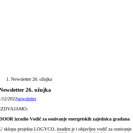
Skip
to
content
Newsletter 26. ožujka
Newsletter 26. ožujka
1/12/2022
newsletter
IZDVAJAMO:
DOOR izradio Vodič za osnivanje energetskih zajednica građana
U sklopu projekta LOGYCO, izrađen je i objavljen vodič za osnivanje