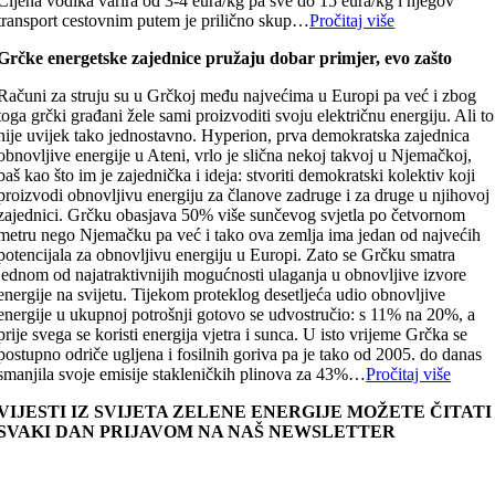
Cijena vodika varira od 3-4 eura/kg pa sve do 15 eura/kg i njegov
transport cestovnim putem je prilično skup…
Pročitaj više
Grčke energetske zajednice pružaju dobar primjer, evo zašto
Računi za struju su u Grčkoj među najvećima u Europi pa već i zbog
toga grčki građani žele sami proizvoditi svoju električnu energiju. Ali to
nije uvijek tako jednostavno. Hyperion, prva demokratska zajednica
obnovljive energije u Ateni, vrlo je slična nekoj takvoj u Njemačkoj,
baš kao što im je zajednička i ideja: stvoriti demokratski kolektiv koji
proizvodi obnovljivu energiju za članove zadruge i za druge u njihovoj
zajednici. Grčku obasjava 50% više sunčevog svjetla po četvornom
metru nego Njemačku pa već i tako ova zemlja ima jedan od najvećih
potencijala za obnovljivu energiju u Europi. Zato se Grčku smatra
jednom od najatraktivnijih mogućnosti ulaganja u obnovljive izvore
energije na svijetu. Tijekom proteklog desetljeća udio obnovljive
energije u ukupnoj potrošnji gotovo se udvostručio: s 11% na 20%, a
prije svega se koristi energija vjetra i sunca. U isto vrijeme Grčka se
postupno odriče ugljena i fosilnih goriva pa je tako od 2005. do danas
smanjila svoje emisije stakleničkih plinova za 43%…
Pročitaj više
VIJESTI IZ SVIJETA ZELENE ENERGIJE MOŽETE ČITATI
SVAKI DAN PRIJAVOM NA NAŠ NEWSLETTER