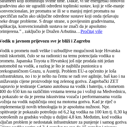
parametri koji dominiraju svime time. Dakle, vi ste energetski obnovili
građevinu ako ste ugradili određeni toplinski sustav, koji je više-manje
konvencionalan, jer promatra se ili se u manjoj mjeri promatra na
specifičan način ako uključite određene sustave koji onda rješavaju
neke druge probleme. S druge strane, u povijesnim građevinama,
aplikacija, konvencionalnih sustava ne znači da je apsolutno
primjerena.” , zaključio je Dražen Arbutina…
Pročitaj više
Vodik u javnom prijevozu sve je bliži i Zagrebu
Vodik u prometu nudi velike i uzbudljive mogućnosti koje Hrvatska
misli iskoristiti, čulo se na radionici na temu potencijala vodika u
prometu. Japanska Toyota u Hrvatskoj još nije prodala niti jedan
automobil na vodik, a razlog je što je najbliža punionica u
prekograničnom Grazu, u Austriji. Problem EU-a općenito je loša
infrastruktura, no i to je nešto na čemu se radi sve agilnije, baš kao i na
snižavanju cijene proizvodnje tog zelenog goriva. Zagrebački ZET
napravio je testiranje Caetano autobusa na vodik i bateriju, s dometom
400 do 650 km na različitim vrstama terena pa i vožnji na Medvednicu,
a pokazalo se da je prema iskustvima vozača i performansama vozila
vožnja na vodik najsličnija onoj na motorna goriva. Kad je riječ o
implementaciji novih tehnologija to je apsolutna nužnost. Npr.
ispitivanje je pokazalo potrošnju od 6,2 kg vodika na 100 km tj. 0,30 k
potrošenih za gradsku vožnju u duljini 4,8 km. Međutim, kod vodika
ključan problem je nedostatak infrastrukture za punjenje i samog goriva