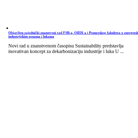
Objavljen zajednički znanstveni rad FSB-a, OIEH-a i Pomorskog fakulteta o energets
industrijskim zonama i lukama
Novi rad u znanstvenom časopisu Sustainability predstavlja
inovativan koncept za dekarbonizaciju industrije i luka U ...