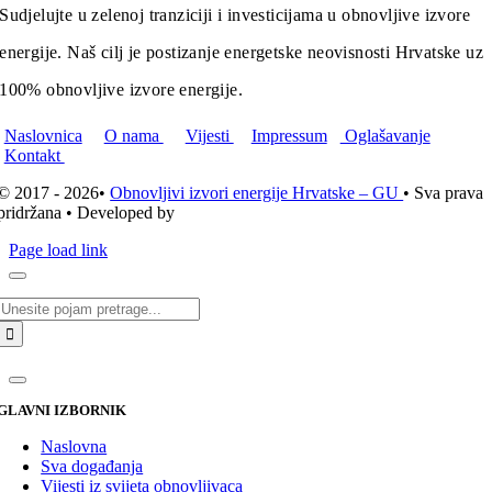
Sudjelujte u zelenoj tranziciji i investicijama u obnovljive izvore
energije. Naš cilj je postizanje energetske neovisnosti Hrvatske uz
100% obnovljive izvore energije.
Naslovnica
O nama
Vijesti
Impressum
Oglašavanje
Kontakt
© 2017 - 2026•
Obnovljivi izvori energije Hrvatske – GU
• Sva prava
pridržana • Developed by
ICE STUDIO d.o.o.
Page load link
Traži...
GLAVNI IZBORNIK
Naslovna
Sva događanja
Vijesti iz svijeta obnovljivaca