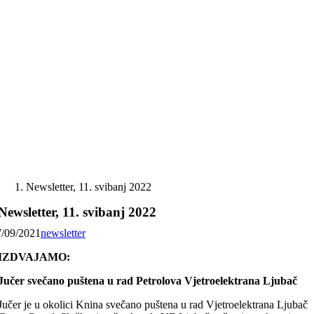
Skip
to
content
Newsletter, 11. svibanj 2022
Newsletter, 11. svibanj 2022
7/09/2021
newsletter
IZDVAJAMO:
Jučer svečano puštena u rad Petrolova Vjetroelektrana Ljubač
Jučer je u okolici Knina svečano puštena u rad Vjetroelektrana Ljubač