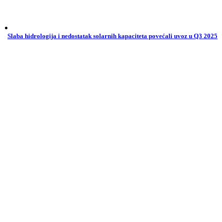
Slaba hidrologija i nedostatak solarnih kapaciteta povećali uvoz u Q3 2025