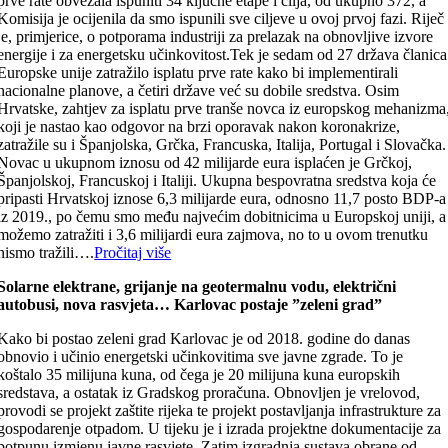
prve rate obvezala ispuniti 34 ključne etape i cilja, od ukupno 372, a
Komisija je ocijenila da smo ispunili sve ciljeve u ovoj prvoj fazi. Riječ
je, primjerice, o potporama industriji za prelazak na obnovljive izvore
energije i za energetsku učinkovitost.Tek je sedam od 27 država članica
Europske unije zatražilo isplatu prve rate kako bi implementirali
nacionalne planove, a četiri države već su dobile sredstva. Osim
Hrvatske, zahtjev za isplatu prve tranše novca iz europskog mehanizma
koji je nastao kao odgovor na brzi oporavak nakon koronakrize,
zatražile su i Španjolska, Grčka, Francuska, Italija, Portugal i Slovačka.
Novac u ukupnom iznosu od 42 milijarde eura isplaćen je Grčkoj,
Španjolskoj, Francuskoj i Italiji. Ukupna bespovratna sredstva koja će
pripasti Hrvatskoj iznose 6,3 milijarde eura, odnosno 11,7 posto BDP-a
iz 2019., po čemu smo među najvećim dobitnicima u Europskoj uniji, a
možemo zatražiti i 3,6 milijardi eura zajmova, no to u ovom trenutku
nismo tražili….
Pročitaj više
Solarne elektrane, grijanje na geotermalnu vodu, električni
autobusi, nova rasvjeta… Karlovac postaje ”zeleni grad”
Kako bi postao zeleni grad Karlovac je od 2018. godine do danas
obnovio i učinio energetski učinkovitima sve javne zgrade. To je
koštalo 35 milijuna kuna, od čega je 20 milijuna kuna europskih
sredstava, a ostatak iz Gradskog proračuna. Obnovljen je vrelovod,
provodi se projekt zaštite rijeka te projekt postavljanja infrastrukture za
gospodarenje otpadom. U tijeku je i izrada projektne dokumentacije za
potpunu izmjenu javne rasvjete. Zatim izgradnja sustava obrane od