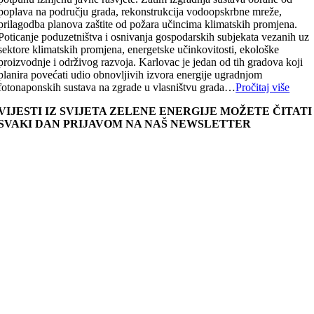
poplava na području grada, rekonstrukcija vodoopskrbne mreže,
prilagodba planova zaštite od požara učincima klimatskih promjena.
Poticanje poduzetništva i osnivanja gospodarskih subjekata vezanih uz
sektore klimatskih promjena, energetske učinkovitosti, ekološke
proizvodnje i održivog razvoja. Karlovac je jedan od tih gradova koji
planira povećati udio obnovljivih izvora energije ugradnjom
fotonaponskih sustava na zgrade u vlasništvu grada…
Pročitaj više
VIJESTI IZ SVIJETA ZELENE ENERGIJE MOŽETE ČITATI
SVAKI DAN PRIJAVOM NA NAŠ NEWSLETTER