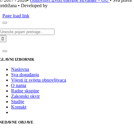
© 2017 - 2026•
Obnovljivi izvori energije Hrvatske – GU
• Sva prava
pridržana • Developed by
ICE STUDIO d.o.o.
Page load link
Traži...
GLAVNI IZBORNIK
Naslovna
Sva događanja
Vijesti iz svijeta obnovljivaca
O nama
Radne skupine
Zakonski okvir
Studije
Kontakt
NEDAVNE OBJAVE