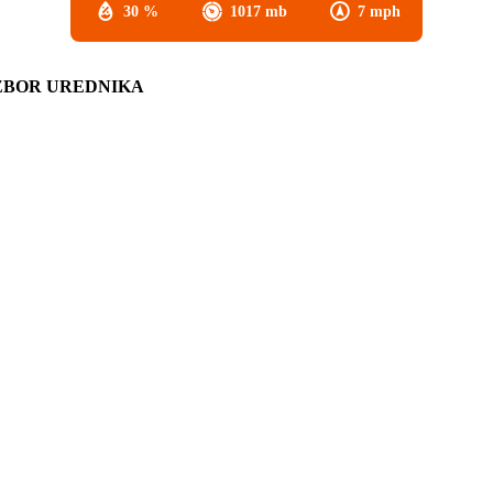
30 %
1017 mb
7 mph
ZBOR UREDNIKA