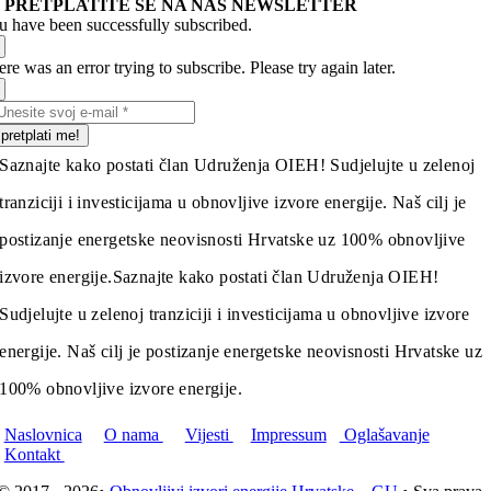
PRETPLATITE SE NA NAŠ NEWSLETTER
u have been successfully subscribed.
re was an error trying to subscribe. Please try again later.
pretplati me!
Saznajte kako postati član Udruženja OIEH! Sudjelujte u zelenoj
tranziciji i investicijama u obnovljive izvore energije. Naš cilj je
postizanje energetske neovisnosti Hrvatske uz 100% obnovljive
izvore energije.
Saznajte kako postati član Udruženja OIEH!
Sudjelujte u zelenoj tranziciji i investicijama u obnovljive izvore
energije. Naš cilj je postizanje energetske neovisnosti Hrvatske uz
100% obnovljive izvore energije.
Naslovnica
O nama
Vijesti
Impressum
Oglašavanje
Kontakt