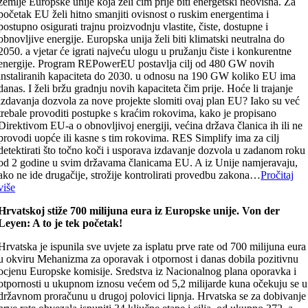
zemlje Europske unije koja želi čim prije biti energetski neovisna. Za
početak EU želi hitno smanjiti ovisnost o ruskim energentima i
postupno osigurati trajnu proizvodnju vlastite, čiste, dostupne i
obnovljive energije. Europska unija želi biti klimatski neutralna do
2050. a vjetar će igrati najveću ulogu u pružanju čiste i konkurentne
energije. Program REPowerEU postavlja cilj od 480 GW novih
instaliranih kapaciteta do 2030. u odnosu na 190 GW koliko EU ima
danas. I želi bržu gradnju novih kapaciteta čim prije. Hoće li trajanje
izdavanja dozvola za nove projekte slomiti ovaj plan EU? Iako su već
trebale provoditi postupke s kraćim rokovima, kako je propisano
Direktivom EU-a o obnovljivoj energiji, većina država članica ih ili ne
provodi uopće ili kasne s tim rokovima. RES Simplify ima za cilj
detektirati što točno koči i usporava izdavanje dozvola u zadanom roku
od 2 godine u svim državama članicama EU. A iz Unije namjeravaju,
ako ne ide drugačije, strožije kontrolirati provedbu zakona…
Pročitaj
više
Hrvatskoj stiže 700 milijuna eura iz Europske unije. Von der
Leyen: A to je tek početak!
Hrvatska je ispunila sve uvjete za isplatu prve rate od 700 milijuna eura
u okviru Mehanizma za oporavak i otpornost i danas dobila pozitivnu
ocjenu Europske komisije. Sredstva iz Nacionalnog plana oporavka i
otpornosti u ukupnom iznosu većem od 5,2 milijarde kuna očekuju se u
državnom proračunu u drugoj polovici lipnja. Hrvatska se za dobivanje