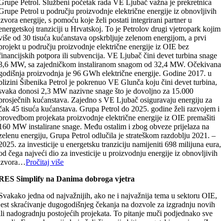
Grupe Petrol. Službeni početak rada VE Ljubač važna je prekretnica
Grupe Petrol u području proizvodnje električne energije iz obnovljivih
izvora energije, s pomoću koje želi postati integrirani partner u
energetskoj tranziciji u Hrvatskoj. To je Petrolov drugi vjetropark kojim
više od 30 tisuća kućanstava opskrbljuje zelenom energijom, a prvi
projekt u području proizvodnje električne energije iz OIE bez
financijskih potpora ili subvencija. VE Ljubač čini devet turbina snage
3,6 MW, sa zajedničkom instaliranom snagom od 32,4 MW. Očekivan
godišnja proizvodnja je 96 GWh električne energije. Godine 2017. u
blizini Šibenika Petrol je pokrenuo VE Glunča koju čini devet turbina,
svaka donosi 2,3 MW nazivne snage što je dovoljno za 15.000
prosječnih kućanstava. Zajedno s VE Ljubač osiguravaju energiju za
čak 45 tisuća kućanstava. Grupa Petrol do 2025. godine želi razvojem i
provedbom projekata proizvodnje električne energije iz OIE premašiti
160 MW instalirane snage. Među ostalim i zbog obveze prijelaza na
zelenu energiju, Grupa Petrol odlučila je strateškom razdoblju 2021. –
2025. za investicije u energetsku tranziciju namijeniti 698 milijuna eura
od čega najveći dio za investicije u proizvodnju energije iz obnovljivih
izvora…
Pročitaj više
RES Simplify na Danima dobroga vjetra
Svakako jedna od najvažnijih, ako ne i najvažnija tema u sektoru OIE,
jest skraćivanje dugogodišnjeg čekanja na dozvole za izgradnju novih
ili nadogradnju postojećih projekata. To pitanje muči podjednako sve