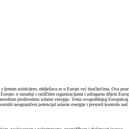
a s ljetnim solsticijem, obilježava se u Europi već tisućljećima. Ova pos
er Europe, u suradnji s različitim organizacijama i udrugama diljem Euro
 izvanrednim prednostima solarne energije. Tema ovogodišnjeg Europskog
ristili neograničeni potencijal solarne energije i preuzeli kontrolu nad