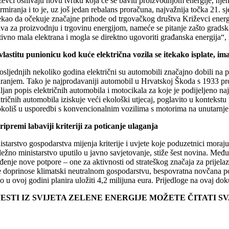
ževci osnivaju novu tvrtku koja će se baviti proizvodnjom energije, nje
rmiranja i to je, uz još jedan rebalans proračuna, najvažnija točka 21.
rekao da očekuje značajne prihode od trgovačkog društva Križevci energij
iva za proizvodnju i trgovinu energijom, nameće se pitanje zašto grads
ativno mala elektrana i mogla se direktno ugovoriti građanska energija“
vlastitu punionicu kod kuće električna vozila se itekako isplate, i
sljednjih nekoliko godina električni su automobili značajno dobili na p
aranjem. Tako je najprodavaniji automobil u Hrvatskoj Škoda s 1933 pro
ljan popis električnih automobila i motocikala za koje je podijeljeno na
tričnih automobila iziskuje veći ekološki utjecaj, poglavito u kontekstu
okoliš u usporedbi s konvencionalnim vozilima s motorima na unutarnj
ripremi labaviji kriteriji za poticanje ulaganja
istarstvo gospodarstva mijenja kriterije i uvjete koje poduzetnici mora
ležno ministarstvo uputilo u javno savjetovanje, stiže šest novina. Međ
enje nove potpore – one za aktivnosti od strateškog značaja za prijelaz 
e doprinose klimatski neutralnom gospodarstvu, bespovratna novčana po
o u ovoj godini planira uložiti 4,2 milijuna eura. Prijedloge na ovaj d
JESTI IZ SVIJETA ZELENE ENERGIJE MOŽETE ČITATI 