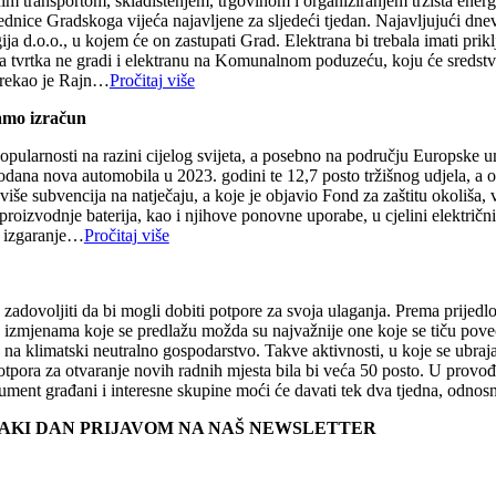
nim transportom, skladištenjem, trgovinom i organiziranjem tržišta ene
 sjednice Gradskoga vijeća najavljene za sljedeći tjedan. Najavljujući d
a d.o.o., u kojem će on zastupati Grad. Elektrana bi trebala imati prik
ka tvrtka ne gradi i elektranu na Komunalnom poduzeću, koju će sredst
, rekao je Rajn…
Pročitaj više
mamo izračun
opularnosti na razini cijelog svijeta, a posebno na području Europske un
dana nova automobila u 2023. godini te 12,7 posto tržišnog udjela, a o
jviše subvencija na natječaju, a koje je objavio Fond za zaštitu okoliša
 proizvodnje baterija, kao i njihove ponovne uporabe, u cjelini električ
e izgaranje…
Pročitaj više
ju zadovoljiti da bi mogli dobiti potpore za svoja ulaganja. Prema pri
u izmjenama koje se predlažu možda su najvažnije one koje se tiču poveć
na klimatski neutralno gospodarstvo. Takve aktivnosti, u koje se ubrajaj
tpora za otvaranje novih radnih mjesta bila bi veća 50 posto. U provođ
okument građani i interesne skupine moći će davati tek dva tjedna, odno
SVAKI DAN PRIJAVOM NA NAŠ NEWSLETTER