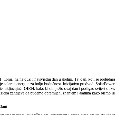
 lipnja, na najduži i najsvjetliji dan u godini. Taj dan, koji se podudar
enje solarne energije za bolju budućnost. Inicijativu predvodi SolarPow
e, uključujući
OIEH
, kako bi obilježio ovaj dan i podigao svijest o
nzicija zahtijeva da budemo opremljeni znanjem i alatima kako bismo isko
ađani