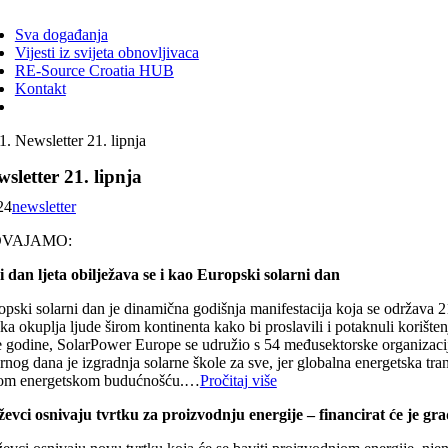
ggle
vigation
Sva događanja
Vijesti iz svijeta obnovljivaca
RE-Source Croatia HUB
Kontakt
Newsletter 21. lipnja
sletter 21. lipnja
24
newsletter
DVAJAMO:
i dan ljeta obilježava se i kao Europski solarni dan
pski solarni dan je dinamična godišnja manifestacija koja se održava 21.
ika okuplja ljude širom kontinenta kako bi proslavili i potaknuli korišt
 godine, SolarPower Europe se udružio s 54 međusektorske organizacij
rnog dana je izgradnja solarne škole za sve, jer globalna energetska tra
om energetskom budućnošću.…
Pročitaj više
ževci osnivaju tvrtku za proizvodnju energije – financirat će je gr