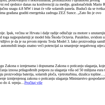
rgijom, poslovanjem s nekretninama, promidžbom i djelatnosti javnog
nevni red sjednice danas na konferenciji za medije, gradonačelnik Mario 
ljučnu snagu 4.8 MW i imat će više solarnih panela. Budući da se tvrtka
vima građana graditi energetska zadruga ZEZ Sunce. „Zato što je ovo
ije. Ipak, većina se Hrvata i dalje radije odlučuje za motore s unutarnj
d toga najpopularniji je model bila Škoda Octavia. Paralelno, uvidom u
, vidljivo je da je na prvom mjestu Tesla Model 3. Iako proizvodnja sami
ni automobili imaju znatno veći potencijal za smanjenje negativnog utjec
jedlogu Zakona o izmjenama i dopunama Zakona o poticanju ulaganja, koje
anja iznosa prilagođenih potpora za ulaganja viša od 50 milijuna eura 
u proizvodnja baterija, solarnih ploča, vjetroturbina, dizalica topline…
enje izmijenjenog zakona o poticanju ulaganja Ministarstvo gospodarst
sno do 4. srpnja…
Pročitaj više