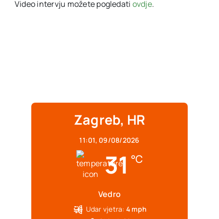
Video intervju možete pogledati
ovdje
.
Zagreb, HR
11:01,
09/08/2026
31
°C
Vedro
Udar vjetra:
4 mph