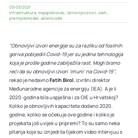
03/03/2021
infrastruktura
,
majapokrovac
,
obnovljiviizvori
,
oieh
,
premijskimodel
,
zelenivodik
“Obnovljivi izvori energije su za razliku od fosilnih
goriva pobijedili Covid-19 jer su jedina tehnologija
koja je prošle godine zabilježila rast. Mogli bismo
reći da su obnovljivi izvori ‘imuni’ na Covid-19”
,
rekao je nedavno
Fatih Birol
, izvršni direktor
Međunarodne agencije za energiju (IEA). A je li
2020. godina bila uspješna i za OIE u Hrvatskoj?
Koliko je obnovljivih kapaciteta dodano 2020.
godine, koliko se očekuje ove godine i koliko je
projekata još uvijek u pripremi? To su samo neka
pitanja koje su iznjedrila tijekom video intervjuu s