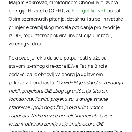
Majom Pokrovac
, direktoricom Obnovljivih izvora
energije Hrvatske (OIEH), za
Energetika.NET
portal.
Osim spomenutih pitanja, dotaknuli su se i hrvatske
primjene premijskog modela poticanja proizvodnje
iz OIE, regulatornog okvira, investicija u mrežu,
zelenog vodika…
Pokrovac je rekla da se u potpunosti slaže sa
stavom izvršnog direktora IEA-e Fatiha Birola,
dodavši da je obnovljiva energija uglavnom
pokazala trend rasta.
“Covid-19 je odgodio izgradnju
nekih projekata OIE zbog ograničenja tijekom
lockdowna. Fosilni projekti su, s druge strane,
stagnirali i prije nego što je ova kriza uopće
započela. Nitko ih više ne želi financirati. Ova je
kriza motivirala zemlje koje imaju dobre OIE