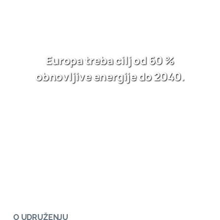
Europa treba cilj od 60 %
obnovljive energije do 2040.
O UDRUŽENJU