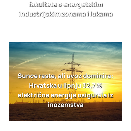
fakulteta o energetskim
industrijskim zonama i lukama
Sunce raste, ali uvoz dominira:
Hrvatska u lipnju 32,7 %
električne energije osigurala iz
inozemstva