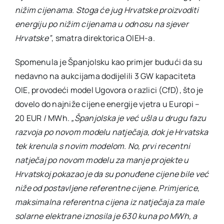
nižim cijenama. Stoga će jug Hrvatske proizvoditi
energiju po nižim cijenama u odnosu na sjever
Hrvatske”
, smatra direktorica OIEH-a.
Spomenula je Španjolsku kao primjer budući da su
nedavno na aukcijama dodijelili 3 GW kapaciteta
OIE, provodeći model Ugovora o razlici (CfD), što je
dovelo do najniže cijene energije vjetra u Europi –
20 EUR / MWh.
„Španjolska je već ušla u drugu fazu
razvoja po novom modelu natječaja, dok je Hrvatska
tek krenula s novim modelom. No, prvi recentni
natječaj po novom modelu za manje projekte u
Hrvatskoj pokazao je da su ponuđene cijene bile već
niže od postavljene referentne cijene. Primjerice,
maksimalna referentna cijena iz natječaja za male
solarne elektrane iznosila je 630 kuna po MWh, a