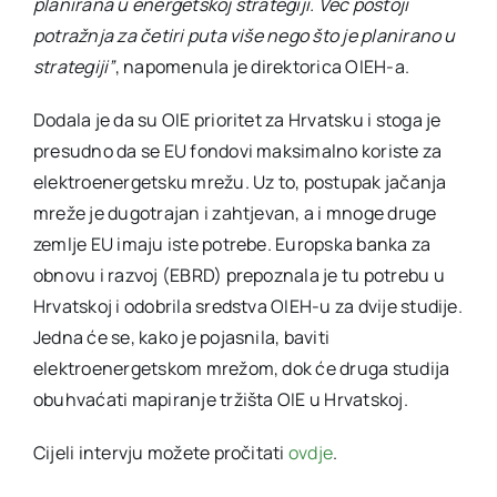
planirana u energetskoj strategiji. Već postoji
potražnja za četiri puta više nego što je planirano u
strategiji”
, napomenula je direktorica OIEH-a.
Dodala je da su OIE prioritet za Hrvatsku i stoga je
presudno da se EU fondovi maksimalno koriste za
elektroenergetsku mrežu. Uz to, postupak jačanja
mreže je dugotrajan i zahtjevan, a i mnoge druge
zemlje EU imaju iste potrebe. Europska banka za
obnovu i razvoj (EBRD) prepoznala je tu potrebu u
Hrvatskoj i odobrila sredstva OIEH-u za dvije studije.
Jedna će se, kako je pojasnila, baviti
elektroenergetskom mrežom, dok će druga studija
obuhvaćati mapiranje tržišta OIE u Hrvatskoj.
Cijeli intervju možete pročitati
ovdje
.