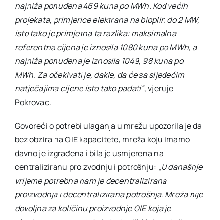
najniža ponuđena 469 kuna po MWh. Kod većih
projekata, primjerice elektrana na bioplin do 2 MW,
isto tako je primjetna ta razlika: maksimalna
referentna cijena je iznosila 1080 kuna po MWh, a
najniža ponuđena je iznosila 1049, 98 kuna po
MWh. Za očekivati je, dakle, da će sa sljedećim
natječajima cijene isto tako padati“
, vjeruje
Pokrovac.
Govoreći o potrebi ulaganja u mrežu upozorila je da
bez obzira na OIE kapacitete, mreža koju imamo
davno je izgrađena i bila je usmjerena na
centraliziranu proizvodnju i potrošnju: „
U današnje
vrijeme potrebna nam je decentralizirana
proizvodnja i decentralizirana potrošnja. Mreža nije
dovoljna za količinu proizvodnje OIE koja je