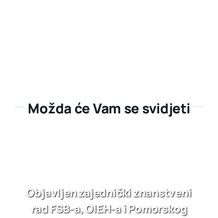
Možda će Vam se svidjeti
Objavljen zajednički znanstveni
rad FSB-a, OIEH-a i Pomorskog