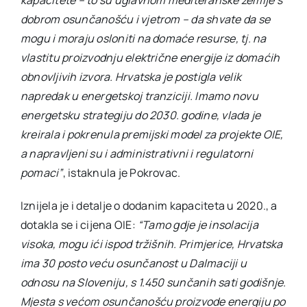
kapacitete – to su uglavnom mediteranske zemlje s
dobrom osunčanošću i vjetrom – da shvate da se
mogu i moraju osloniti na domaće resurse, tj. na
vlastitu proizvodnju električne energije iz domaćih
obnovljivih izvora. Hrvatska je postigla velik
napredak u energetskoj tranziciji. Imamo novu
energetsku strategiju do 2030. godine, vlada je
kreirala i pokrenula premijski model za projekte OIE,
a napravljeni su i administrativni i regulatorni
pomaci”
, istaknula je Pokrovac.
Iznijela je i detalje o dodanim kapaciteta u 2020., a
dotakla se i cijena OIE:
“Tamo gdje je insolacija
visoka, mogu ići ispod tržišnih. Primjerice, Hrvatska
ima 30 posto veću osunčanost u Dalmaciji u
odnosu na Sloveniju, s 1.450 sunčanih sati godišnje.
Mjesta s većom osunčanošću proizvode energiju po