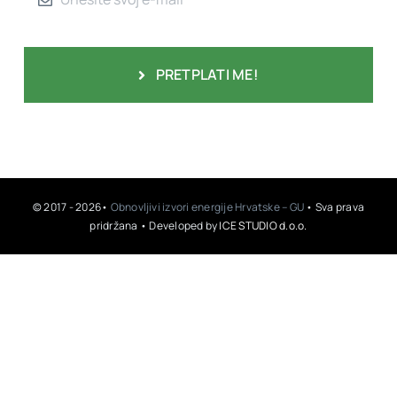
PRETPLATI ME!
© 2017 - 2026•
Obnovljivi izvori energije Hrvatske – GU
• Sva prava
pridržana • Developed by
ICE STUDIO d.o.o.