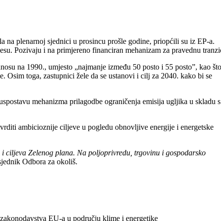
na plenarnoj sjednici u prosincu prošle godine, priopćili su iz EP-a.
cesu. Pozivaju i na primjereno financiran mehanizam za pravednu tranzic
nosu na 1990., umjesto „najmanje između 50 posto i 55 posto”, kao što
Osim toga, zastupnici žele da se ustanovi i cilj za 2040. kako bi se
a uspostavu mehanizma prilagodbe ograničenja emisija ugljika u skladu s
tvrditi ambicioznije ciljeve u pogledu obnovljive energije i energetske
 i ciljeva Zelenog plana. Na poljoprivredu, trgovinu i gospodarsko
jednik Odbora za okoliš.
log zakonodavstva EU-a u području klime i energetike