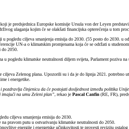
oji je predsjednica Europske komisije Ursula von der Leyen predstavila 
rživog ulaganja kojim će se olakšati financijska opterećenja u tom pro
 u pogledu ciljeva smanjenja emisija do 2030. (55 posto do 2030. u od
ferencije UN-a o klimatskim promjenama koja će se održati u studenome. 
i do 2050.
ma u pogledu klimatske neutralnosti diljem svijeta, Parlament poziva n
e ciljeva Zelenog plana. Upozorili su i da je do lipnja 2021. potrebno u
ime i energetike.
pozdravlja činjenicu da će postojati dosljednost između politika Unije
ati imajući na umu Zeleni plan”
, rekao je
Pascal Canfin
(RE, FR), preds
ledu ciljeva smanjenja emisija do 2030.
de na pravom putu u ostvarivanju klimatske neutralnosti do 2050.
bnovljive energije i energetske učinkovitosti te provesti reviziju osta