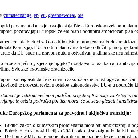
20
climatechange
,
ep
,
eu
,
greennewdeal
,
oie
opski parlament danas je usvojio stajalište o Europskom zelenom planu k
tupnici pozdravljaju Europski zeleni plan i podupiru ambiciozan plan od
lament želi da budući zakon o klimatskim promjenama bude ambiciozniji
dložila Komisija). EU bi o tim planovima trebao odlučiti puno prije kon
guralo da EU bude na pravom putu u ostvarivanju klimatske neutralnost
o bi se spriječilo „istjecanje ugljika“ uzrokovano razlikama u ambicija
ilima Svjetske trgovinske organizacije.
upnici su naglasili da će izmijeniti zakonodavne prijedloge za postizanj
kovitosti te provesti reviziju ostalog zakonodavstva EU-a u području kl
rlament je velikom većinom podržao prijedlog Komisije za Zeleni plan i 
vljanje te ostala područja politika morat će se sada gledati i analizir
uke Europskog parlamenta za pravednu i uključivu tranziciju:
Budući zakon o klimatskim promjenama mora biti ambiciozniji u pog
Potrebno je ustanoviti i cilj za 2040. kako bi se osiguralo da EU bu
Do lipnja 2021. potrebno je utvrditi ambicioznije ciljeve u pogledu o