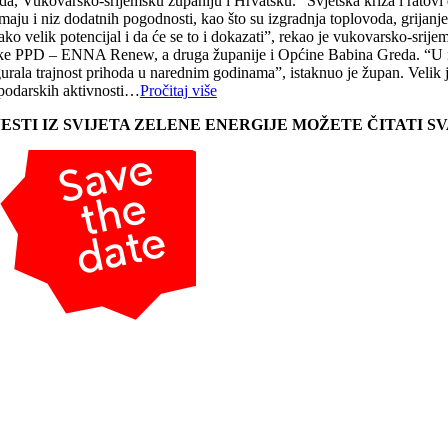
a, Vukovarsko-srijemsku županiju i Hrvatsku. “Svjetska kriza i ratovi do
 imaju i niz dodatnih pogodnosti, kao što su izgradnja toplovoda, grija
ako velik potencijal i da će se to i dokazati”, rekao je vukovarsko-sri
tke PPD – ENNA Renew, a druga županije i Općine Babina Greda. “U nadol
urala trajnost prihoda u narednim godinama”, istaknuo je župan. Velik j
podarskih aktivnosti…
Pročitaj više
JESTI IZ SVIJETA ZELENE ENERGIJE MOŽETE ČITATI 