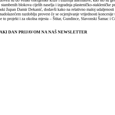
veli su do velike energetske krize i traženja alternative, kao što su geo
nje stambenih blokova cijelih naselja i izgradnja plasteničko-staklenič
jemski župan Damir Dekanić, dodavši kako na relativno maloj udaljenosti 
azećem razdoblju provest će se ocjenjivanje vrijednosti koncesije te 
e to projekt i za okolna mjesta – Štitar, Gundince, Slavonski Šamac i C
SVAKI DAN PRIJAVOM NA NAŠ NEWSLETTER