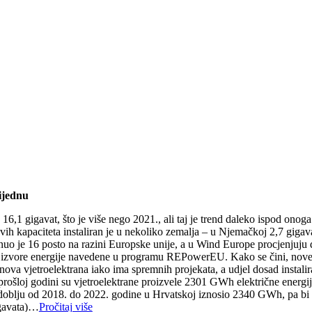
nijednu
,1 gigavat, što je više nego 2021., ali taj je trend daleko ispod onoga š
h kapaciteta instaliran je u nekoliko zemalja – u Njemačkoj 2,7 gigava
gnuo je 16 posto na razini Europske unije, a u Wind Europe procjenjuju 
ive izvore energije navedene u programu REPowerEU. Kako se čini, nove 
a nova vjetroelektrana iako ima spremnih projekata, a udjel dosad instal
prošloj godini su vjetroelektrane proizvele 2301 GWh električne energij
doblju od 2018. do 2022. godine u Hrvatskoj iznosio 2340 GWh, pa bi za
egavata)…
Pročitaj više