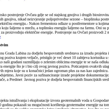
insko postrojenje Ovčara gdje se od stajskog gnojiva i drugih biosirovina
nih gnojiva, nikad neizvjesnije poljoprivredne sezone – bioplinska pos
i električnu energiju.- Nakon fermentora odlaze u postfermentore u koji
uju koju šaljemo u mrežu, a toplinsku energiju šaljemo na farmu. Oni su 
 za proizvodnju električne energije. Postrojenje na Ovčari proizvodi 2
e
stvim
unu Grada Labina za dodjelu bespovratnih sredstava za izradu projekta 
nog poziva krajem veljače, pristiglo je već deset 10 zahtjeva korisnik
o naši građani razmišljaju o zelenim oblicima energije te se naša odlu
 energije što je i bio cilj ovog javnog poziva. Poticanjem ovakvih ulagan
h mjera koje su u konačnici jedan ogroman plus za nas kao zajednicu. P
 Podsjetimo, Javni poziv za sufinanciranje izrade projektne dokumentacij
če, a Predmet Javnog poziva je dodjela bespovratnih financijskih sreds
jekta istraživanja i eksploatacije izvora geotermalnih voda u Gospoda
40 godina pokazali su mogućnosti korištenja geotermalne energije na tom