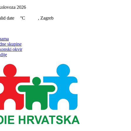
Skip
kolovoza 2026
to
content
lid date
°C
, Zagreb
on
nama
dne skupine
konski okvir
dije