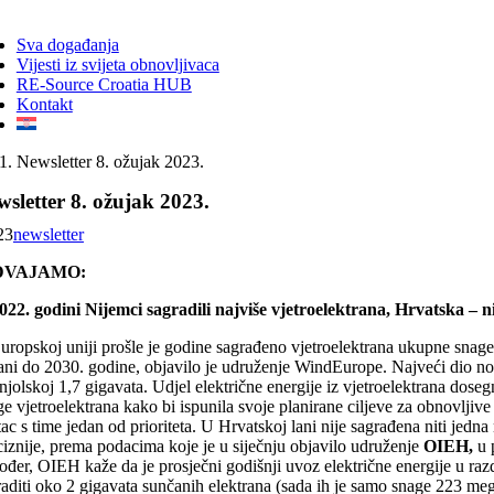
ggle
vigation
Sva događanja
Vijesti iz svijeta obnovljivaca
RE-Source Croatia HUB
Kontakt
Newsletter 8. ožujak 2023.
sletter 8. ožujak 2023.
23
newsletter
DVAJAMO:
022. godini Nijemci sagradili najviše vjetroelektrana, Hrvatska – 
ropskoj uniji prošle je godine sagrađeno vjetroelektrana ukupne snage 16
ani do 2030. godine, objavilo je udruženje WindEurope. Najveći dio novi
jolskoj 1,7 gigavata. Udjel električne energije iz vjetroelektrana dose
ge vjetroelektrana kako bi ispunila svoje planirane ciljeve za obnovlj
ac s time jedan od prioriteta. U Hrvatskoj lani nije sagrađena niti jedn
ciznije, prema podacima koje je u siječnju objavilo udruženje
OIEH,
u 
ođer, OIEH kaže da je prosječni godišnji uvoz električne energije u raz
raditi oko 2 gigavata sunčanih elektrana (sada ih je samo snage 223 m