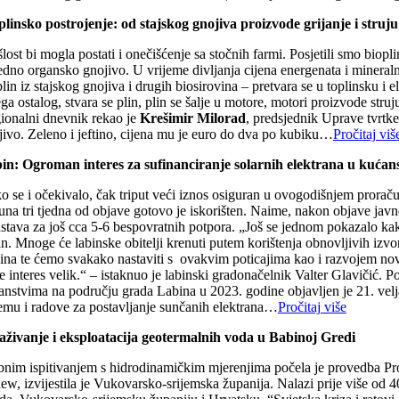
plinsko postrojenje: od stajskog gnojiva proizvode grijanje i struju
lost bi mogla postati i onečišćenje sa stočnih farmi. Posjetili smo biopl
jedno organsko gnojivo. U vrijeme divljanja cijena energenata i mineral
lin iz stajskog gnojiva i drugih biosirovina – pretvara se u toplinsku 
ga ostalog, stvara se plin, plin se šalje u motore, motori proizvode str
ionalni dnevnik rekao je
Krešimir Milorad
, predsjednik Uprave tvrtke
jivo. Zeleno i jeftino, cijena mu je euro do dva po kubiku…
Pročitaj viš
in: Ogroman interes za sufinanciranje solarnih elektrana u kućan
o se i očekivalo, čak triput veći iznos osiguran u ovogodišnjem prorač
una tri tjedna od objave gotovo je iskorišten. Naime, nakon objave jav
dstava za još cca 5-6 bespovratnih potpora. „Još se jednom pokazalo kak
n. Mnoge će labinske obitelji krenuti putem korištenja obnovljivih izvora
ina te ćemo svakako nastaviti s ovakvim poticajima kao i razvojem novi
je interes velik.“ – istaknuo je labinski gradonačelnik Valter Glavičić.
anstvima na području grada Labina u 2023. godine objavljen je 21. velja
emu i radove za postavljanje sunčanih elektrana…
Pročitaj više
raživanje i eksploatacija geotermalnih voda u Babinoj Gredi
bnim ispitivanjem s hidrodinamičkim mjerenjima počela je provedba Pro
ew, izvijestila je Vukovarsko-srijemska županija. Nalazi prije više od 