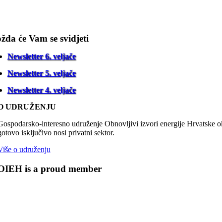
žda će Vam se svidjeti
Newsletter 6. veljače
Newsletter 5. veljače
Newsletter 4. veljače
O UDRUŽENJU
Gospodarsko-interesno udruženje Obnovljivi izvori energije Hrvatske oku
gotovo isključivo nosi privatni sektor.
Više o udruženju
OIEH is a proud member