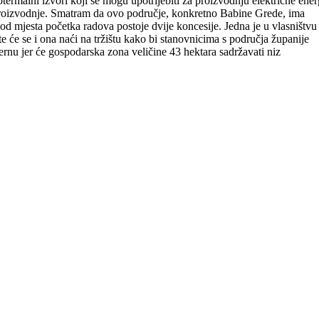
termalni izvori koji se mogu upotrijebiti za proizvodnju električne ener
ke proizvodnje. Smatram da ovo područje, konkretno Babine Grede, ima
od mjesta početka radova postoje dvije koncesije. Jedna je u vlasništvu
će se i ona naći na tržištu kako bi stanovnicima s područja županije
ernu jer će gospodarska zona veličine 43 hektara sadržavati niz