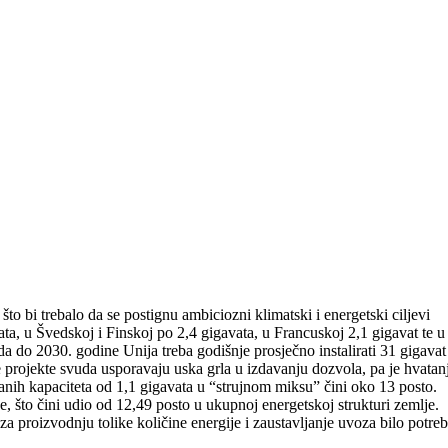
to bi trebalo da se postignu ambiciozni klimatski i energetski ciljevi
ta, u Švedskoj i Finskoj po 2,4 gigavata, u Francuskoj 2,1 gigavat te u
da do 2030. godine Unija treba godišnje prosječno instalirati 31 gigavat
projekte svuda usporavaju uska grla u izdavanju dozvola, pa je hvatan
iranih kapaciteta od 1,1 gigavata u “strujnom miksu” čini oko 13 posto.
e, što čini udio od 12,49 posto u ukupnoj energetskoj strukturi zemlje.
 proizvodnju tolike količine energije i zaustavljanje uvoza bilo potre