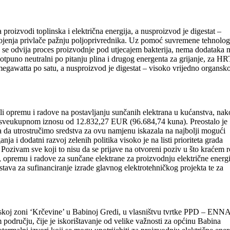
 proizvodi toplinska i električna energija, a nusproizvod je digestat –
trojenja privlače pažnju poljoprivrednika. Uz pomoć suvremene tehnolog
ma se odvija proces proizvodnje pod utjecajem bakterija, nema dodataka n
potpuno neutralni po pitanju plina i drugog energenta za grijanje, za HR
 megawatta po satu, a nusproizvod je digestat – visoko vrijedno organsk
ili opremu i radove na postavljanju sunčanih elektrana u kućanstva, na
a u sveukupnom iznosu od 12.832,27 EUR (96.684,74 kuna). Preostalo je
ka da utrostručimo sredstva za ovu namjenu iskazala na najbolji mogući
ja i dodatni razvoj zelenih politika visoko je na listi prioriteta grada
ozivam sve koji to nisu da se prijave na otvoreni poziv u što kraćem 
e, opremu i radove za sunčane elektrane za proizvodnju električne energi
tava za sufinanciranje izrade glavnog elektrotehničkog projekta te za
rskoj zoni ‘Krčevine’ u Babinoj Gredi, u vlasništvu tvrtke PPD – ENN
 području, čije je iskorištavanje od velike važnosti za općinu Babina