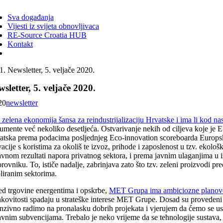
ggle
vigation
Sva događanja
Vijesti iz svijeta obnovljivaca
RE-Source Croatia HUB
Kontakt
Newsletter, 5. veljače 2020.
sletter, 5. veljače 2020.
20
newsletter
i zelena ekonomija šansa za reindustrijalizaciju Hrvatske i ima li kod nas
umente već nekoliko desetljeća. Ostvarivanje nekih od ciljeva koje je E
atska prema podacima posljednjeg Eco-innovation scoreboarda Europske u
acije s koristima za okoliš te izvoz, prihode i zaposlenost u tzv. ekolo
avnom rezultati napora privatnog sektora, i prema javnim ulaganjima u i
ovniku. To, ističe nadalje, zabrinjava zato što tzv. zeleni proizvodi pr
bliranim sektorima.
ed trgovine energentima i opskrbe,
MET Grupa ima ambiciozne planove u 
nkovitosti spadaju u strateške interese MET Grupe. Dosad su provedeni r
enzivno radimo na pronalasku dobrih projekata i vjerujem da ćemo se usk
avnim subvencijama. Trebalo je neko vrijeme da se tehnologije sustava,