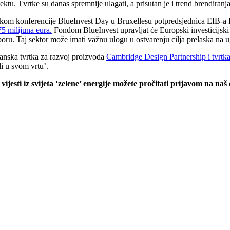
ektu. Tvrtke su danas spremnije ulagati, a prisutan je i trend brendira
ekom konferencije BlueInvest Day u Bruxellesu potpredsjednica EIB-a E
75 milijuna eura.
Fondom BlueInvest upravljat će Europski investicijski 
poru. Taj sektor može imati važnu ulogu u ostvarenju cilja prelaska na 
tanska tvrtka za razvoj proizvoda
Cambridge Design Partnership i tvrtka 
i u svom vrtu’.
 vijesti iz svijeta ‘zelene’ energije možete pročitati prijavom na naš