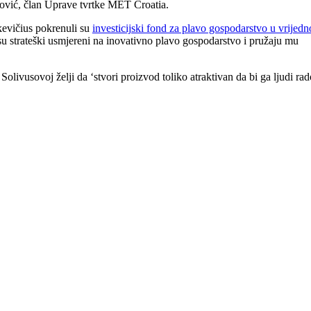
tković, član Uprave tvrtke MET Croatia.
kevičius pokrenuli su
investicijski fond za plavo gospodarstvo u vrijedn
 su strateški usmjereni na inovativno plavo gospodarstvo i pružaju mu
olivusovoj želji da ‘stvori proizvod toliko atraktivan da bi ga ljudi rad