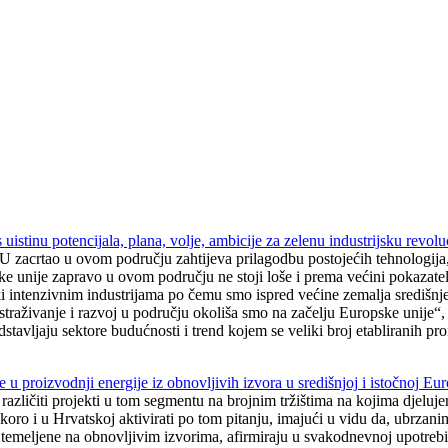
 uistinu potencijala, plana, volje, ambicije za zelenu industrijsku revolu
U zacrtao u ovom području zahtijeva prilagodbu postojećih tehnologija, 
nije zapravo u ovom području ne stoji loše i prema većini pokazatelja
ški intenzivnim industrijama po čemu smo ispred većine zemalja središnje
straživanje i razvoj u području okoliša smo na začelju Europske unije“,
edstavljaju sektore budućnosti i trend kojem se veliki broj etabliranih p
proizvodnji energije iz obnovljivih izvora u središnjoj i istočnoj Eur
azličiti projekti u tom segmentu na brojnim tržištima na kojima djeluje
oro i u Hrvatskoj aktivirati po tom pitanju, imajući u vidu da, ubrzani
 temeljene na obnovljivim izvorima, afirmiraju u svakodnevnoj upotrebi