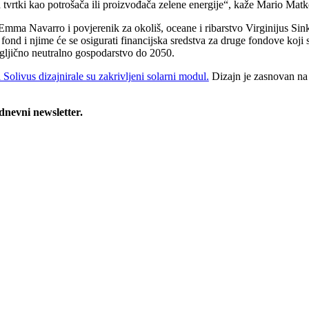
nja tvrtki kao potrošača ili proizvođača zelene energije“, kaže Mario Ma
mma Navarro i povjerenik za okoliš, oceane i ribarstvo Virginijus Sin
fond i njime će se osigurati financijska sredstva za druge fondove koji
ugljično neutralno gospodarstvo do 2050.
Solivus dizajnirale su zakrivljeni solarni modul.
Dizajn je zasnovan na S
 dnevni newsletter.