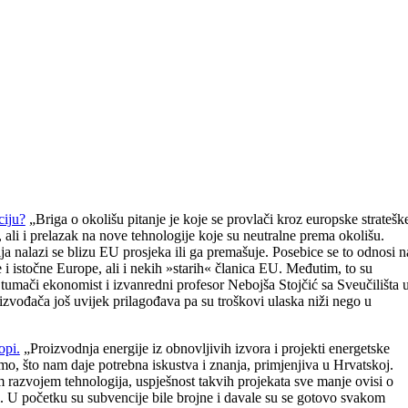
ciju?
„Briga o okolišu pitanje je koje se provlači kroz europske stratešk
ali i prelazak na nove tehnologije koje su neutralne prema okolišu.
 nalazi se blizu EU prosjeka ili ga premašuje. Posebice se to odnosi n
 i istočne Europe, ali i nekih »starih« članica EU. Međutim, to su
 tumači ekonomist i izvanredni profesor Nebojša Stojčić sa Sveučilišta 
roizvođača još uvijek prilagođava pa su troškovi ulaska niži nego u
opi.
„Proizvodnja energije iz obnovljivih izvora i projekti energetske
mo, što nam daje potrebna iskustva i znanja, primjenjiva u Hrvatskoj.
m razvojem tehnologija, uspješnost takvih projekata sve manje ovisi o
. U početku su subvencije bile brojne i davale su se gotovo svakom