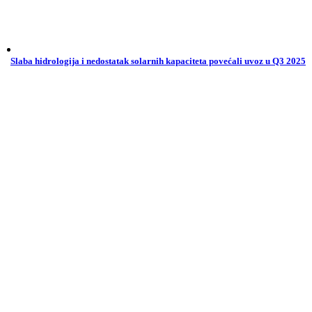
Slaba hidrologija i nedostatak solarnih kapaciteta povećali uvoz u Q3 2025