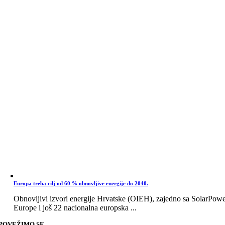
Europa treba cilj od 60 % obnovljive energije do 2040.
Obnovljivi izvori energije Hrvatske (OIEH), zajedno sa SolarPow
Europe i još 22 nacionalna europska ...
POVEŽIMO SE