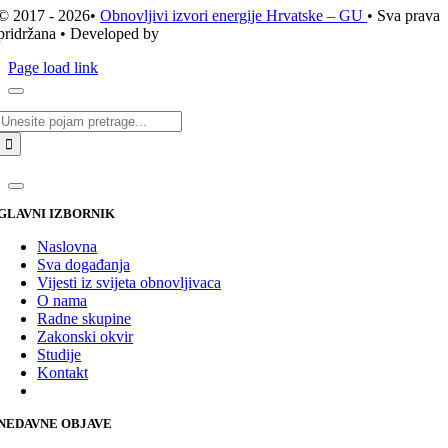
© 2017 - 2026•
Obnovljivi izvori energije Hrvatske – GU
• Sva prava
pridržana • Developed by
ICE STUDIO d.o.o.
Page load link
Traži...
GLAVNI IZBORNIK
Naslovna
Sva događanja
Vijesti iz svijeta obnovljivaca
O nama
Radne skupine
Zakonski okvir
Studije
Kontakt
NEDAVNE OBJAVE