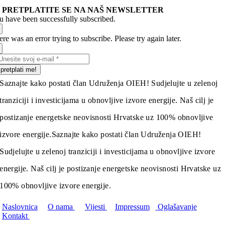
PRETPLATITE SE NA NAŠ NEWSLETTER
u have been successfully subscribed.
re was an error trying to subscribe. Please try again later.
pretplati me!
Saznajte kako postati član Udruženja OIEH! Sudjelujte u zelenoj
tranziciji i investicijama u obnovljive izvore energije. Naš cilj je
postizanje energetske neovisnosti Hrvatske uz 100% obnovljive
izvore energije.
Saznajte kako postati član Udruženja OIEH!
Sudjelujte u zelenoj tranziciji i investicijama u obnovljive izvore
energije. Naš cilj je postizanje energetske neovisnosti Hrvatske uz
100% obnovljive izvore energije.
Naslovnica
O nama
Vijesti
Impressum
Oglašavanje
Kontakt