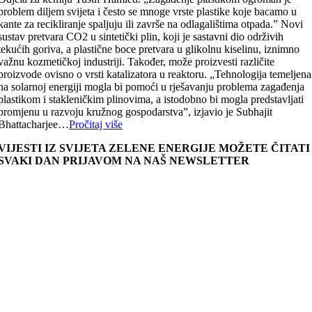
problem diljem svijeta i često se mnoge vrste plastike koje bacamo u
kante za recikliranje spaljuju ili završe na odlagalištima otpada.” Novi
sustav pretvara CO2 u sintetički plin, koji je sastavni dio održivih
tekućih goriva, a plastične boce pretvara u glikolnu kiselinu, iznimno
važnu kozmetičkoj industriji. Također, može proizvesti različite
proizvode ovisno o vrsti katalizatora u reaktoru. „Tehnologija temeljena
na solarnoj energiji mogla bi pomoći u rješavanju problema zagađenja
plastikom i stakleničkim plinovima, a istodobno bi mogla predstavljati
promjenu u razvoju kružnog gospodarstva”, izjavio je Subhajit
Bhattacharjee…
Pročitaj više
VIJESTI IZ SVIJETA ZELENE ENERGIJE MOŽETE ČITATI
SVAKI DAN PRIJAVOM NA NAŠ NEWSLETTER