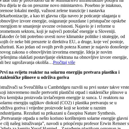
Vlade bilo je predviđeno da se Ministarstvo infrastrukture podijeli na
dva dijela te da on preuzme novo ministarstvo. Posebno je istaknuo,
prenose lokalni mediji, važnost zelene tranzicije i nastavka
dekarbonizacije, a kao tri glavna cilja naveo je poticanje ulaganja u
obnovljive izvore energije, osiguranje pouzdane i pristupačne opskrbe
energijom te smanjenje uvozne ovisnosti. Najavio je i reforme u
prometnom sektoru, koji je najveći potrošač energije u Sloveniji.
Također će biti potrebno uvesti nove klimatske politike i strategije, od
kojih će neke biti preuzete iz direktiva EU, a druge, koje već postoje,
ažurirati. Kao jedan od svojih prvih poteza Kumer je najavio donošenje
novog zakona o obnovljivim izvorima energije. Ideja je novim
rješenjima olakšati postavljanje elektrana na obnovljive izvore energije,
ali bez ugrožavanja okoliša…
Pročitaj više
Prvi na svijetu reaktor na solarnu energiju pretvara plastiku i
stakleničke plinove u održiva goriva
Istraživači sa Sveučilišta u Cambridgeu razvili su prvi sustav takve vrst
koji istovremeno može pretvoriti plastični otpad i stakleničke plinove u
dva kemijska proizvoda izvlačenjem energije iz sunca. U reaktoru na
solarnu energiju ugljikov dioksid (CO2) i plastika pretvaraju se u
održiva goriva i vrijedne proizvode koji se koriste u raznim
industrijama. Rezultati su prikazani u časopisu Nature Synthesis.
„Pretvaranje otpada u nešto korisno korištenjem solarne energije glavni
je cilj našeg istraživanja”, navodi u priopćenju profesor Erwin Reisner 
Odjela za kemiju Yusuf Hamied. „Zagađenje plastikom ogroman je