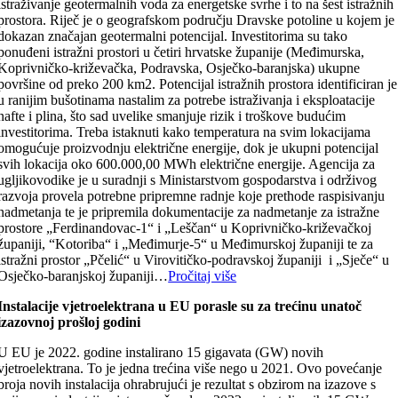
istraživanje geotermalnih voda za energetske svrhe i to na šest istražnih
prostora. Riječ je o geografskom području Dravske potoline u kojem je
dokazan značajan geotermalni potencijal. Investitorima su tako
ponuđeni istražni prostori u četiri hrvatske županije (Međimurska,
Koprivničko-križevačka, Podravska, Osječko-baranjska) ukupne
površine od preko 200 km2. Potencijal istražnih prostora identificiran je
u ranijim bušotinama nastalim za potrebe istraživanja i eksploatacije
nafte i plina, što sad uvelike smanjuje rizik i troškove budućim
investitorima. Treba istaknuti kako temperatura na svim lokacijama
omogućuje proizvodnju električne energije, dok je ukupni potencijal
svih lokacija oko 600.000,00 MWh električne energije. Agencija za
ugljikovodike je u suradnji s Ministarstvom gospodarstva i održivog
razvoja provela potrebne pripremne radnje koje prethode raspisivanju
nadmetanja te je pripremila dokumentacije za nadmetanje za istražne
prostore „Ferdinandovac-1“ i „Leščan“ u Koprivničko-križevačkoj
županiji, “Kotoriba“ i „Međimurje-5“ u Međimurskoj županiji te za
istražni prostor „Pčelić“ u Virovitičko-podravskoj županiji i „Sječe“ u
Osječko-baranjskoj županiji…
Pročitaj više
Instalacije vjetroelektrana u EU porasle su za trećinu unatoč
izazovnoj prošloj godini
U EU je 2022. godine instalirano 15 gigavata (GW) novih
vjetroelektrana. To je jedna trećina više nego u 2021. Ovo povećanje
broja novih instalacija ohrabrujući je rezultat s obzirom na izazove s