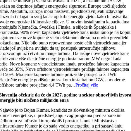
kojima se industrija vjetra suočavala u 2022., a instaliranih 15 GW
važan su doprinos jačanju energetske sigurnosti Europe uoči sljedeće
zime. Međutim, Europa mora nastaviti pojednostavnjivati izdavanje
dozvola i ulagati u svoj lanac opskrbe energije vjetra kako bi ostvarila
svoje energetske i klimatske ciljeve. U novim instaliranim kapacitetima
prednjače Njemačka, Švedska i Finska, a slijede ih Španjolska i
Francuska. 90% novih kapaciteta vjetroelektrana instalirano je na kopn
i gotovo sve nove kopnene vjetroelektrane bile su na novim greenfield
lokacijama. Nije bilo puno repoweringa postojećih vjetroelektrana jer
vlade još uvijek ne uviđaju da taj postupak utrostručuje njihovu
proizvodnju uz četvrtinu manje turbina. Današnje nove vjetroelektrane
proizvode više električne energije po instaliranom MW nego ikada
prije. Nove kopnene vjetroelektrane imaju prosječne faktore kapaciteta
veće od 35%. Nove offshore vjetroelektrane pružaju faktore kapaciteta
od 50%. Moderne kopnene turbine proizvode prosječno 3 TWh
električne energije godišnje po svakom instaliranom GW, a moderne
offshore turbine prosječno 4,4 TWh pa…
Pročitaj više
Slovenija očekuje da će do 2027. godine u sektor obnovljivih izvor
energije biti uloženo milijardu eura
Najavio je to Bojan Kumer, kandidat za slovenskog ministra okoliša,
klime i energetike, u predstavljanju svog programa pred saborskim
Odborom za infrastrukturu, okoliš i prostor. Unutar Ministarstva
infrastrukture Kumer je do sada vodio energetiku, a pri sastavljanju