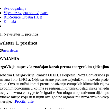
ggle
vigation
Sva događanja
Vijesti iz svijeta obnovljivaca
RE-Source Croatia HUB
Kontakt
Newsletter 1. prosinca
sletter 1. prosinca
20
newsletter
DVAJAMO:
rgoVizija napravila značajan korak prema energetskim rješenjim
rebačka
EnergoVizija
, članica
OIEH
, i Perpetual Next Conversions p
metana i bio-LNG-a. Obje su strane predane zajedničkom razvoju projekat
gije. Ovo su nužni koraci prema postizanju europskih klimatskih ciljeva 
izvodnim pogonima u kojima se regionalni organski ostaci niske vrijedn
ovljivih izvora energije te će igrati važnu ulogu u operativnom dijelu 
ovinske misije koju su u rujnu ove godine organizirali nizozemsko velep
energije…
Pročitaj više