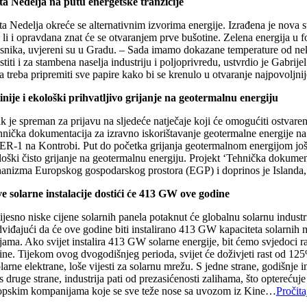
ta Nedelja na putu energetske tranzicije
a Nedelja okreće se alternativnim izvorima energije. Izrađena je nova stu
 li i opravdana znat će se otvaranjem prve bušotine. Zelena energija u f
isnika, uvjereni su u Gradu. – Sada imamo dokazane temperature od nekih
stiti i za stambena naselja industriju i poljoprivredu, ustvrdio je Gabr
a treba pripremiti sve papire kako bi se krenulo u otvaranje najpovoljn
tinije i ekološki prihvatljivo grijanje na geotermalnu energiju
k je spreman za prijavu na sljedeće natječaje koji će omogućiti ostvare
hnička dokumentacija za izravno iskorištavanje geotermalne energije na 
ER-1 na Kontrobi. Put do početka grijanja geotermalnom energijom još je
oški čisto grijanje na geotermalnu energiju. Projekt ‘Tehnička dokument
anizma Europskog gospodarskog prostora (EGP) i doprinos je Islanda, 
e solarne instalacije dostići će 413 GW ove godine
jesno niske cijene solarnih panela potaknut će globalnu solarnu industr
dviđajući da će ove godine biti instalirano 413 GW kapaciteta solarnih 
ijama. Ako svijet instalira 413 GW solarne energije, bit ćemo svjedoci
ne. Tijekom ovog dvogodišnjeg perioda, svijet će doživjeti rast od 125%
larne elektrane, loše vijesti za solarnu mrežu. S jedne strane, godišnje 
s druge strane, industrija pati od prezasićenosti zalihama, što optereć
opskim kompanijama koje se sve teže nose sa uvozom iz Kine…
Pročita