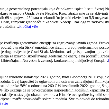
dija geotermalnog potencijala koja će pokazati isplati li se u Svetoj Ned
okusu je razvoja Grada Svete Nedelje. Kroz istraživanje će se aktivirati 
 69 stupnjeva, 25 litara u sekundi što je neki ekvivalent 5,5 megavata
ijel Deak, zamjenik gradonačelnika Svete Nedelje. Razloga za zadovoljstv
ije bušotine…
Pročitaj više
nje korištenja geotermalne energije za zagrijevanje javnih zgrada. Prove
području grada Siska’ omogućit će gradnju prvog geotermalnog postrojen
 dug, izvijestio je Grad Sisak. Međutim, sada je ispitivanjima potvrđen
acija za izravno iskorištavanje geotermalne energije na području grada 
Lihtenštajna i Norveške k zelenoj, konkurentnoj i uključivoj Europi…
iju na rekordne instalacije 2023. godine, tvrdi Bloomberg NEF koji je o
modula. Ovaj kapacitet će uglavnom biti ostvaren zahvaljujući Kini koj
 rasta od preko 58% u odnosu na 260 GW instaliranih 2022. godine, što
, što ukazuje da se udvostručenje raspoređenih godišnjih kapaciteta dogo
instalacije nastavljaju obarati rekorde, a Kina će ove godine izgraditi sk
uje cijene i marže proizvođača solarnih modula. Sve to dovodi do rekord
j više