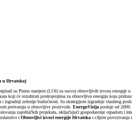
a u Hrvatskoj
otpisali su Pismo namjere (LOI) za razvoj obnovljivih izvora energije 
a koji će rezultirati postrojenjima za obnovljivu energiju koja pridon
i izgradnji zelenije budućnosti. Sa strategijom izgradnje vlastitog posl
osti pretvaraju u obnovljive proizvode.
EnergoVizija
posluje od 2009. 
poslovanja zajedničkih projekata, uključujući gospodarenje otpadom i in
oslanstvo i
Obnovljivi izvori energije Hrvatska
s ciljem povezivanja t