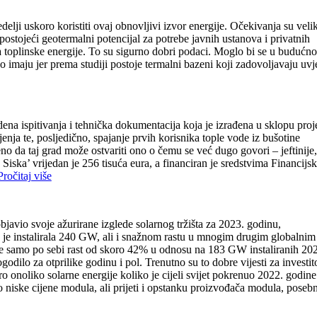
elji uskoro koristiti ovaj obnovljivi izvor energije. Očekivanja su velik
postojeći geotermalni potencijal za potrebe javnih ustanova i privatnih
 toplinske energije. To su sigurno dobri podaci. Moglo bi se u budućno
o imaju jer prema studiji postoje termalni bazeni koji zadovoljavaju uvj
dena ispitivanja i tehnička dokumentacija koja je izrađena u sklopu proj
ja te, posljedično, spajanje prvih korisnika tople vode iz bušotine
o da taj grad može ostvariti ono o čemu se već dugo govori – jeftinije,
Siska’ vrijedan je 256 tisuća eura, a financiran je sredstvima Financijs
Pročitaj više
bjavio svoje ažurirane izglede solarnog tržišta za 2023. godinu,
a je instalirala 240 GW, ali i snažnom rastu u mnogim drugim globalnim
 je samo po sebi rast od skoro 42% u odnosu na 183 GW instaliranih 20
dilo za otprilike godinu i pol. Trenutno su to dobre vijesti za investit
oro onoliko solarne energije koliko je cijeli svijet pokrenuo 2022. godine
no niske cijene modula, ali prijeti i opstanku proizvođača modula, poseb