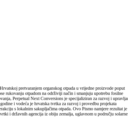
u Hrvatskoj pretvaranjem organskog otpada u vrijedne proizvode poput
ose rukovanju otpadom na održiviji način i smanjuju upotrebu fosilne
ovanja, Perpetual Next Conversions je specijaliziran za razvoj i upravlja
godine i vodeća je hrvatska tvrtka za razvoj i provedbu projekata
terakciju s lokalnim sakupljačima otpada. Ovo Pismo namjere rezultat je
vrtki i državnih agencija iz obiju zemalja, uglavnom u području solarne