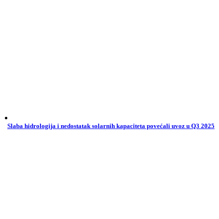
Slaba hidrologija i nedostatak solarnih kapaciteta povećali uvoz u Q3 2025