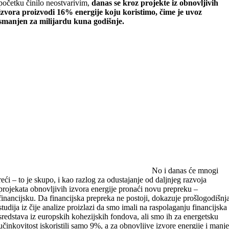
početku činilo neostvarivim,
danas se kroz projekte iz obnovljivih
izvora proizvodi 16% energije koju koristimo, čime je uvoz
smanjen za milijardu kuna godišnje.
No i danas će mnogi
reći – to je skupo, i kao razlog za odustajanje od daljnjeg razvoja
projekata obnovljivih izvora energije pronaći novu prepreku –
financijsku. Da financijska prepreka ne postoji, dokazuje prošlogodišnj
studija iz čije analize proizlazi da smo imali na raspolaganju financijska
sredstava iz europskih kohezijskih fondova, ali smo ih za energetsku
učinkovitost iskoristili samo 9%, a za obnovljive izvore energije i manj