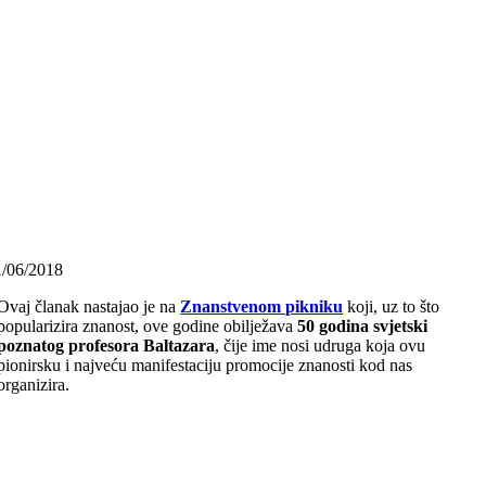
1/06/2018
Ovaj članak nastajao je na
Znanstvenom pikniku
koji, uz to što
popularizira znanost, ove godine obilježava
50 godina svjetski
poznatog profesora Baltazara
, čije ime nosi udruga koja ovu
pionirsku i najveću manifestaciju promocije znanosti kod nas
organizira.