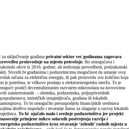
I za uključivanje građana
privatni sektor već godinama zagovara
provedbu proizvodnje na mjestu potrošnje
, što omogućava i
zakonski okvir iz 2016. godine, ali nedostaju provedbeni, podzakonski
akti. Stvorili bi građanima i poduzetnicima mogućnost da umanje svoj
trošak računa za električnu energiju, ili pak proizvedu svu količinu koja
im je potrebna, te viškove prodaju u elektroenergetsku mrežu. To je
moguće postići decentraliziranim razvojem mikrosolara na krovovima
svih zainteresiranih – obrtnika, poduzetnika, poljoprivrednih
gospodarstava, turističkih iznajmljivača, građana ili lokalnih
samouprava. To bi omogućilo preraspodjelu financijskih sredstava
kojima društvo raspolaže i stvaranje šansu za ulaganje u razvoj lokalnih
zajednica.
To bi ojačalo malo i srednje poduzetništvo jer projekt
masovnije primjene mikro solarnih postrojenja razvija i
energetsko poduzetništvo kroz stvaranje ‘zelenih’ radnih mjesta u