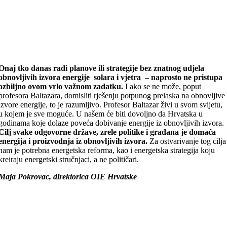
Onaj tko danas radi planove ili strategije bez znatnog udjela
obnovljivih izvora energije solara i vjetra – naprosto ne pristupa
ozbiljno ovom vrlo važnom zadatku.
I ako se ne može, poput
profesora Baltazara, domisliti rješenju potpunog prelaska na obnovljive
izvore energije, to je razumljivo. Profesor Baltazar živi u svom svijetu,
u kojem je sve moguće. U našem će biti dovoljno da Hrvatska u
godinama koje dolaze poveća dobivanje energije iz obnovljivih izvora.
Cilj svake odgovorne države, zrele politike i građana je domaća
energija i proizvodnja iz obnovljivih izvora.
Za ostvarivanje tog cilja
nam je potrebna energetska reforma, kao i energetska strategija koju
kreiraju energetski stručnjaci, a ne političari.
Maja Pokrovac, direktorica OIE Hrvatske