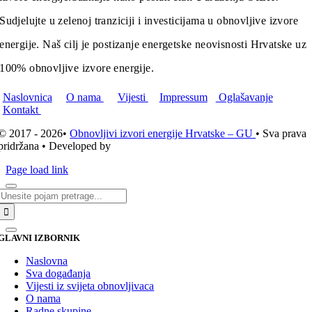
Sudjelujte u zelenoj tranziciji i investicijama u obnovljive izvore
energije. Naš cilj je postizanje energetske neovisnosti Hrvatske uz
100% obnovljive izvore energije.
Naslovnica
O nama
Vijesti
Impressum
Oglašavanje
Kontakt
© 2017 - 2026•
Obnovljivi izvori energije Hrvatske – GU
• Sva prava
pridržana • Developed by
ICE STUDIO d.o.o.
Page load link
Traži...
GLAVNI IZBORNIK
Naslovna
Sva događanja
Vijesti iz svijeta obnovljivaca
O nama
Radne skupine