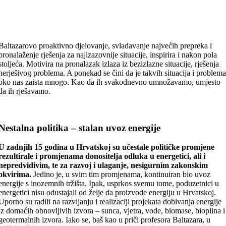
Baltazarovo proaktivno djelovanje, svladavanje najvećih prepreka i
pronalaženje rješenja za najizazovnije situacije, inspirira i nakon pola
stoljeća. Motivira na pronalazak izlaza iz bezizlazne situacije, rješenja
nerješivog problema. A ponekad se čini da je takvih situacija i problem
oko nas zaista mnogo. Kao da ih svakodnevno umnožavamo, umjesto
da ih rješavamo.
Nestalna politika – stalan uvoz energije
U zadnjih 15 godina u Hrvatskoj su učestale političke promjene
rezultirale i promjenama donositelja odluka u energetici, ali i
nepredvidivim, te za razvoj i ulaganje, nesigurnim zakonskim
okvirima.
Jedino je, u svim tim promjenama, kontinuiran bio uvoz
energije s inozemnih tržišta. Ipak, usprkos svemu tome, poduzetnici u
energetici nisu odustajali od želje da proizvode energiju u Hrvatskoj.
Uporno su radili na razvijanju i realizaciji projekata dobivanja energije
iz domaćih obnovljivih izvora – sunca, vjetra, vode, biomase, bioplina i
geotermalnih izvora. Iako se, baš kao u priči profesora Baltazara, u