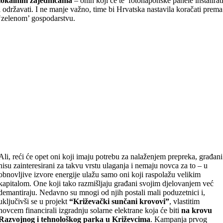
lokalnim zajednicama
– onih koji će te fotonaponske panele instalirat
i održavati. I ne manje važno, time bi Hrvatska nastavila koračati prema
‘zelenom’ gospodarstvu.
Ali, reći će opet oni koji imaju potrebu za nalaženjem prepreka, građani
nisu zainteresirani za takvu vrstu ulaganja i nemaju novca za to – u
obnovljive izvore energije ulažu samo oni koji raspolažu velikim
kapitalom. One koji tako razmišljaju građani svojim djelovanjem već
demantiraju. Nedavno su mnogi od njih postali mali poduzetnici i,
uključivši se u projekt
“Križevački sunčani krovovi”
, vlastitim
novcem financirali izgradnju solarne elektrane koja će biti
na krovu
Razvojnog i tehnološkog parka u Križevcima
. Kampanja prvog