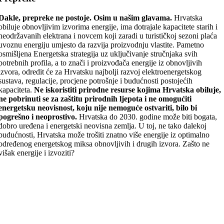
Dakle, prepreke ne postoje. Osim u našim glavama.
Hrvatska
obiluje obnovljivim izvorima energije, ima dotrajale kapacitete starih i
neodržavanih elektrana i novcem koji zaradi u turističkoj sezoni plaća
uvoznu energiju umjesto da razvija proizvodnju vlastite. Pametno
osmišljena Energetska strategija uz uključivanje stručnjaka svih
potrebnih profila, a to znači i proizvođača energije iz obnovljivih
izvora, odredit će za Hrvatsku najbolji razvoj elektroenergetskog
sustava, regulacije, procjene potrošnje i budućnosti postojećih
kapaciteta.
Ne iskoristiti prirodne resurse kojima Hrvatska obiluje,
ne pobrinuti se za zaštitu prirodnih ljepota i ne omogućiti
energetsku neovisnost, koju nije nemoguće ostvariti, bilo bi
pogrešno i neoprostivo.
Hrvatska do 2030. godine može biti bogata,
dobro uređena i energetski neovisna zemlja. U toj, ne tako dalekoj
budućnosti, Hrvatska može trošiti znatno više energije iz optimalno
određenog energetskog miksa obnovljivih i drugih izvora. Zašto ne
višak energije i izvoziti?