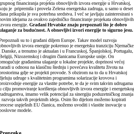
grupnog financiranja projekta obnovljivih izvora energije u Hrvatskoj,
koju je pripremila i provela Zelena energetska zadruga, u samo u deset
dana prikupila je sva potrebna sredstva. I već se javljaju zainteresirani s
novim idejama za ovakvo zajedničko financiranje projekata obnovljivih
izvora energije.
Građani Hrvatske znaju prepoznati što je dobro
ulaganje za budućnost. A obnovljivi izvori energije to sigurno jesu.
Prepoznali su to i građani diljem Europe. Takav model razvoja
obnovljivih izvora energije pokrenuo je energetsku tranziciju Njemačke
i Danske, a trenutno je aktualan i u Francuskoj, Španjolskoj, Portugalu,
Belgiji, Nizozemskoj i drugim članicama Europske unije. On
omogućuje građanima ulaganje u lokalne projekte, doprinosi većoj
zaradi u odnosu na klasičnu štednju i povećava kvalitetu života na
prostorima gdje se projekti provode. S obzirom na to da u Hrvatskoj
djeluju udruge s kvalitetnim programima solarizacije krovova i
proizvodnje energije za vlastite potrebe, te da je svim takvim udrugama
u cilju promoviranje korištenja obnovljivih izvora energije i energetsko
zadrugarstva, imamo velik potencijal za sinergiju poduzetničkog znanja
i razvoja takvih projektnih ideja. Osim što dijelom možemo kopirati
procese uspješnih EU članica, možemo uvoditi i vlastite inovacije u
poslovne modele.
Prepreke