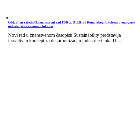
Objavljen zajednički znanstveni rad FSB-a, OIEH-a i Pomorskog fakulteta o energets
industrijskim zonama i lukama
Novi rad u znanstvenom časopisu Sustainability predstavlja
inovativan koncept za dekarbonizaciju industrije i luka U ...