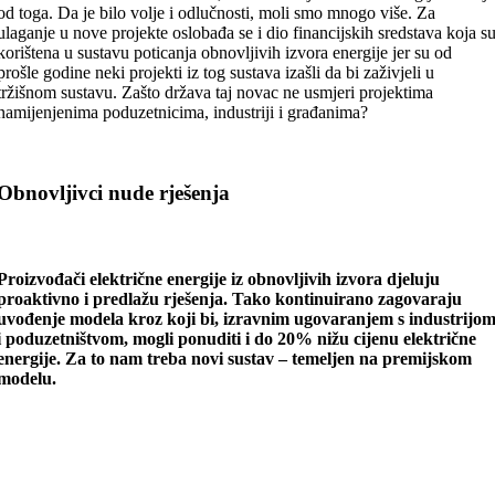
od toga. Da je bilo volje i odlučnosti, moli smo mnogo više. Za
ulaganje u nove projekte oslobađa se i dio financijskih sredstava koja s
korištena u sustavu poticanja obnovljivih izvora energije jer su od
prošle godine neki projekti iz tog sustava izašli da bi zaživjeli u
tržišnom sustavu. Zašto država taj novac ne usmjeri projektima
namijenjenima poduzetnicima, industriji i građanima?
Obnovljivci nude rješenja
Proizvođači električne energije iz obnovljivih izvora djeluju
proaktivno i predlažu rješenja. Tako
kontinuirano zagovaraju
uvođenje modela kroz koji bi, izravnim ugovaranjem s industrijo
i poduzetništvom, mogli ponuditi i do 20% nižu cijenu električne
energije
. Za to nam treba novi sustav – temeljen na premijskom
modelu.