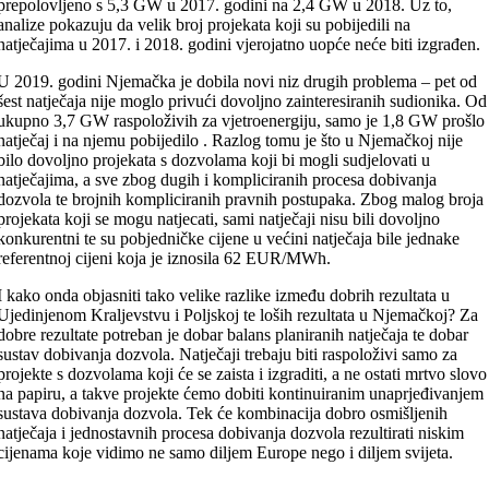
prepolovljeno s 5,3 GW u 2017. godini na 2,4 GW u 2018. Uz to,
analize pokazuju da velik broj projekata koji su pobijedili na
natječajima u 2017. i 2018. godini vjerojatno uopće neće biti izgrađen.
U 2019. godini Njemačka je dobila novi niz drugih problema – pet od
šest natječaja nije moglo privući dovoljno zainteresiranih sudionika. Od
ukupno 3,7 GW raspoloživih za vjetroenergiju, samo je 1,8 GW prošlo
natječaj i na njemu pobijedilo . Razlog tomu je što u Njemačkoj nije
bilo dovoljno projekata s dozvolama koji bi mogli sudjelovati u
natječajima, a sve zbog dugih i kompliciranih procesa dobivanja
dozvola te brojnih kompliciranih pravnih postupaka. Zbog malog broja
projekata koji se mogu natjecati, sami natječaji nisu bili dovoljno
konkurentni te su pobjedničke cijene u većini natječaja bile jednake
referentnoj cijeni koja je iznosila 62 EUR/MWh.
I kako onda objasniti tako velike razlike između dobrih rezultata u
Ujedinjenom Kraljevstvu i Poljskoj te loših rezultata u Njemačkoj? Za
dobre rezultate potreban je dobar balans planiranih natječaja te dobar
sustav dobivanja dozvola. Natječaji trebaju biti raspoloživi samo za
projekte s dozvolama koji će se zaista i izgraditi, a ne ostati mrtvo slovo
na papiru, a takve projekte ćemo dobiti kontinuiranim unaprjeđivanjem
sustava dobivanja dozvola. Tek će kombinacija dobro osmišljenih
natječaja i jednostavnih procesa dobivanja dozvola rezultirati niskim
cijenama koje vidimo ne samo diljem Europe nego i diljem svijeta.