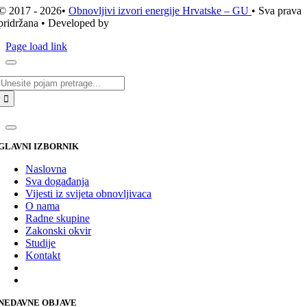
© 2017 - 2026•
Obnovljivi izvori energije Hrvatske – GU
• Sva prava
pridržana • Developed by
ICE STUDIO d.o.o.
Page load link
Traži...
GLAVNI IZBORNIK
Naslovna
Sva događanja
Vijesti iz svijeta obnovljivaca
O nama
Radne skupine
Zakonski okvir
Studije
Kontakt
NEDAVNE OBJAVE