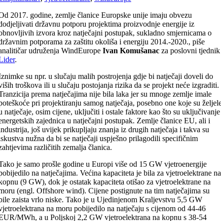
Od 2017. godine, zemlje članice Europske unije imaju obvezu
dodjeljivati državnu potporu projektima proizvodnje energije iz
obnovljivih izvora kroz natječajni postupak, sukladno smjernicama o
državnim potporama za zaštitu okoliša i energiju 2014.-2020., piše
analitičar udruženja WindEurope
Ivan Komušanac
za poslovni tjednik
Lider
.
Iznimke su npr. u slučaju malih postrojenja gdje bi natječaji doveli do
viših troškova ili u slučaju postojanja rizika da se projekt neće izgraditi.
Tranzicija prema natječajima nije bila laka jer su mnoge zemlje imale
poteškoće pri projektiranju samog natječaja, posebno one koje su željel
u natječaje, osim cijene, uključiti i ostale faktore kao što su uključivanje
energetskih zajednica u natječajni postupak. Zemlje članice EU, ali i
industrija, još uvijek prikupljaju znanja iz drugih natječaja i takva su
iskustva nužna da bi se natječaji uspješno prilagodili specifičnim
zahtjevima različitih zemalja članica.
Tako je samo prošle godine u Europi više od 15 GW vjetroenergije
pobijedilo na natječajima. Većina kapaciteta je bila za vjetroelektrane n
kopnu (9 GW), dok je ostatak kapaciteta otišao za vjetroelektrane na
moru (engl. Offshore wind). Cijene postignute na tim natječajima su
bile zaista vrlo niske. Tako je u Ujedinjenom Kraljevstvu 5,5 GW
vjetroelektrana na moru pobijedilo na natječaju s cijenom od 44-46
EUR/MWh, a u Poljskoj 2,2 GW vjetroelektrana na kopnu s 38-54