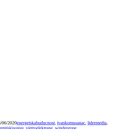
3/06/2020
energetskabuducnost
,
ivankomusanac
,
lidermedia
,
emijskisustav
,
vjetroelektrane
,
windeurope