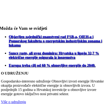
Možda će Vam se svidjeti
Objavljen zajednički znanstveni rad FSB-a, OIEH-a i
Pomorskog fakulteta o energetskim industrijskim zonama i
lukama
Sunce raste, ali uvoz dominira: Hrvatska u lipnju 32,7 %
električne energije osigurala iz inozemstva
Europa treba cilj od 60 % obnovljive energije do 2040.
O UDRUŽENJU
Gospodarsko-interesno udruženje Obnovljivi izvori energije Hrvatske
okuplja proizvođače električne energije iz obnovljivih izvora. U
posljednjih 15 godina u Hrvatskoj investicije u obnovljive izvore
energije gotovo isključivo nosi privatni sektor.
Više o udruženju