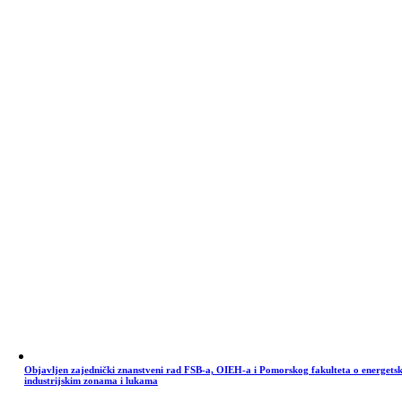
Objavljen zajednički znanstveni rad FSB-a, OIEH-a i Pomorskog fakulteta o energets
industrijskim zonama i lukama