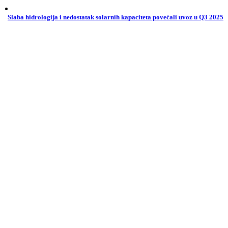
Slaba hidrologija i nedostatak solarnih kapaciteta povećali uvoz u Q3 2025