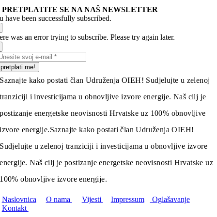
PRETPLATITE SE NA NAŠ NEWSLETTER
u have been successfully subscribed.
re was an error trying to subscribe. Please try again later.
pretplati me!
Saznajte kako postati član Udruženja OIEH! Sudjelujte u zelenoj
tranziciji i investicijama u obnovljive izvore energije. Naš cilj je
postizanje energetske neovisnosti Hrvatske uz 100% obnovljive
izvore energije.
Saznajte kako postati član Udruženja OIEH!
Sudjelujte u zelenoj tranziciji i investicijama u obnovljive izvore
energije. Naš cilj je postizanje energetske neovisnosti Hrvatske uz
100% obnovljive izvore energije.
Naslovnica
O nama
Vijesti
Impressum
Oglašavanje
Kontakt