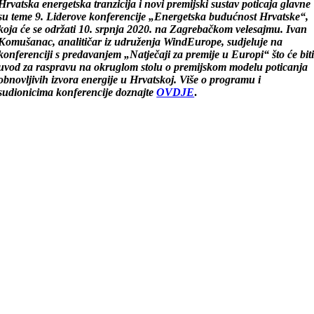
Hrvatska energetska tranzicija i novi premijski sustav poticaja glavne
su teme 9. Liderove konferencije „Energetska budućnost Hrvatske“,
koja će se održati 10. srpnja 2020. na Zagrebačkom velesajmu.
Ivan
Komušanac
, analitičar iz udruženja WindEurope, sudjeluje na
konferenciji s predavanjem „Natječaji za premije u Europi“ što će bit
uvod za raspravu na okruglom stolu o premijskom modelu poticanja
obnovljivih izvora energije u Hrvatskoj. Više o programu i
sudionicima konferencije doznajte
OVDJE
.