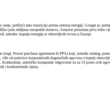
ije, potičući tako tranziciju prema zelenoj energiji. Google je, primje
ližno pola milijuna europskih domova. Amazon preuzima prvu irsku vjetr
ft, također, kupuju energiju iz obnovljivih izvora u Europi.
e (engl. Power purchase agreement ili PPA) koji, između ostalog, pom
više, više od polovice korporativnih dugoročnih ugovora o kupnji obnovl
. Konkretnije, američke kompanije odgovorne su za 53 posto svih ugovor
nih i konkurentnih cijena.