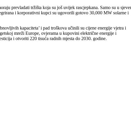
moraju prevladati tržišta koja su još uvijek rascjepkana. Samo su u sjeve
ntegrirana i korporativni kupci su ugovorili gotovo 30,000 MW solarne i
vljivih kapaciteta’ i pad troškova učinili su cijene energije vjetra i
getskoj mreži Europe, ovjerama u kupovini električne energije i
sticija i otvoriti 220 tisuća radnih mjesta do 2030. godine.