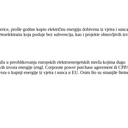
rice, prošle godine kupio električnu energiju dobivenu iz vjetra i sunca
oelektranu koja posluje bez subvencija, kao i projekte obnovljivih iz
ažu u preoblikovanju europskih elektroenergetskih mreža kojima dugo
jivih izvora energije (engl. Corporate power purchase agreement ili CPP
a o kupnji energije iz vjetra i sunca u EU. Osim što su smanjile štetn