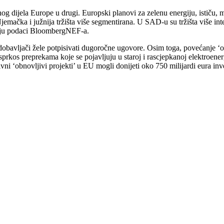
dnog dijela Europe u drugi. Europski planovi za zelenu energiju, ističu, 
 Njemačka i južnija tržišta više segmentirana. U SAD-u su tržišta više i
zuju podaci BloombergNEF-a.
dobavljači žele potpisivati dugoročne ugovore. Osim toga, povećanje ‘obno
prkos preprekama koje se pojavljuju u staroj i rascjepkanoj elektroener
vni ‘obnovljivi projekti’ u EU mogli donijeti oko 750 milijardi eura inve