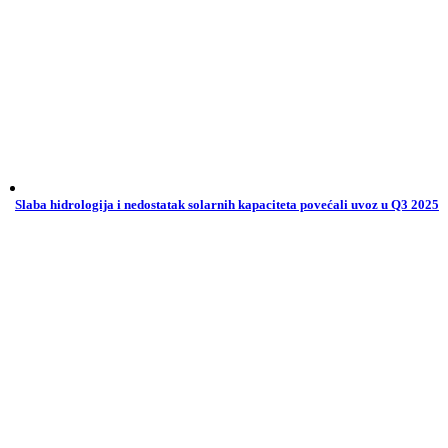
Slaba hidrologija i nedostatak solarnih kapaciteta povećali uvoz u Q3 2025