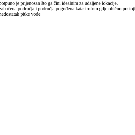
potpuno je prijenosan što ga čini idealnim za udaljene lokacije,
zabačena područja i područja pogođena katastrofom gdje obično postoj
nedostatak pitke vode.