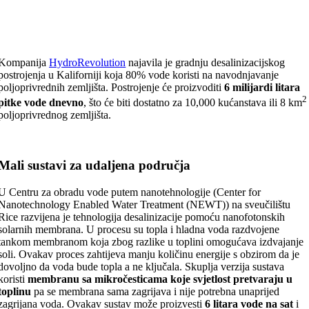
Kompanija
HydroRevolution
najavila je gradnju desalinizacijskog
postrojenja u Kaliforniji koja 80% vode koristi na navodnjavanje
poljoprivrednih zemljišta. Postrojenje će proizvoditi
6 milijardi litara
2
pitke vode dnevno
, što će biti dostatno za 10,000 kućanstava ili 8 km
poljoprivrednog zemljišta.
Mali sustavi za udaljena područja
U Centru za obradu vode putem nanotehnologije (Center for
Nanotechnology Enabled Water Treatment (NEWT)) na sveučilištu
Rice razvijena je tehnologija desalinizacije pomoću nanofotonskih
solarnih membrana. U procesu su topla i hladna voda razdvojene
tankom membranom koja zbog razlike u toplini omogućava izdvajanje
soli. Ovakav proces zahtijeva manju količinu energije s obzirom da je
dovoljno da voda bude topla a ne ključala. Skuplja verzija sustava
koristi
membranu sa mikročesticama koje svjetlost pretvaraju u
toplinu
pa se membrana sama zagrijava i nije potrebna unaprijed
zagrijana voda. Ovakav sustav može proizvesti
6 litara vode na sat
i