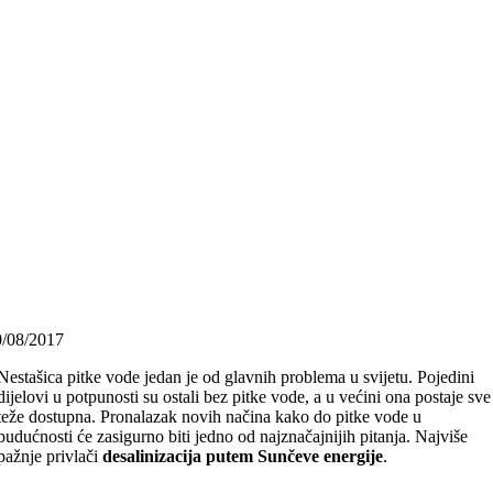
0/08/2017
Nestašica pitke vode jedan je od glavnih problema u svijetu. Pojedini
dijelovi u potpunosti su ostali bez pitke vode, a u većini ona postaje sve
teže dostupna. Pronalazak novih načina kako do pitke vode u
budućnosti će zasigurno biti jedno od najznačajnijih pitanja. Najviše
pažnje privlači
desalinizacija putem Sunčeve energije
.