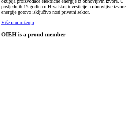
okuplja proizvođače električne energije iz obnovljivih izvora. U
posljednjih 15 godina u Hrvatskoj investicije u obnovljive izvore
energije gotovo isključivo nosi privatni sektor.
Više o udruženju
OIEH is a proud member