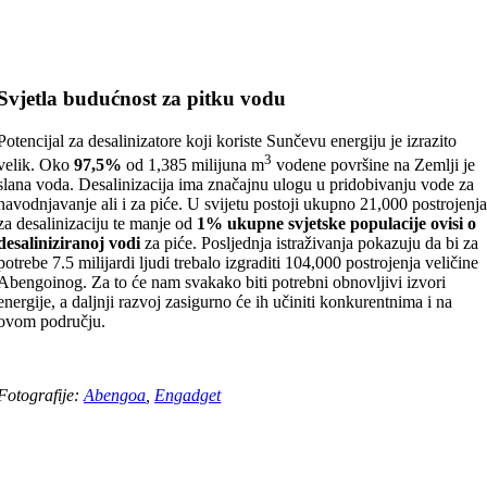
Svjetla budućnost za pitku vodu
Potencijal za desalinizatore koji koriste Sunčevu energiju je izrazito
3
velik. Oko
97,5%
od 1,385 milijuna m
vodene površine na Zemlji je
slana voda. Desalinizacija ima značajnu ulogu u pridobivanju vode za
navodnjavanje ali i za piće. U svijetu postoji ukupno 21,000 postrojenj
za desalinizaciju te manje od
1%
ukupne svjetske populacije ovisi o
desaliniziranoj vodi
za piće. Posljednja istraživanja pokazuju da bi za
potrebe 7.5 milijardi ljudi trebalo izgraditi 104,000 postrojenja veličine
Abengoinog. Za to će nam svakako biti potrebni obnovljivi izvori
energije, a daljnji razvoj zasigurno će ih učiniti konkurentnima i na
ovom području.
Fotografije:
Abengoa
,
Engadget