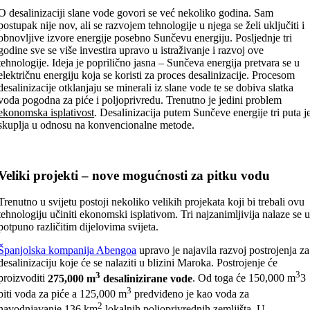
O desalinizaciji slane vode govori se već nekoliko godina. Sam
postupak nije nov, ali se razvojem tehnologije u njega se želi uključiti i
obnovljive izvore energije posebno Sunčevu energiju. Posljednje tri
godine sve se više investira upravo u istraživanje i razvoj ove
tehnologije. Ideja je poprilično jasna – Sunčeva energija pretvara se u
električnu energiju koja se koristi za proces desalinizacije. Procesom
desalinizacije otklanjaju se minerali iz slane vode te se dobiva slatka
voda pogodna za piće i poljoprivredu. Trenutno je jedini problem
ekonomska isplativost
. Desalinizacija putem Sunčeve energije tri puta j
skuplja u odnosu na konvencionalne metode.
Veliki projekti – nove mogućnosti za pitku vodu
Trenutno u svijetu postoji nekoliko velikih projekata koji bi trebali ovu
tehnologiju učiniti ekonomski isplativom. Tri najzanimljivija nalaze se 
potpuno različitim dijelovima svijeta.
Španjolska kompanija Abengoa
upravo je najavila razvoj postrojenja za
desalinizaciju koje će se nalaziti u blizini Maroka. Postrojenje će
3
3
proizvoditi
275,000 m
desalinizirane vode
. Od toga će 150,000 m
3
3
biti voda za piće a 125,000 m
predviđeno je kao voda za
2
navodnjavanje 136 km
lokalnih poljoprivrednih zemljišta. U