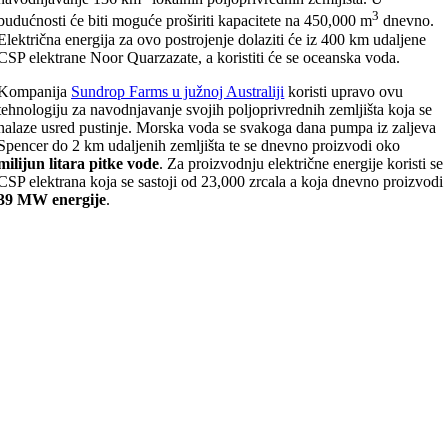
3
budućnosti će biti moguće proširiti kapacitete na 450,000 m
dnevno.
Električna energija za ovo postrojenje dolaziti će iz 400 km udaljene
CSP elektrane Noor Quarzazate, a koristiti će se oceanska voda.
Kompanija
Sundrop Farms u južnoj Australiji
koristi upravo ovu
tehnologiju za navodnjavanje svojih poljoprivrednih zemljišta koja se
nalaze usred pustinje. Morska voda se svakoga dana pumpa iz zaljeva
Spencer do 2 km udaljenih zemljišta te se dnevno proizvodi oko
milijun litara pitke vode
. Za proizvodnju električne energije koristi se
CSP elektrana koja se sastoji od 23,000 zrcala a koja dnevno proizvodi
39 MW energije
.