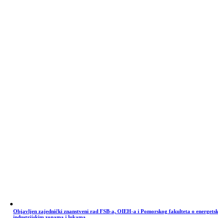
Objavljen zajednički znanstveni rad FSB-a, OIEH-a i Pomorskog fakulteta o energets
industrijskim zonama i lukama