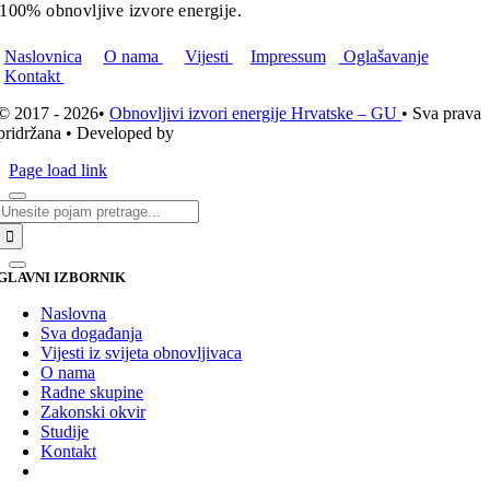
100% obnovljive izvore energije.
Naslovnica
O nama
Vijesti
Impressum
Oglašavanje
Kontakt
© 2017 - 2026•
Obnovljivi izvori energije Hrvatske – GU
• Sva prava
pridržana • Developed by
ICE STUDIO d.o.o.
Page load link
Traži...
GLAVNI IZBORNIK
Naslovna
Sva događanja
Vijesti iz svijeta obnovljivaca
O nama
Radne skupine
Zakonski okvir
Studije
Kontakt