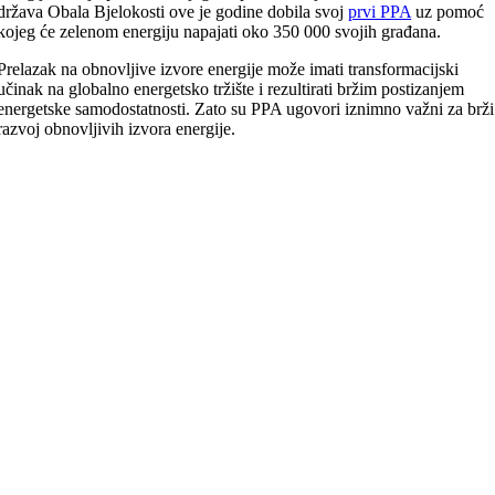
država Obala Bjelokosti ove je godine dobila svoj
prvi PPA
uz pomoć
kojeg će zelenom energiju napajati oko 350 000 svojih građana.
Prelazak na obnovljive izvore energije može imati transformacijski
učinak na globalno energetsko tržište i rezultirati bržim postizanjem
energetske samodostatnosti. Zato su PPA ugovori iznimno važni za brži
razvoj obnovljivih izvora energije.