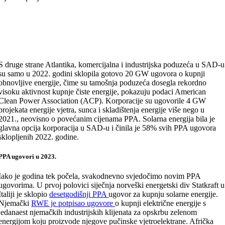
S druge strane Atlantika, komercijalna i industrijska poduzeća u SAD-u
su samo u 2022. godini sklopila gotovo 20 GW ugovora o kupnji
obnovljive energije, čime su tamošnja poduzeća dosegla rekordno
visoku aktivnost kupnje čiste energije, pokazuju podaci American
Clean Power Association (ACP). Korporacije su ugovorile 4 GW
projekata energije vjetra, sunca i skladištenja energije više nego u
2021., neovisno o povećanim cijenama PPA. Solarna energija bila je
glavna opcija korporacija u SAD-u i činila je 58% svih PPA ugovora
sklopljenih 2022. godine.
PPA ugovori u 2023.
Iako je godina tek počela, svakodnevno svjedočimo novim PPA
ugovorima. U prvoj polovici siječnja norveški energetski div Statkraft u
Italiji je sklopio
desetgodišnji PPA
ugovor za kupnju solarne energije.
Njemački
RWE je potpisao ugovore
o kupnji električne energije s
jedanaest njemačkih industrijskih klijenata za opskrbu zelenom
energijom koju proizvode njegove pučinske vjetroelektrane. Afrička