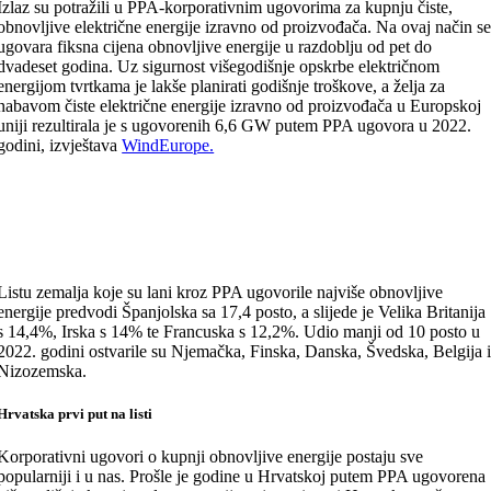
Izlaz su potražili u PPA-korporativnim ugovorima za kupnju čiste,
obnovljive električne energije izravno od proizvođača. Na ovaj način s
ugovara fiksna cijena obnovljive energije u razdoblju od pet do
dvadeset godina. Uz sigurnost višegodišnje opskrbe električnom
energijom tvrtkama je lakše planirati godišnje troškove, a želja za
nabavom čiste električne energije izravno od proizvođača u Europskoj
uniji rezultirala je s ugovorenih 6,6 GW putem PPA ugovora u 2022.
godini, izvještava
WindEurope.
Listu zemalja koje su lani kroz PPA ugovorile najviše obnovljive
energije predvodi Španjolska sa 17,4 posto, a slijede je Velika Britanija
s 14,4%, Irska s 14% te Francuska s 12,2%. Udio manji od 10 posto u
2022. godini ostvarile su Njemačka, Finska, Danska, Švedska, Belgija 
Nizozemska.
Hrvatska prvi put na listi
Korporativni ugovori o kupnji obnovljive energije postaju sve
popularniji i u nas. Prošle je godine u Hrvatskoj putem PPA ugovorena