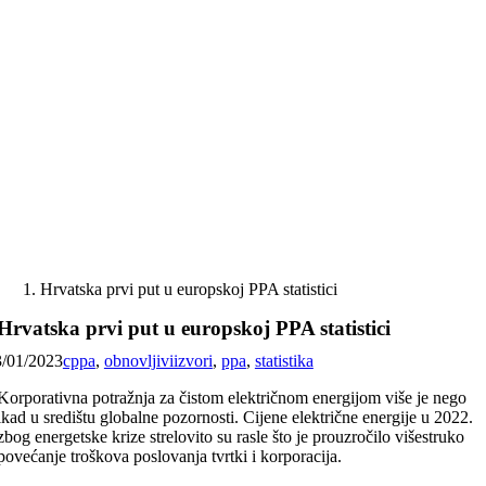
Skip
to
content
Hrvatska prvi put u europskoj PPA statistici
Hrvatska prvi put u europskoj PPA statistici
3/01/2023
cppa
,
obnovljiviizvori
,
ppa
,
statistika
Korporativna potražnja za čistom električnom energijom više je nego
ikad u središtu globalne pozornosti. Cijene električne energije u 2022.
zbog energetske krize strelovito su rasle što je prouzročilo višestruko
povećanje troškova poslovanja tvrtki i korporacija.