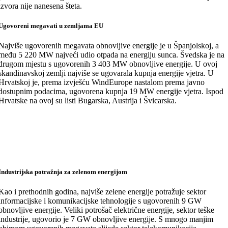
izvora nije nanesena šteta.
Ugovoreni megavati u zemljama EU
Najviše ugovorenih megavata obnovljive energije je u Španjolskoj, a
među 5 220 MW najveći udio otpada na energiju sunca. Švedska je na
drugom mjestu s ugovorenih 3 403 MW obnovljive energije. U ovoj
skandinavskoj zemlji najviše se ugovarala kupnja energije vjetra. U
Hrvatskoj je, prema izvješću WindEurope nastalom prema javno
dostupnim podacima, ugovorena kupnja 19 MW energije vjetra. Ispod
Hrvatske na ovoj su listi Bugarska, Austrija i Švicarska.
Industrijska potražnja za zelenom energijom
Kao i prethodnih godina, najviše zelene energije potražuje sektor
informacijske i komunikacijske tehnologije s ugovorenih 9 GW
obnovljive energije. Veliki potrošač električne energije, sektor teške
industrije, ugovorio je 7 GW obnovljive energije. S mnogo manjim