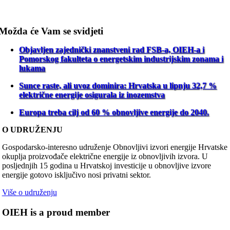
Možda će Vam se svidjeti
Objavljen zajednički znanstveni rad FSB-a, OIEH-a i
Pomorskog fakulteta o energetskim industrijskim zonama i
lukama
Sunce raste, ali uvoz dominira: Hrvatska u lipnju 32,7 %
električne energije osigurala iz inozemstva
Europa treba cilj od 60 % obnovljive energije do 2040.
O UDRUŽENJU
Gospodarsko-interesno udruženje Obnovljivi izvori energije Hrvatske
okuplja proizvođače električne energije iz obnovljivih izvora. U
posljednjih 15 godina u Hrvatskoj investicije u obnovljive izvore
energije gotovo isključivo nosi privatni sektor.
Više o udruženju
OIEH is a proud member