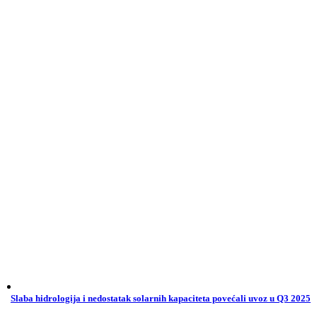
Slaba hidrologija i nedostatak solarnih kapaciteta povećali uvoz u Q3 2025