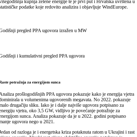
višegodišnja kupnja zelene energije te je prvi put i Hrvatska uvrštena u
statističke podatke koje redovito analizira i objavljuje WindEurope.
Godišnji pregled PPA ugovora izražen u MW
Godišnji i kumulativni pregled PPA ugovora
Raste potražnja za energijom sunca
Analiza prošlogodišnjih PPA ugovora pokazuje kako je energija vjetra
dominirala u volumenima ugovorenih megavata. No 2022. pokazuje
malo drugačiju sliku. Iako je i dalje najviše ugovora potpisano za
energiju vjetra, oko 3,5 GW, vidljivo je povećanje potražnje za
energijom sunca. Analiza pokazuje da je u 2022. godini potpisano
manje ugovora nego u 2021.
Jedan od razloga je i energetska kriza potaknuta ratom u Ukrajini i rast