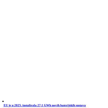
EU je u 2025. instalirala 27,1 GWh novih baterijskih sustava