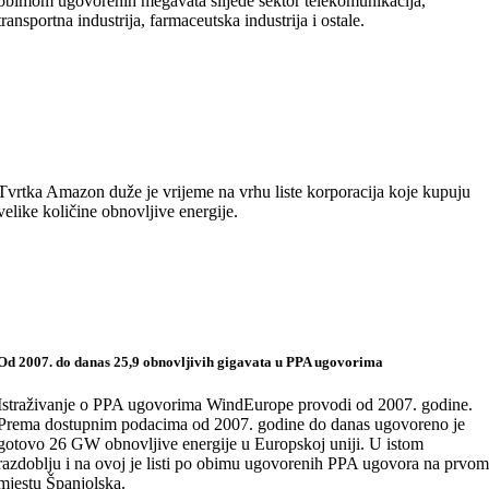
obimom ugovorenih megavata slijede sektor telekomunikacija,
transportna industrija, farmaceutska industrija i ostale.
Tvrtka Amazon duže je vrijeme na vrhu liste korporacija koje kupuju
velike količine obnovljive energije.
Od 2007. do danas 25,9 obnovljivih gigavata u PPA ugovorima
Istraživanje o PPA ugovorima WindEurope provodi od 2007. godine.
Prema dostupnim podacima od 2007. godine do danas ugovoreno je
gotovo 26 GW obnovljive energije u Europskoj uniji. U istom
razdoblju i na ovoj je listi po obimu ugovorenih PPA ugovora na prvo
mjestu Španjolska.