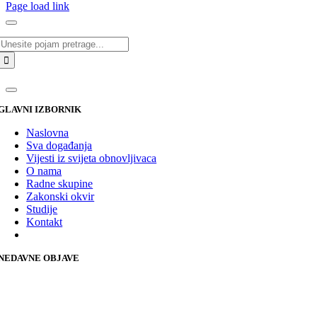
Page load link
Traži...
GLAVNI IZBORNIK
Naslovna
Sva događanja
Vijesti iz svijeta obnovljivaca
O nama
Radne skupine
Zakonski okvir
Studije
Kontakt
NEDAVNE OBJAVE