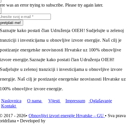
re was an error trying to subscribe. Please try again later.
pretplati me!
Saznajte kako postati član Udruženja OIEH! Sudjelujte u zelenoj
tranziciji i investicijama u obnovljive izvore energije. Naš cilj je
postizanje energetske neovisnosti Hrvatske uz 100% obnovljive
izvore energije.
Saznajte kako postati član Udruženja OIEH!
Sudjelujte u zelenoj tranziciji i investicijama u obnovljive izvore
energije. Naš cilj je postizanje energetske neovisnosti Hrvatske uz
100% obnovljive izvore energije.
Naslovnica
O nama
Vijesti
Impressum
Oglašavanje
Kontakt
© 2017 - 2026•
Obnovljivi izvori energije Hrvatske – GU
• Sva prava
pridržana • Developed by
ICE STUDIO d.o.o.