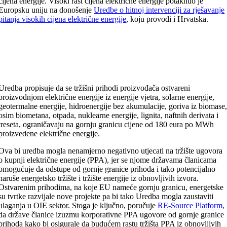
cijena energije. Visoki rast cijena električne energije potaknuo je
Europsku uniju na donošenje
Uredbe o hitnoj intervenciji za rješavanje
pitanja visokih cijena električne energije
, koju provodi i Hrvatska.
Uredba propisuje da se tržišni prihodi proizvođača ostvareni
proizvodnjom električne energije iz energije vjetra, solarne energije,
geotermalne energije, hidroenergije bez akumulacije, goriva iz biomase
osim biometana, otpada, nuklearne energije, lignita, naftnih derivata i
treseta, ograničavaju na gornju granicu cijene od 180 eura po MWh
proizvedene električne energije.
Ova bi uredba mogla nenamjerno negativno utjecati na tržište ugovora
o kupnji električne energije (PPA), jer se njome državama članicama
omogućuje da odstupe od gornje granice prihoda i tako potencijalno
naruše energetsko tržište i tržište energije iz obnovljivih izvora.
Ostvarenim prihodima, na koje EU nameće gornju granicu, energetske
su tvrtke razvijale nove projekte pa bi tako Uredba mogla zaustaviti
ulaganja u OIE sektor. Stoga je ključno, poručuje
RE-Source Platform,
da države članice izuzmu korporativne PPA ugovore od gornje granice
prihoda kako bi osigurale da budućem rastu tržišta PPA iz obnovljivih