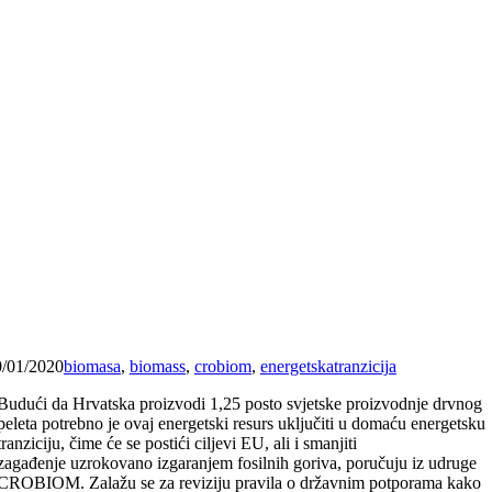
0/01/2020
biomasa
,
biomass
,
crobiom
,
energetskatranzicija
Budući da Hrvatska proizvodi 1,25 posto svjetske proizvodnje drvnog
peleta potrebno je ovaj energetski resurs uključiti u domaću energetsku
tranziciju, čime će se postići ciljevi EU, ali i smanjiti
zagađenje uzrokovano izgaranjem fosilnih goriva, poručuju iz udruge
CROBIOM. Zalažu se za reviziju pravila o državnim potporama kako