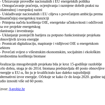
– Ubrzavanje provedbe nacionalnih i EU energetskih politika
– Omogućavanje praćenja, ocjenjivanja i razmjene dobrih praksi na
bilateralnoj i europskoj razini
– Usklađivanje nacionalnih i EU ciljeva s povećanjem ambicija prema
dinamičnijoj energetskoj tranziciji
– Primjena načela korištenja OIE, energetske učinkovitosti i održivosti
na sve projekte energetskog
planiranja i investiranja
– Uklanjanje postojećih barijera za potpuno funkcioniranje projekata
obnovljivih izvora energije
– Promicati digitalizaciju, mapiranje i vidljivost OIE u energetskom
sektoru
– Povećati svijest o višestrukim ekonomskim, socijalnim i ekološkim
prednostima korištenja biomase
Realizacija mnogobrojnih projekata bila je kroz 15-godišnje razdoblje
vrlo dobra, stoga je do 2014. biomasa predstavljala 40 posto obnovljive
energije u EU-u, što ju je kvalificiralo kao daleko najozbiljniji
alternativni izvor energije. Očekuje se kako će do kraja 2020. godine ta
udio iznositi više od 60 posto.
Izvor:
Agrobiz.hr