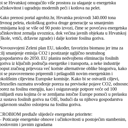
bi se Hrvatskoj omogućilo više prostora za ulaganje u energetsku
učinkovitost i ugradnju modernih peći i kotlova na pelet.
Kako prenosi portal agrobiz.hr, Hrvatska proizvodi 340.000 tona
drvnog peleta, ekološkog goriva druge generacije sa smanjenim
emisijama koji se više od 90 posto izvozi, čime se povećava energetska
učinkovitost zemalja uvoznica, dok većina javnih objekata u Hrvatskoj
(škole, vrtići, državne zgrade) i dalje koriste fosilna goriva.
Novousvojeni Zeleni plan EU, također, favorizira biomasu jer ima za
cilj smanjenje emisija CO2 i postizanje ugljično neutralnog
gospodarstva do 2050. EU planira nedvojbenu eliminaciju fosilnih
goriva iz ključnih područja energetike i transporta, a neke industrije
poput zračnog prijevoza već koriste alternativne oblike biogoriva, kako
bi se pravovremeno pripremili i prilagodili novim energetskim i
okolišnim ciljevima Europske komisije. Kako bi se ostvarili ciljevi,
Bruxelles razmatra uvođenje poreza na previsoke pojave CO2, odnosn
porez na fosilnu energiju, kao i osiguravanje potpore veće od 100
milijardi eura kojima će se zemljama istočne Europe pomoći u prelasku
iz sustava fosilnih goriva na OIE, budući da su njihova gospodarstva
uglavnom snažno oslonjena na fosilna goriva.
CROBIOM predlaže slijedeće energetske prioritete:
– Poticanje energetske obnove i učinkovitosti u postojećim stambenim,
poslovnim i javnim zgradama