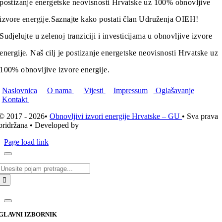
postizanje energetske neovisnosti Hrvatske uz 100% obnovljive
izvore energije.
Saznajte kako postati član Udruženja OIEH!
Sudjelujte u zelenoj tranziciji i investicijama u obnovljive izvore
energije. Naš cilj je postizanje energetske neovisnosti Hrvatske uz
100% obnovljive izvore energije.
Naslovnica
O nama
Vijesti
Impressum
Oglašavanje
Kontakt
© 2017 - 2026•
Obnovljivi izvori energije Hrvatske – GU
• Sva prava
pridržana • Developed by
ICE STUDIO d.o.o.
Page load link
Traži...
GLAVNI IZBORNIK