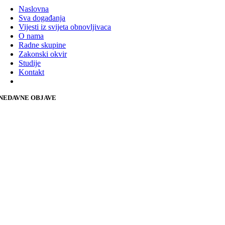
Naslovna
Sva događanja
Vijesti iz svijeta obnovljivaca
O nama
Radne skupine
Zakonski okvir
Studije
Kontakt
NEDAVNE OBJAVE