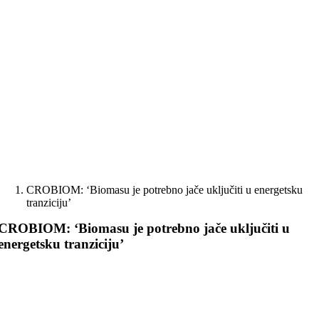
Skip
to
content
CROBIOM: ‘Biomasu je potrebno jače uključiti u energetsku
tranziciju’
CROBIOM: ‘Biomasu je potrebno jače uključiti u
energetsku tranziciju’