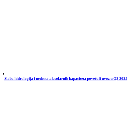
Slaba hidrologija i nedostatak solarnih kapaciteta povećali uvoz u Q3 2025