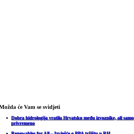
Možda će Vam se svidjeti
Dobra hidrologija vratila Hrvatsku među izvoznike, ali samo
privremeno
Renewables for All – Izvješće o PPA tržištu u RH