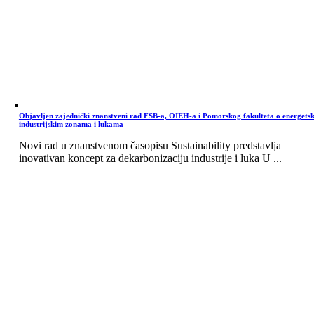
Objavljen zajednički znanstveni rad FSB-a, OIEH-a i Pomorskog fakulteta o energets
industrijskim zonama i lukama
Novi rad u znanstvenom časopisu Sustainability predstavlja
inovativan koncept za dekarbonizaciju industrije i luka U ...